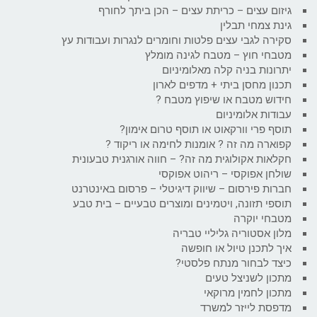
גיזום עצים – כריתת עצים – הכן ביתך לחורף
גינת צמחי תבלין
סקירה לגבי עצים פלטות וחומרים לנגרות ועבודות עץ
מטבחי חוץ – מטבח לגינה מומלץ
יתרונות בניה קלה מאלומיניום
תכנון מחסן ביתי + מדפים לארון
חידוש מטבח או שיפוץ מטבח ?
עבודות אלומיניום
תוסף פרי וורקאוט או תוסף טרום אימון?
קפוארה מה זה ? אומנות לחימה או ריקוד ?
חקלאות אקולוגית מה זה? – חווה אורגנית טבעונית
שולחן אפוקסי – ריהוט אפוקסי
חברות פירסום – שיווק דיגיטלי – פרסום באינטרנט
תוספי תזונה, ויטמינים ומוצרים טבעיים – בית טבע
מטבחי יוקרה
מלון אסטוריה גליליי טבריה
איך לתכנן טיול או חופשה
כיצד לבחור מנתח פלסטי?
מתכון לשניצל טעים
מתכון לחמין מרוקאי
מדפסת לייזר למשרד