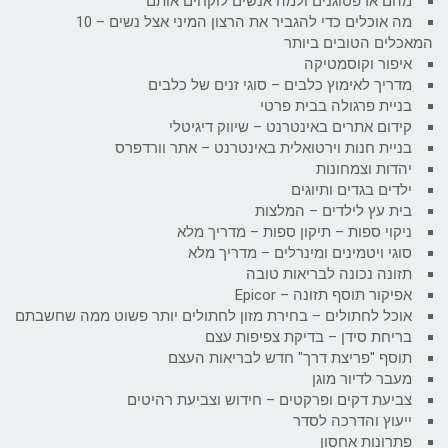
מהם אדפטוגנים ולמה אנשים לוקחים אותם
מה אוכלים כדי להגביר את הרצון המיני אצל נשים – 10
המאכלים הטובים ביותר
איפור וקוסמטיקה
מדריך לאימוץ כלבים – סוגי זנים של כלבים
בניית פרגולה בבית פרטי
קידום אתרים באינטרנט – שיווק דיגיטלי
בניית חנות וירטואלית באינטרנט – אתר וורדפרס
יהדות וצמחונות
ילדים בגדים ותיוגים
בית עץ לילדים – המלצות
ניקוי ספות – תיקון ספות – מדריך מלא
סוגי ויטמינים ומינרלים – מדריך מלא
תזונה נכונה לבריאות טובה
אפיקור תוסף תזונה – Epicor
אוכל לחתולים – בחירת מזון לחתולים יותר פשוט ממה שחשבתם
בריחת סידן – בדיקת צפיפות עצם
תוסף "פריצת דרך" חדש לבריאות העצם
מעבר לדיור מוגן
צביעת דקים ופרקטים – חידוש וצביעת רהיטים
ייעוץ והדרכה לסדר
פתרונות אחסון