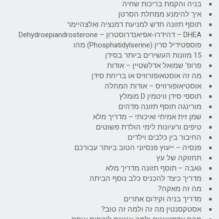
בניה והקמת בריכות שחיה
איך להימנע ממחלת הסרטן
תוסף תזונה חדש למניעת דמנציה ואלצהיימר
DHEA – דהידרו-אפיאנדרוסטרון – Dehydroepiandrosterone
פוספטידיל סרין (Phosphatidylserine) מהו
15 מזונות העשירים ביותר בסידן
פרופ' שמואל אדלשטיין – אודות
מה זה אוסטאופורוזיס או בריחת סידן
אוסטיאופורוזיס – אודות המחלה
תוספי סידן וויטמין D מומלץ
מורינגה תוסף תזונה מדהים
שמן זית אמיתי ואיכותי – מדריך מלא
טיפים ורעיונות לימי הולדת פשוטים
החיבור בין כלבים וילדים
פנסיה – ייעוץ פנסיוני הטוב ביותר עבורכם
תחזוקה של עץ
גאבה – תוסף תזונה מדריך מלא
מדריך כיצד להכניס כלב נוסף הביתה
מה זה מאקה?
מדריך בניה וקידום אתרים
אסטקסנטין מה זה ולמה זה טוב?