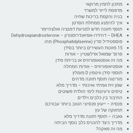
מתכון לחמין מרוקאי
מדפסת לייזר למשרד
בניה והקמת בריכות שחיה
איך להימנע ממחלת הסרטן
תוסף תזונה חדש למניעת דמנציה ואלצהיימר
DHEA – דהידרו-אפיאנדרוסטרון – Dehydroepiandrosterone
פוספטידיל סרין (Phosphatidylserine) מהו
15 מזונות העשירים ביותר בסידן
פרופ' שמואל אדלשטיין – אודות
מה זה אוסטאופורוזיס או בריחת סידן
אוסטיאופורוזיס – אודות המחלה
תוספי סידן וויטמין D מומלץ
מורינגה תוסף תזונה מדהים
שמן זית אמיתי ואיכותי – מדריך מלא
טיפים ורעיונות לימי הולדת פשוטים
החיבור בין כלבים וילדים
פנסיה – ייעוץ פנסיוני הטוב ביותר עבורכם
תחזוקה של עץ
גאבה – תוסף תזונה מדריך מלא
מדריך כיצד להכניס כלב נוסף הביתה
מה זה מאקה?