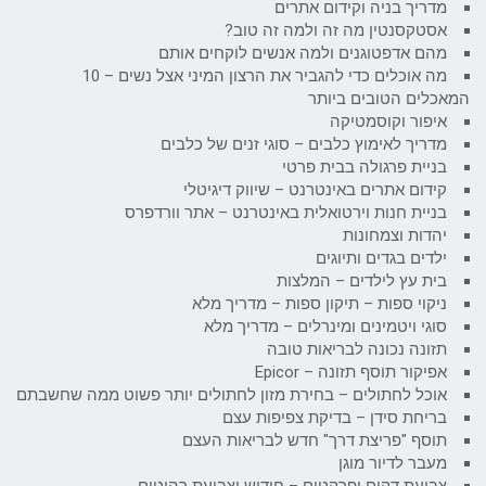
מדריך בניה וקידום אתרים
אסטקסנטין מה זה ולמה זה טוב?
מהם אדפטוגנים ולמה אנשים לוקחים אותם
מה אוכלים כדי להגביר את הרצון המיני אצל נשים – 10
המאכלים הטובים ביותר
איפור וקוסמטיקה
מדריך לאימוץ כלבים – סוגי זנים של כלבים
בניית פרגולה בבית פרטי
קידום אתרים באינטרנט – שיווק דיגיטלי
בניית חנות וירטואלית באינטרנט – אתר וורדפרס
יהדות וצמחונות
ילדים בגדים ותיוגים
בית עץ לילדים – המלצות
ניקוי ספות – תיקון ספות – מדריך מלא
סוגי ויטמינים ומינרלים – מדריך מלא
תזונה נכונה לבריאות טובה
אפיקור תוסף תזונה – Epicor
אוכל לחתולים – בחירת מזון לחתולים יותר פשוט ממה שחשבתם
בריחת סידן – בדיקת צפיפות עצם
תוסף "פריצת דרך" חדש לבריאות העצם
מעבר לדיור מוגן
צביעת דקים ופרקטים – חידוש וצביעת רהיטים