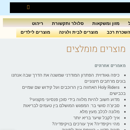
מזון ומשקאות
סלולר ותקשורת
ריהוט
שכרת רכב
מוצרים לבית ולגינה
מוצרים לילדים
מוצרים מומלצים
מאמרים אחרונים
כיפה גאודזית: הפתרון המודרני שמשנה את הדרך שבה אנחנו
בונים מרחבים חיצוניים
Holy Riders האחווה בין הרוכבים ועל קידוש שם שמיים
בכבישים.
מדוע חשוב להיות מלווה בידי סוכן פנסיוני מקצועי?
סביצ'ה סושי בר: המפגש המושלם בין טעמים לבריאות
מלונה לכלב מעץ מלא
איך לקבל שיער בריא יותר
מהי ויקיפדיה? איך עורכים בויקיפדיה?
תינוק חדש – רשימת ציוד לתינוק