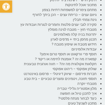
פתח
מתכוני אוכל לתינוקות
מתחם צימרים למשפחות דתיות בצפון
גיזום עצים – כריתת עצים – הכן ביתך לחורף
גינת צמחי תבלין
סקירה לגבי עצים פלטות וחומרים לנגרות ועבודות עץ
מטבחי חוץ – מטבח לגינה מומלץ
יתרונות בניה קלה מאלומיניום
תכנון מחסן ביתי + מדפים לארון
חידוש מטבח או שיפוץ מטבח ?
עבודות אלומיניום
תוסף פרי וורקאוט או תוסף טרום אימון?
קפוארה מה זה ? אומנות לחימה או ריקוד ?
חקלאות אקולוגית מה זה? – חווה אורגנית טבעונית
שולחן אפוקסי – ריהוט אפוקסי
חברות פירסום – שיווק דיגיטלי – פרסום באינטרנט
תוספי תזונה, ויטמינים ומוצרים טבעיים – בית טבע
מטבחי יוקרה
מלון אסטוריה גליליי טבריה
איך לתכנן טיול או חופשה
כיצד לבחור מנתח פלסטי?
מתכון לשניצל טעים