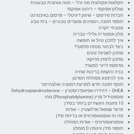
חקלאות אקולוגית מה זה? – חווה אורגנית טבעונית
שולחן אפוקסי – ריהוט אפוקסי
חברות פירסום – שיווק דיגיטלי – פרסום באינטרנט
תוספי תזונה, ויטמינים ומוצרים טבעיים – בית טבע
מטבחי יוקרה
מלון אסטוריה גליליי טבריה
איך לתכנן טיול או חופשה
כיצד לבחור מנתח פלסטי?
מתכון לשניצל טעים
מתכון לחמין מרוקאי
מדפסת לייזר למשרד
בניה והקמת בריכות שחיה
איך להימנע ממחלת הסרטן
תוסף תזונה חדש למניעת דמנציה ואלצהיימר
DHEA – דהידרו-אפיאנדרוסטרון – Dehydroepiandrosterone
פוספטידיל סרין (Phosphatidylserine) מהו
15 מזונות העשירים ביותר בסידן
פרופ' שמואל אדלשטיין – אודות
מה זה אוסטאופורוזיס או בריחת סידן
אוסטיאופורוזיס – אודות המחלה
תוספי סידן וויטמין D מומלץ