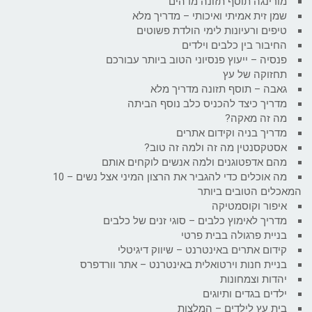
מורינגה תוסף תזונה מדהים
שמן זית אמיתי ואיכותי – מדריך מלא
טיפים ורעיונות לימי הולדת פשוטים
החיבור בין כלבים וילדים
פנסיה – ייעוץ פנסיוני הטוב ביותר עבורכם
תחזוקה של עץ
גאבה – תוסף תזונה מדריך מלא
מדריך כיצד להכניס כלב נוסף הביתה
מה זה מאקה?
מדריך בניה וקידום אתרים
אסטקסנטין מה זה ולמה זה טוב?
מהם אדפטוגנים ולמה אנשים לוקחים אותם
מה אוכלים כדי להגביר את הרצון המיני אצל נשים – 10
המאכלים הטובים ביותר
איפור וקוסמטיקה
מדריך לאימוץ כלבים – סוגי זנים של כלבים
בניית פרגולה בבית פרטי
קידום אתרים באינטרנט – שיווק דיגיטלי
בניית חנות וירטואלית באינטרנט – אתר וורדפרס
יהדות וצמחונות
ילדים בגדים ותיוגים
בית עץ לילדים – המלצות