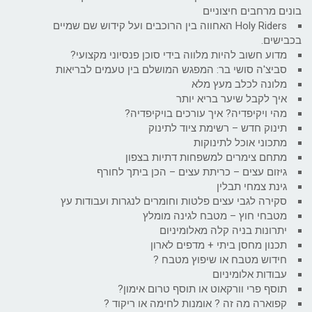
בונים מרחבים חיצוניים
Holy Riders האחווה בין הרוכבים ועל קידוש שם שמיים
בכבישים.
מדוע חשוב להיות מלווה בידי סוכן פנסיוני מקצועי?
סביצ'ה סושי בר: המפגש המושלם בין טעמים לבריאות
מלונה לכלב מעץ מלא
איך לקבל שיער בריא יותר
מהי ויקיפדיה? איך עורכים בויקיפדיה?
תינוק חדש – רשימת ציוד לתינוק
מתכוני אוכל לתינוקות
מתחם צימרים למשפחות דתיות בצפון
גיזום עצים – כריתת עצים – הכן ביתך לחורף
גינת צמחי תבלין
סקירה לגבי עצים פלטות וחומרים לנגרות ועבודות עץ
מטבחי חוץ – מטבח לגינה מומלץ
יתרונות בניה קלה מאלומיניום
תכנון מחסן ביתי + מדפים לארון
חידוש מטבח או שיפוץ מטבח ?
עבודות אלומיניום
תוסף פרי וורקאוט או תוסף טרום אימון?
קפוארה מה זה ? אומנות לחימה או ריקוד ?