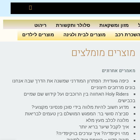
מזון ומשקאות
סלולר ותקשורת
ריהוט
שכרת רכב
מוצרים לבית ולגינה
מוצרים לילדים
מוצרים מומלצים
מאמרים אחרונים
כיפה גאודזית: הפתרון המודרני שמשנה את הדרך שבה אנחנו
בונים מרחבים חיצוניים
Holy Riders האחווה בין הרוכבים ועל קידוש שם שמיים
בכבישים.
מדוע חשוב להיות מלווה בידי סוכן פנסיוני מקצועי?
סביצ'ה סושי בר: המפגש המושלם בין טעמים לבריאות
מלונה לכלב מעץ מלא
איך לקבל שיער בריא יותר
מהי ויקיפדיה? איך עורכים בויקיפדיה?
תינוק חדש – רשימת ציוד לתינוק