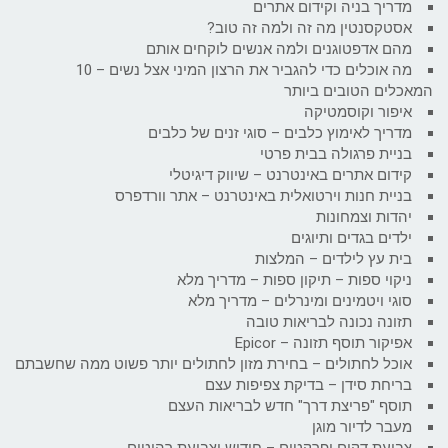
מדריך בניה וקידום אתרים
אסטקסנטין מה זה ולמה זה טוב?
מהם אדפטוגנים ולמה אנשים לוקחים אותם
מה אוכלים כדי להגביר את הרצון המיני אצל נשים – 10
המאכלים הטובים ביותר
איפור וקוסמטיקה
מדריך לאימוץ כלבים – סוגי זנים של כלבים
בניית פרגולה בבית פרטי
קידום אתרים באינטרנט – שיווק דיגיטלי
בניית חנות וירטואלית באינטרנט – אתר וורדפרס
יהדות וצמחונות
ילדים בגדים ותיוגים
בית עץ לילדים – המלצות
ניקוי ספות – תיקון ספות – מדריך מלא
סוגי ויטמינים ומינרלים – מדריך מלא
תזונה נכונה לבריאות טובה
אפיקור תוסף תזונה – Epicor
אוכל לחתולים – בחירת מזון לחתולים יותר פשוט ממה שחשבתם
בריחת סידן – בדיקת צפיפות עצם
תוסף "פריצת דרך" חדש לבריאות העצם
מעבר לדיור מוגן
צביעת דקים ופרקטים – חידוש וצביעת רהיטים