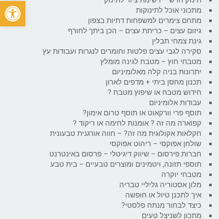
פתח
מתכוני אוכל לתינוקות
מתחם צימרים למשפחות דתיות בצפון
גיזום עצים – כריתת עצים – הכן ביתך לחורף
גינת צמחי תבלין
סקירה לגבי עצים פלטות וחומרים לנגרות ועבודות עץ
מטבחי חוץ – מטבח לגינה מומלץ
יתרונות בניה קלה מאלומיניום
תכנון מחסן ביתי + מדפים לארון
חידוש מטבח או שיפוץ מטבח ?
עבודות אלומיניום
תוסף פרי וורקאוט או תוסף טרום אימון?
קפוארה מה זה ? אומנות לחימה או ריקוד ?
חקלאות אקולוגית מה זה? – חווה אורגנית טבעונית
שולחן אפוקסי – ריהוט אפוקסי
חברות פירסום – שיווק דיגיטלי – פרסום באינטרנט
תוספי תזונה, ויטמינים ומוצרים טבעיים – בית טבע
מטבחי יוקרה
מלון אסטוריה גליליי טבריה
איך לתכנן טיול או חופשה
כיצד לבחור מנתח פלסטי?
מתכון לשניצל טעים