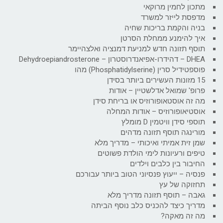
מתכון לחמין מרוקאי
מדפסת לייזר למשרד
בניה והקמת בריכות שחיה
איך להימנע ממחלת הסרטן
תוסף תזונה חדש למניעת דמנציה ואלצהיימר
DHEA – דהידרו-אפיאנדרוסטרון – Dehydroepiandrosterone
פוספטידיל סרין (Phosphatidylserine) מהו
15 מזונות העשירים ביותר בסידן
פרופ' שמואל אדלשטיין – אודות
מה זה אוסטאופורוזיס או בריחת סידן
אוסטיאופורוזיס – אודות המחלה
תוספי סידן וויטמין D מומלץ
מורינגה תוסף תזונה מדהים
שמן זית אמיתי ואיכותי – מדריך מלא
טיפים ורעיונות לימי הולדת פשוטים
החיבור בין כלבים וילדים
פנסיה – ייעוץ פנסיוני הטוב ביותר עבורכם
תחזוקה של עץ
גאבה – תוסף תזונה מדריך מלא
מדריך כיצד להכניס כלב נוסף הביתה
מה זה מאקה?