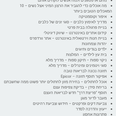
מהם אדפטוגנים ולמה אנשים לוקחים אותם
מה אוכלים כדי להגביר את הרצון המיני אצל נשים – 10
המאכלים הטובים ביותר
איפור וקוסמטיקה
מדריך לאימוץ כלבים – סוגי זנים של כלבים
בניית פרגולה בבית פרטי
קידום אתרים באינטרנט – שיווק דיגיטלי
בניית חנות וירטואלית באינטרנט – אתר וורדפרס
יהדות וצמחונות
ילדים בגדים ותיוגים
בית עץ לילדים – המלצות
ניקוי ספות – תיקון ספות – מדריך מלא
סוגי ויטמינים ומינרלים – מדריך מלא
תזונה נכונה לבריאות טובה
אפיקור תוסף תזונה – Epicor
אוכל לחתולים – בחירת מזון לחתולים יותר פשוט ממה שחשבתם
בריחת סידן – בדיקת צפיפות עצם
תוסף "פריצת דרך" חדש לבריאות העצם
מעבר לדיור מוגן
צביעת דקים ופרקטים – חידוש וצביעת רהיטים
ייעוץ והדרכה לסדר
פתרונות אחסון