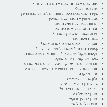
גיזום עצים – כריתת עצים – הכן ביתך לחורף
גינת צמחי תבלין
סקירה לגבי עצים פלטות וחומרים לנגרות ועבודות עץ
מטבחי חוץ – מטבח לגינה מומלץ
יתרונות בניה קלה מאלומיניום
תכנון מחסן ביתי + מדפים לארון
חידוש מטבח או שיפוץ מטבח ?
עבודות אלומיניום
תוסף פרי וורקאוט או תוסף טרום אימון?
קפוארה מה זה ? אומנות לחימה או ריקוד ?
חקלאות אקולוגית מה זה? – חווה אורגנית טבעונית
שולחן אפוקסי – ריהוט אפוקסי
חברות פירסום – שיווק דיגיטלי – פרסום באינטרנט
תוספי תזונה, ויטמינים ומוצרים טבעיים – בית טבע
מטבחי יוקרה
מלון אסטוריה גליליי טבריה
איך לתכנן טיול או חופשה
כיצד לבחור מנתח פלסטי?
מתכון לשניצל טעים
מתכון לחמין מרוקאי
מדפסת לייזר למשרד