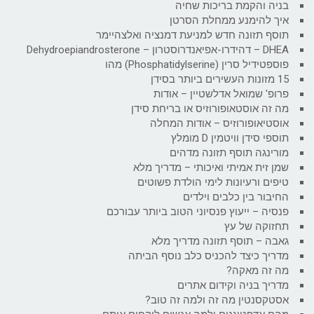
בניה והקמת בריכות שחיה
איך להימנע ממחלת הסרטן
תוסף תזונה חדש למניעת דמנציה ואלצהיימר
DHEA – דהידרו-אפיאנדרוסטרון – Dehydroepiandrosterone
פוספטידיל סרין (Phosphatidylserine) מהו
15 מזונות העשירים ביותר בסידן
פרופ' שמואל אדלשטיין – אודות
מה זה אוסטאופורוזיס או בריחת סידן
אוסטיאופורוזיס – אודות המחלה
תוספי סידן וויטמין D מומלץ
מורינגה תוסף תזונה מדהים
שמן זית אמיתי ואיכותי – מדריך מלא
טיפים ורעיונות לימי הולדת פשוטים
החיבור בין כלבים וילדים
פנסיה – ייעוץ פנסיוני הטוב ביותר עבורכם
תחזוקה של עץ
גאבה – תוסף תזונה מדריך מלא
מדריך כיצד להכניס כלב נוסף הביתה
מה זה מאקה?
מדריך בניה וקידום אתרים
אסטקסנטין מה זה ולמה זה טוב?