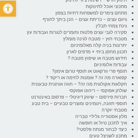
פתח
מתכוני אוכל לתינוקות
מתחם צימרים למשפחות דתיות בצפון
גיזום עצים – כריתת עצים – הכן ביתך לחורף
גינת צמחי תבלין
סקירה לגבי עצים פלטות וחומרים לנגרות ועבודות עץ
מטבחי חוץ – מטבח לגינה מומלץ
יתרונות בניה קלה מאלומיניום
תכנון מחסן ביתי + מדפים לארון
חידוש מטבח או שיפוץ מטבח ?
עבודות אלומיניום
תוסף פרי וורקאוט או תוסף טרום אימון?
קפוארה מה זה ? אומנות לחימה או ריקוד ?
חקלאות אקולוגית מה זה? – חווה אורגנית טבעונית
שולחן אפוקסי – ריהוט אפוקסי
חברות פירסום – שיווק דיגיטלי – פרסום באינטרנט
תוספי תזונה, ויטמינים ומוצרים טבעיים – בית טבע
מטבחי יוקרה
מלון אסטוריה גליליי טבריה
איך לתכנן טיול או חופשה
כיצד לבחור מנתח פלסטי?
מתכון לשניצל טעים