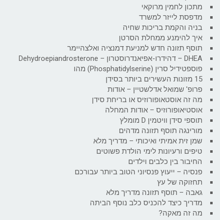
מתכון לחמין מרוקאי
מדפסת לייזר למשרד
בניה והקמת בריכות שחיה
איך להימנע ממחלת הסרטן
תוסף תזונה חדש למניעת דמנציה ואלצהיימר
DHEA – דהידרו-אפיאנדרוסטרון – Dehydroepiandrosterone
פוספטידיל סרין (Phosphatidylserine) מהו
15 מזונות העשירים ביותר בסידן
פרופ' שמואל אדלשטיין – אודות
מה זה אוסטאופורוזיס או בריחת סידן
אוסטיאופורוזיס – אודות המחלה
תוספי סידן וויטמין D מומלץ
מורינגה תוסף תזונה מדהים
שמן זית אמיתי ואיכותי – מדריך מלא
טיפים ורעיונות לימי הולדת פשוטים
החיבור בין כלבים וילדים
פנסיה – ייעוץ פנסיוני הטוב ביותר עבורכם
תחזוקה של עץ
גאבה – תוסף תזונה מדריך מלא
מדריך כיצד להכניס כלב נוסף הביתה
מה זה מאקה?