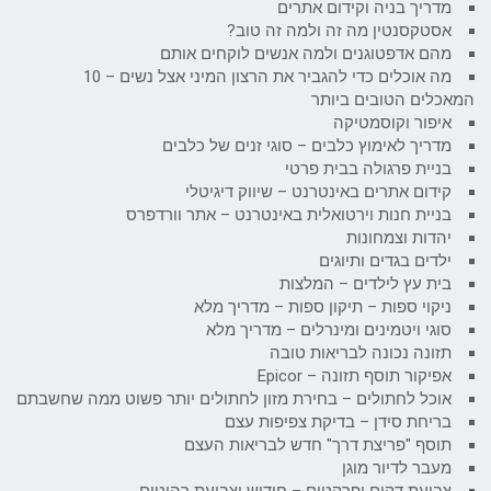
מדריך בניה וקידום אתרים
אסטקסנטין מה זה ולמה זה טוב?
מהם אדפטוגנים ולמה אנשים לוקחים אותם
מה אוכלים כדי להגביר את הרצון המיני אצל נשים – 10
המאכלים הטובים ביותר
איפור וקוסמטיקה
מדריך לאימוץ כלבים – סוגי זנים של כלבים
בניית פרגולה בבית פרטי
קידום אתרים באינטרנט – שיווק דיגיטלי
בניית חנות וירטואלית באינטרנט – אתר וורדפרס
יהדות וצמחונות
ילדים בגדים ותיוגים
בית עץ לילדים – המלצות
ניקוי ספות – תיקון ספות – מדריך מלא
סוגי ויטמינים ומינרלים – מדריך מלא
תזונה נכונה לבריאות טובה
אפיקור תוסף תזונה – Epicor
אוכל לחתולים – בחירת מזון לחתולים יותר פשוט ממה שחשבתם
בריחת סידן – בדיקת צפיפות עצם
תוסף "פריצת דרך" חדש לבריאות העצם
מעבר לדיור מוגן
צביעת דקים ופרקטים – חידוש וצביעת רהיטים