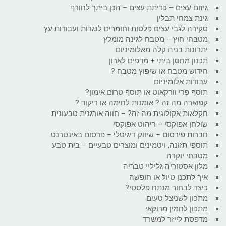
גיזום עצים – כריתת עצים – הכן ביתך לחורף
גינת צמחי תבלין
סקירה לגבי עצים פלטות וחומרים לנגרות ועבודות עץ
מטבחי חוץ – מטבח לגינה מומלץ
יתרונות בניה קלה מאלומיניום
תכנון מחסן ביתי + מדפים לארון
חידוש מטבח או שיפוץ מטבח ?
עבודות אלומיניום
תוסף פרי וורקאוט או תוסף טרום אימון?
קפוארה מה זה ? אומנות לחימה או ריקוד ?
חקלאות אקולוגית מה זה? – חווה אורגנית טבעונית
שולחן אפוקסי – ריהוט אפוקסי
חברות פירסום – שיווק דיגיטלי – פרסום באינטרנט
תוספי תזונה, ויטמינים ומוצרים טבעיים – בית טבע
מטבחי יוקרה
מלון אסטוריה גליליי טבריה
איך לתכנן טיול או חופשה
כיצד לבחור מנתח פלסטי?
מתכון לשניצל טעים
מתכון לחמין מרוקאי
מדפסת לייזר למשרד