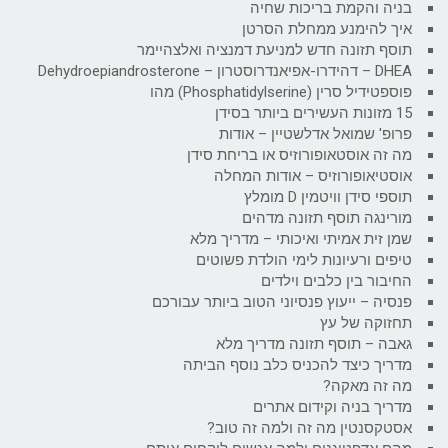
בניה והקמת בריכות שחיה
איך להימנע ממחלת הסרטן
תוסף תזונה חדש למניעת דמנציה ואלצהיימר
DHEA – דהידרו-אפיאנדרוסטרון – Dehydroepiandrosterone
פוספטידיל סרין (Phosphatidylserine) מהו
15 מזונות העשירים ביותר בסידן
פרופ' שמואל אדלשטיין – אודות
מה זה אוסטאופורוזיס או בריחת סידן
אוסטיאופורוזיס – אודות המחלה
תוספי סידן וויטמין D מומלץ
מורינגה תוסף תזונה מדהים
שמן זית אמיתי ואיכותי – מדריך מלא
טיפים ורעיונות לימי הולדת פשוטים
החיבור בין כלבים וילדים
פנסיה – ייעוץ פנסיוני הטוב ביותר עבורכם
תחזוקה של עץ
גאבה – תוסף תזונה מדריך מלא
מדריך כיצד להכניס כלב נוסף הביתה
מה זה מאקה?
מדריך בניה וקידום אתרים
אסטקסנטין מה זה ולמה זה טוב?