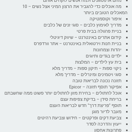
מהם אדפטוגנים ולמה אנשים לוקחים אותם
מה אוכלים כדי להגביר את הרצון המיני אצל נשים – 10
המאכלים הטובים ביותר
איפור וקוסמטיקה
מדריך לאימוץ כלבים – סוגי זנים של כלבים
בניית פרגולה בבית פרטי
קידום אתרים באינטרנט – שיווק דיגיטלי
בניית חנות וירטואלית באינטרנט – אתר וורדפרס
יהדות וצמחונות
ילדים בגדים ותיוגים
בית עץ לילדים – המלצות
ניקוי ספות – תיקון ספות – מדריך מלא
סוגי ויטמינים ומינרלים – מדריך מלא
תזונה נכונה לבריאות טובה
אפיקור תוסף תזונה – Epicor
אוכל לחתולים – בחירת מזון לחתולים יותר פשוט ממה שחשבתם
בריחת סידן – בדיקת צפיפות עצם
תוסף "פריצת דרך" חדש לבריאות העצם
מעבר לדיור מוגן
צביעת דקים ופרקטים – חידוש וצביעת רהיטים
ייעוץ והדרכה לסדר
פתרונות אחסון