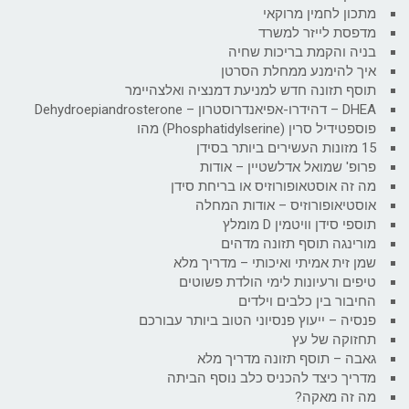
מתכון לחמין מרוקאי
מדפסת לייזר למשרד
בניה והקמת בריכות שחיה
איך להימנע ממחלת הסרטן
תוסף תזונה חדש למניעת דמנציה ואלצהיימר
DHEA – דהידרו-אפיאנדרוסטרון – Dehydroepiandrosterone
פוספטידיל סרין (Phosphatidylserine) מהו
15 מזונות העשירים ביותר בסידן
פרופ' שמואל אדלשטיין – אודות
מה זה אוסטאופורוזיס או בריחת סידן
אוסטיאופורוזיס – אודות המחלה
תוספי סידן וויטמין D מומלץ
מורינגה תוסף תזונה מדהים
שמן זית אמיתי ואיכותי – מדריך מלא
טיפים ורעיונות לימי הולדת פשוטים
החיבור בין כלבים וילדים
פנסיה – ייעוץ פנסיוני הטוב ביותר עבורכם
תחזוקה של עץ
גאבה – תוסף תזונה מדריך מלא
מדריך כיצד להכניס כלב נוסף הביתה
מה זה מאקה?