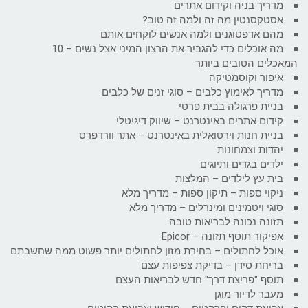
מדריך בניה וקידום אתרים
אסטקסנטין מה זה ולמה זה טוב?
מהם אדפטוגנים ולמה אנשים לוקחים אותם
מה אוכלים כדי להגביר את הרצון המיני אצל נשים – 10
המאכלים הטובים ביותר
איפור וקוסמטיקה
מדריך לאימוץ כלבים – סוגי זנים של כלבים
בניית פרגולה בבית פרטי
קידום אתרים באינטרנט – שיווק דיגיטלי
בניית חנות וירטואלית באינטרנט – אתר וורדפרס
יהדות וצמחונות
ילדים בגדים ותיוגים
בית עץ לילדים – המלצות
ניקוי ספות – תיקון ספות – מדריך מלא
סוגי ויטמינים ומינרלים – מדריך מלא
תזונה נכונה לבריאות טובה
אפיקור תוסף תזונה – Epicor
אוכל לחתולים – בחירת מזון לחתולים יותר פשוט ממה שחשבתם
בריחת סידן – בדיקת צפיפות עצם
תוסף "פריצת דרך" חדש לבריאות העצם
מעבר לדיור מוגן