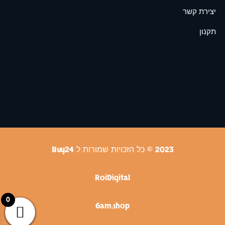
יצירת קשר
תקנון
2023 © כל הזכויות שמורות ל Buy24
RoiDigital
0
6am.shop