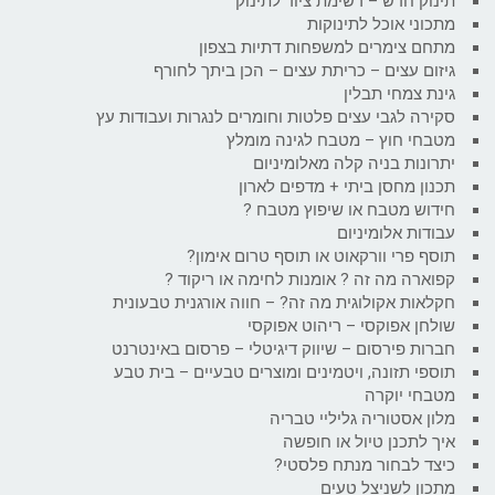
תינוק חדש – רשימת ציוד לתינוק
מתכוני אוכל לתינוקות
מתחם צימרים למשפחות דתיות בצפון
גיזום עצים – כריתת עצים – הכן ביתך לחורף
גינת צמחי תבלין
סקירה לגבי עצים פלטות וחומרים לנגרות ועבודות עץ
מטבחי חוץ – מטבח לגינה מומלץ
יתרונות בניה קלה מאלומיניום
תכנון מחסן ביתי + מדפים לארון
חידוש מטבח או שיפוץ מטבח ?
עבודות אלומיניום
תוסף פרי וורקאוט או תוסף טרום אימון?
קפוארה מה זה ? אומנות לחימה או ריקוד ?
חקלאות אקולוגית מה זה? – חווה אורגנית טבעונית
שולחן אפוקסי – ריהוט אפוקסי
חברות פירסום – שיווק דיגיטלי – פרסום באינטרנט
תוספי תזונה, ויטמינים ומוצרים טבעיים – בית טבע
מטבחי יוקרה
מלון אסטוריה גליליי טבריה
איך לתכנן טיול או חופשה
כיצד לבחור מנתח פלסטי?
מתכון לשניצל טעים