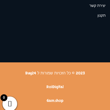
יצירת קשר
תקנון
2023 © כל הזכויות שמורות ל Buy24
RoiDigital
0
6am.shop