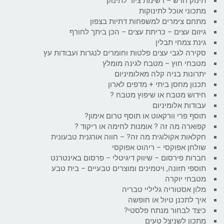
תינוק חדש – רשימת ציוד לתינוק
מתכוני אוכל לתינוקות
מתחם צימרים למשפחות דתיות בצפון
גיזום עצים – כריתת עצים – הכן ביתך לחורף
גינת צמחי תבלין
סקירה לגבי עצים פלטות וחומרים לנגרות ועבודות עץ
מטבחי חוץ – מטבח לגינה מומלץ
יתרונות בניה קלה מאלומיניום
תכנון מחסן ביתי + מדפים לארון
חידוש מטבח או שיפוץ מטבח ?
עבודות אלומיניום
תוסף פרי וורקאוט או תוסף טרום אימון?
קפוארה מה זה ? אומנות לחימה או ריקוד ?
חקלאות אקולוגית מה זה? – חווה אורגנית טבעונית
שולחן אפוקסי – ריהוט אפוקסי
חברות פירסום – שיווק דיגיטלי – פרסום באינטרנט
תוספי תזונה, ויטמינים ומוצרים טבעיים – בית טבע
מטבחי יוקרה
מלון אסטוריה גליליי טבריה
איך לתכנן טיול או חופשה
כיצד לבחור מנתח פלסטי?
מתכון לשניצל טעים