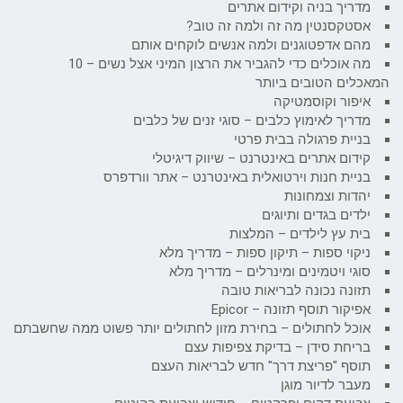
מדריך בניה וקידום אתרים
אסטקסנטין מה זה ולמה זה טוב?
מהם אדפטוגנים ולמה אנשים לוקחים אותם
מה אוכלים כדי להגביר את הרצון המיני אצל נשים – 10
המאכלים הטובים ביותר
איפור וקוסמטיקה
מדריך לאימוץ כלבים – סוגי זנים של כלבים
בניית פרגולה בבית פרטי
קידום אתרים באינטרנט – שיווק דיגיטלי
בניית חנות וירטואלית באינטרנט – אתר וורדפרס
יהדות וצמחונות
ילדים בגדים ותיוגים
בית עץ לילדים – המלצות
ניקוי ספות – תיקון ספות – מדריך מלא
סוגי ויטמינים ומינרלים – מדריך מלא
תזונה נכונה לבריאות טובה
אפיקור תוסף תזונה – Epicor
אוכל לחתולים – בחירת מזון לחתולים יותר פשוט ממה שחשבתם
בריחת סידן – בדיקת צפיפות עצם
תוסף "פריצת דרך" חדש לבריאות העצם
מעבר לדיור מוגן