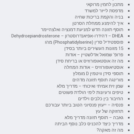
מתכון לחמין מרוקאי
מדפסת לייזר למשרד
בניה והקמת בריכות שחיה
איך להימנע ממחלת הסרטן
תוסף תזונה חדש למניעת דמנציה ואלצהיימר
DHEA – דהידרו-אפיאנדרוסטרון – Dehydroepiandrosterone
פוספטידיל סרין (Phosphatidylserine) מהו
15 מזונות העשירים ביותר בסידן
פרופ' שמואל אדלשטיין – אודות
מה זה אוסטאופורוזיס או בריחת סידן
אוסטיאופורוזיס – אודות המחלה
תוספי סידן וויטמין D מומלץ
מורינגה תוסף תזונה מדהים
שמן זית אמיתי ואיכותי – מדריך מלא
טיפים ורעיונות לימי הולדת פשוטים
החיבור בין כלבים וילדים
פנסיה – ייעוץ פנסיוני הטוב ביותר עבורכם
תחזוקה של עץ
גאבה – תוסף תזונה מדריך מלא
מדריך כיצד להכניס כלב נוסף הביתה
מה זה מאקה?