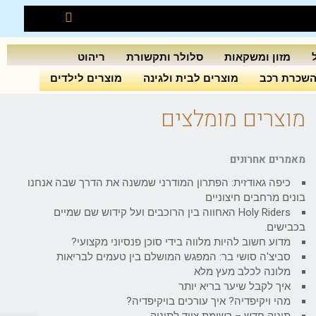
מזון ומשקאות
סלולר ותקשורת
ריהוט
שכרת רכב
מוצרים לבית ולגינה
מוצרים לילדים
מוצרים מומלצים
מאמרים אחרונים
כיפה גאודזית: הפתרון המודרני שמשנה את הדרך שבה אנחנו
בונים מרחבים חיצוניים
Holy Riders האחווה בין הרוכבים ועל קידוש שם שמיים
בכבישים.
מדוע חשוב להיות מלווה בידי סוכן פנסיוני מקצועי?
סביצ'ה סושי בר: המפגש המושלם בין טעמים לבריאות
מלונה לכלב מעץ מלא
איך לקבל שיער בריא יותר
מהי ויקיפדיה? איך עורכים בויקיפדיה?
תינוק חדש – רשימת ציוד לתינוק