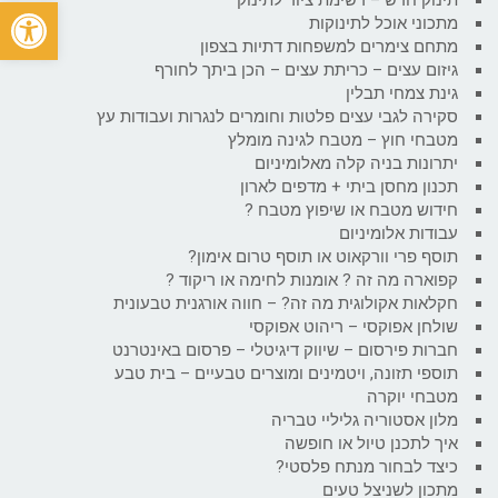
פתח
מתכוני אוכל לתינוקות
מתחם צימרים למשפחות דתיות בצפון
גיזום עצים – כריתת עצים – הכן ביתך לחורף
גינת צמחי תבלין
סקירה לגבי עצים פלטות וחומרים לנגרות ועבודות עץ
מטבחי חוץ – מטבח לגינה מומלץ
יתרונות בניה קלה מאלומיניום
תכנון מחסן ביתי + מדפים לארון
חידוש מטבח או שיפוץ מטבח ?
עבודות אלומיניום
תוסף פרי וורקאוט או תוסף טרום אימון?
קפוארה מה זה ? אומנות לחימה או ריקוד ?
חקלאות אקולוגית מה זה? – חווה אורגנית טבעונית
שולחן אפוקסי – ריהוט אפוקסי
חברות פירסום – שיווק דיגיטלי – פרסום באינטרנט
תוספי תזונה, ויטמינים ומוצרים טבעיים – בית טבע
מטבחי יוקרה
מלון אסטוריה גליליי טבריה
איך לתכנן טיול או חופשה
כיצד לבחור מנתח פלסטי?
מתכון לשניצל טעים