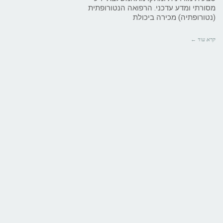
מסורתי ומדע עדכני. הרפואה הנטורופתית
(נטורופתיה) מכירה ביכולת
קרא עוד ←