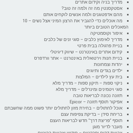
מדריך בניה וקידום אתרים
אסטקסנטין מה זה ולמה זה טוב?
מהם אדפטוגנים ולמה אנשים לוקחים אותם
מה אוכלים כדי להגביר את הרצון המיני אצל נשים – 10
המאכלים הטובים ביותר
איפור וקוסמטיקה
מדריך לאימוץ כלבים – סוגי זנים של כלבים
בניית פרגולה בבית פרטי
קידום אתרים באינטרנט – שיווק דיגיטלי
בניית חנות וירטואלית באינטרנט – אתר וורדפרס
יהדות וצמחונות
ילדים בגדים ותיוגים
בית עץ לילדים – המלצות
ניקוי ספות – תיקון ספות – מדריך מלא
סוגי ויטמינים ומינרלים – מדריך מלא
תזונה נכונה לבריאות טובה
אפיקור תוסף תזונה – Epicor
אוכל לחתולים – בחירת מזון לחתולים יותר פשוט ממה שחשבתם
בריחת סידן – בדיקת צפיפות עצם
תוסף "פריצת דרך" חדש לבריאות העצם
מעבר לדיור מוגן
צביעת דקים ופרקטים – חידוש וצביעת רהיטים