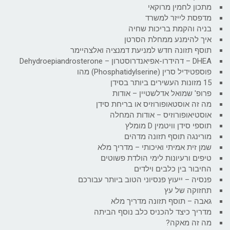
מתכון לחמין מרוקאי
מדפסת לייזר למשרד
בניה והקמת בריכות שחיה
איך להימנע ממחלת הסרטן
תוסף תזונה חדש למניעת דמנציה ואלצהיימר
DHEA – דהידרו-אפיאנדרוסטרון – Dehydroepiandrosterone
פוספטידיל סרין (Phosphatidylserine) מהו
15 מזונות העשירים ביותר בסידן
פרופ' שמואל אדלשטיין – אודות
מה זה אוסטאופורוזיס או בריחת סידן
אוסטיאופורוזיס – אודות המחלה
תוספי סידן וויטמין D מומלץ
מורינגה תוסף תזונה מדהים
שמן זית אמיתי ואיכותי – מדריך מלא
טיפים ורעיונות לימי הולדת פשוטים
החיבור בין כלבים וילדים
פנסיה – ייעוץ פנסיוני הטוב ביותר עבורכם
תחזוקה של עץ
גאבה – תוסף תזונה מדריך מלא
מדריך כיצד להכניס כלב נוסף הביתה
מה זה מאקה?