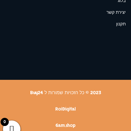
בלוג
יצירת קשר
תקנון
2023 © כל הזכויות שמורות ל Buy24
RoiDigital
0
6am.shop