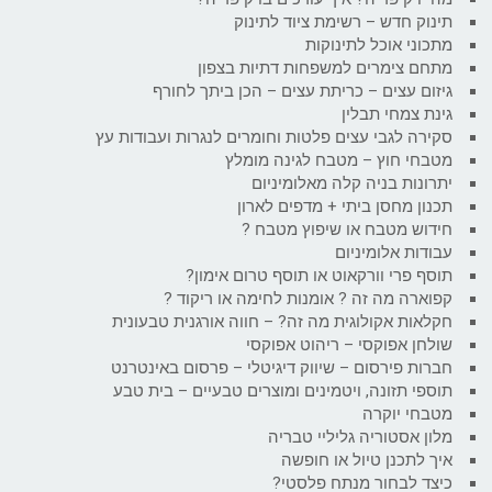
תינוק חדש – רשימת ציוד לתינוק
מתכוני אוכל לתינוקות
מתחם צימרים למשפחות דתיות בצפון
גיזום עצים – כריתת עצים – הכן ביתך לחורף
גינת צמחי תבלין
סקירה לגבי עצים פלטות וחומרים לנגרות ועבודות עץ
מטבחי חוץ – מטבח לגינה מומלץ
יתרונות בניה קלה מאלומיניום
תכנון מחסן ביתי + מדפים לארון
חידוש מטבח או שיפוץ מטבח ?
עבודות אלומיניום
תוסף פרי וורקאוט או תוסף טרום אימון?
קפוארה מה זה ? אומנות לחימה או ריקוד ?
חקלאות אקולוגית מה זה? – חווה אורגנית טבעונית
שולחן אפוקסי – ריהוט אפוקסי
חברות פירסום – שיווק דיגיטלי – פרסום באינטרנט
תוספי תזונה, ויטמינים ומוצרים טבעיים – בית טבע
מטבחי יוקרה
מלון אסטוריה גליליי טבריה
איך לתכנן טיול או חופשה
כיצד לבחור מנתח פלסטי?