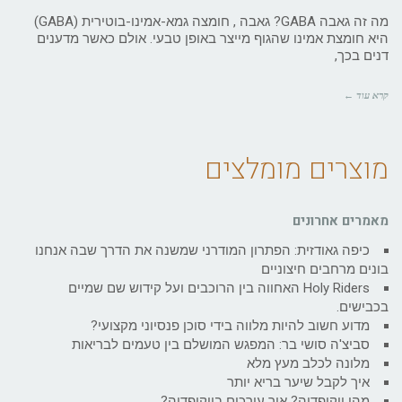
מה זה גאבה GABA? גאבה , חומצה גמא-אמינו-בוטירית (GABA)
היא חומצת אמינו שהגוף מייצר באופן טבעי. אולם כאשר מדענים
דנים בכך,
קרא עוד ←
מוצרים מומלצים
מאמרים אחרונים
כיפה גאודזית: הפתרון המודרני שמשנה את הדרך שבה אנחנו
בונים מרחבים חיצוניים
Holy Riders האחווה בין הרוכבים ועל קידוש שם שמיים
בכבישים.
מדוע חשוב להיות מלווה בידי סוכן פנסיוני מקצועי?
סביצ'ה סושי בר: המפגש המושלם בין טעמים לבריאות
מלונה לכלב מעץ מלא
איך לקבל שיער בריא יותר
מהי ויקיפדיה? איך עורכים בויקיפדיה?