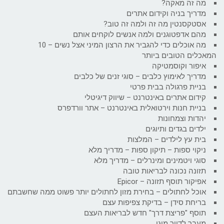
מה זה מאקה?
מדריך בניה וקידום אתרים
אסטקסנטין מה זה ולמה זה טוב?
מהם אדפטוגנים ולמה אנשים לוקחים אותם
מה אוכלים כדי להגביר את הרצון המיני אצל נשים – 10
המאכלים הטובים ביותר
איפור וקוסמטיקה
מדריך לאימוץ כלבים – סוגי זנים של כלבים
בניית פרגולה בבית פרטי
קידום אתרים באינטרנט – שיווק דיגיטלי
בניית חנות וירטואלית באינטרנט – אתר וורדפרס
יהדות וצמחונות
ילדים בגדים ותיוגים
בית עץ לילדים – המלצות
ניקוי ספות – תיקון ספות – מדריך מלא
סוגי ויטמינים ומינרלים – מדריך מלא
תזונה נכונה לבריאות טובה
אפיקור תוסף תזונה – Epicor
אוכל לחתולים – בחירת מזון לחתולים יותר פשוט ממה שחשבתם
בריחת סידן – בדיקת צפיפות עצם
תוסף "פריצת דרך" חדש לבריאות העצם
מעבר לדיור מוגן