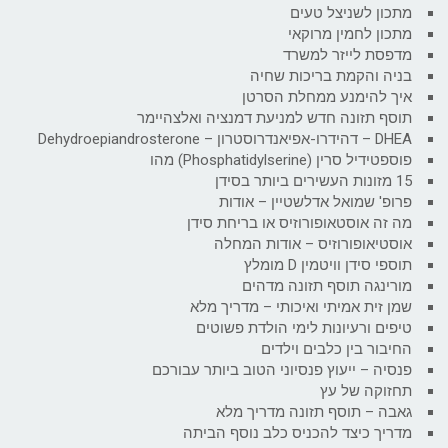
מתכון לשניצל טעים
מתכון לחמין מרוקאי
מדפסת לייזר למשרד
בניה והקמת בריכות שחיה
איך להימנע ממחלת הסרטן
תוסף תזונה חדש למניעת דמנציה ואלצהיימר
DHEA – דהידרו-אפיאנדרוסטרון – Dehydroepiandrosterone
פוספטידיל סרין (Phosphatidylserine) מהו
15 מזונות העשירים ביותר בסידן
פרופ' שמואל אדלשטיין – אודות
מה זה אוסטאופורוזיס או בריחת סידן
אוסטיאופורוזיס – אודות המחלה
תוספי סידן וויטמין D מומלץ
מורינגה תוסף תזונה מדהים
שמן זית אמיתי ואיכותי – מדריך מלא
טיפים ורעיונות לימי הולדת פשוטים
החיבור בין כלבים וילדים
פנסיה – ייעוץ פנסיוני הטוב ביותר עבורכם
תחזוקה של עץ
גאבה – תוסף תזונה מדריך מלא
מדריך כיצד להכניס כלב נוסף הביתה