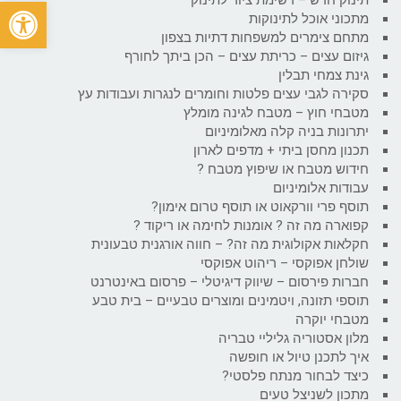
פתח
מתכוני אוכל לתינוקות
מתחם צימרים למשפחות דתיות בצפון
גיזום עצים – כריתת עצים – הכן ביתך לחורף
גינת צמחי תבלין
סקירה לגבי עצים פלטות וחומרים לנגרות ועבודות עץ
מטבחי חוץ – מטבח לגינה מומלץ
יתרונות בניה קלה מאלומיניום
תכנון מחסן ביתי + מדפים לארון
חידוש מטבח או שיפוץ מטבח ?
עבודות אלומיניום
תוסף פרי וורקאוט או תוסף טרום אימון?
קפוארה מה זה ? אומנות לחימה או ריקוד ?
חקלאות אקולוגית מה זה? – חווה אורגנית טבעונית
שולחן אפוקסי – ריהוט אפוקסי
חברות פירסום – שיווק דיגיטלי – פרסום באינטרנט
תוספי תזונה, ויטמינים ומוצרים טבעיים – בית טבע
מטבחי יוקרה
מלון אסטוריה גליליי טבריה
איך לתכנן טיול או חופשה
כיצד לבחור מנתח פלסטי?
מתכון לשניצל טעים