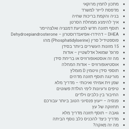
מתכון לחמין מרוקאי
מדפסת לייזר למשרד
בניה והקמת בריכות שחיה
איך להימנע ממחלת הסרטן
תוסף תזונה חדש למניעת דמנציה ואלצהיימר
DHEA – דהידרו-אפיאנדרוסטרון – Dehydroepiandrosterone
פוספטידיל סרין (Phosphatidylserine) מהו
15 מזונות העשירים ביותר בסידן
פרופ' שמואל אדלשטיין – אודות
מה זה אוסטאופורוזיס או בריחת סידן
אוסטיאופורוזיס – אודות המחלה
תוספי סידן וויטמין D מומלץ
מורינגה תוסף תזונה מדהים
שמן זית אמיתי ואיכותי – מדריך מלא
טיפים ורעיונות לימי הולדת פשוטים
החיבור בין כלבים וילדים
פנסיה – ייעוץ פנסיוני הטוב ביותר עבורכם
תחזוקה של עץ
גאבה – תוסף תזונה מדריך מלא
מדריך כיצד להכניס כלב נוסף הביתה
מה זה מאקה?