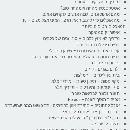
מדריך בניה וקידום אתרים
אסטקסנטין מה זה ולמה זה טוב?
מהם אדפטוגנים ולמה אנשים לוקחים אותם
מה אוכלים כדי להגביר את הרצון המיני אצל נשים – 10
המאכלים הטובים ביותר
איפור וקוסמטיקה
מדריך לאימוץ כלבים – סוגי זנים של כלבים
בניית פרגולה בבית פרטי
קידום אתרים באינטרנט – שיווק דיגיטלי
בניית חנות וירטואלית באינטרנט – אתר וורדפרס
יהדות וצמחונות
ילדים בגדים ותיוגים
בית עץ לילדים – המלצות
ניקוי ספות – תיקון ספות – מדריך מלא
סוגי ויטמינים ומינרלים – מדריך מלא
תזונה נכונה לבריאות טובה
אפיקור תוסף תזונה – Epicor
אוכל לחתולים – בחירת מזון לחתולים יותר פשוט ממה שחשבתם
בריחת סידן – בדיקת צפיפות עצם
תוסף "פריצת דרך" חדש לבריאות העצם
מעבר לדיור מוגן
צביעת דקים ופרקטים – חידוש וצביעת רהיטים