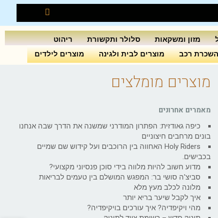
מזון ומשקאות
סלולר ותקשורת
ריהוט
שכרת רכב
מוצרים לבית ולגינה
מוצרים לילדים
מוצרים מומלצים
מאמרים אחרונים
כיפה גאודזית: הפתרון המודרני שמשנה את הדרך שבה אנחנו
בונים מרחבים חיצוניים
Holy Riders האחווה בין הרוכבים ועל קידוש שם שמיים
בכבישים.
מדוע חשוב להיות מלווה בידי סוכן פנסיוני מקצועי?
סביצ'ה סושי בר: המפגש המושלם בין טעמים לבריאות
מלונה לכלב מעץ מלא
איך לקבל שיער בריא יותר
מהי ויקיפדיה? איך עורכים בויקיפדיה?
תינוק חדש – רשימת ציוד לתינוק