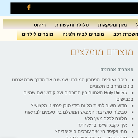
מזון ומשקאות
סלולר ותקשורת
ריהוט
שכרת רכב
מוצרים לבית ולגינה
מוצרים לילדים
מוצרים מומלצים
מאמרים אחרונים
כיפה גאודזית: הפתרון המודרני שמשנה את הדרך שבה אנחנו
בונים מרחבים חיצוניים
Holy Riders האחווה בין הרוכבים ועל קידוש שם שמיים
בכבישים.
מדוע חשוב להיות מלווה בידי סוכן פנסיוני מקצועי?
סביצ'ה סושי בר: המפגש המושלם בין טעמים לבריאות
מלונה לכלב מעץ מלא
איך לקבל שיער בריא יותר
מהי ויקיפדיה? איך עורכים בויקיפדיה?
תינוק חדש – רשימת ציוד לתינוק