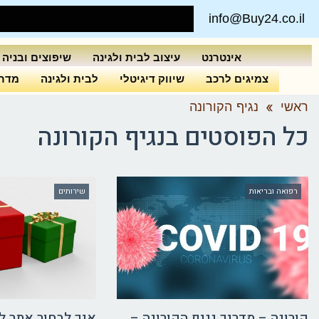
info@Buy24.co.il
אינטרנט
עיצוב לבית ולגינה
שיפוצים ובניה
צמיגים לרכב
שיווק דיגיטלי
לבית ולגינה
מדרי
ראשי
»
נגיף הקורונה
כל הפוסטים ב
נגיף הקורונה
רפואה ובריאות
שירותים
קורונה – מדריך נגיף הקורונה –
איך לבחור אתר ל