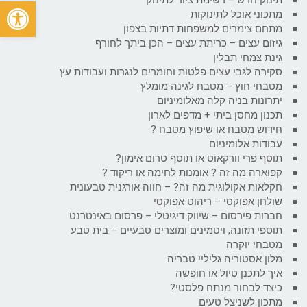
פתח
מתכוני אוכל לתינוקות
מתחם צימרים למשפחות דתיות בצפון
גיזום עצים – כריתת עצים – הכן ביתך לחורף
גינת צמחי תבלין
סקירה לגבי עצים פלטות וחומרים לנגרות ועבודות עץ
מטבחי חוץ – מטבח לגינה מומלץ
יתרונות בניה קלה מאלומיניום
תכנון מחסן ביתי + מדפים לארון
חידוש מטבח או שיפוץ מטבח ?
עבודות אלומיניום
תוסף פרי וורקאוט או תוסף טרום אימון?
קפוארה מה זה ? אומנות לחימה או ריקוד ?
חקלאות אקולוגית מה זה? – חווה אורגנית טבעונית
שולחן אפוקסי – ריהוט אפוקסי
חברות פירסום – שיווק דיגיטלי – פרסום באינטרנט
תוספי תזונה, ויטמינים ומוצרים טבעיים – בית טבע
מטבחי יוקרה
מלון אסטוריה גליליי טבריה
איך לתכנן טיול או חופשה
כיצד לבחור מנתח פלסטי?
מתכון לשניצל טעים