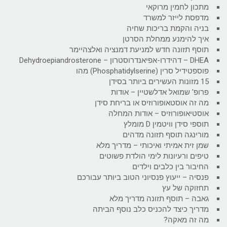
מתכון לחמין מרוקאי
מדפסת לייזר למשרד
בניה והקמת בריכות שחיה
איך להימנע ממחלת הסרטן
תוסף תזונה חדש למניעת דמנציה ואלצהיימר
DHEA – דהידרו-אפיאנדרוסטרון – Dehydroepiandrosterone
פוספטידיל סרין (Phosphatidylserine) מהו
15 מזונות העשירים ביותר בסידן
פרופ' שמואל אדלשטיין – אודות
מה זה אוסטאופורוזיס או בריחת סידן
אוסטיאופורוזיס – אודות המחלה
תוספי סידן וויטמין D מומלץ
מורינגה תוסף תזונה מדהים
שמן זית אמיתי ואיכותי – מדריך מלא
טיפים ורעיונות לימי הולדת פשוטים
החיבור בין כלבים וילדים
פנסיה – ייעוץ פנסיוני הטוב ביותר עבורכם
תחזוקה של עץ
גאבה – תוסף תזונה מדריך מלא
מדריך כיצד להכניס כלב נוסף הביתה
מה זה מאקה?