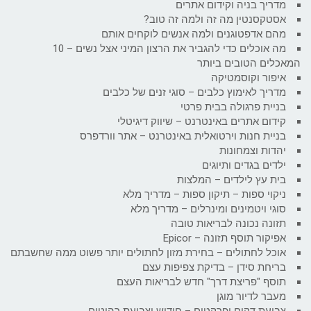
מדריך בניה וקידום אתרים
אסטקסנטין מה זה ולמה זה טוב?
מהם אדפטוגנים ולמה אנשים לוקחים אותם
מה אוכלים כדי להגביר את הרצון המיני אצל נשים – 10
המאכלים הטובים ביותר
איפור וקוסמטיקה
מדריך לאימוץ כלבים – סוגי זנים של כלבים
בניית פרגולה בבית פרטי
קידום אתרים באינטרנט – שיווק דיגיטלי
בניית חנות וירטואלית באינטרנט – אתר וורדפרס
יהדות וצמחונות
ילדים בגדים ותיוגים
בית עץ לילדים – המלצות
ניקוי ספות – תיקון ספות – מדריך מלא
סוגי ויטמינים ומינרלים – מדריך מלא
תזונה נכונה לבריאות טובה
אפיקור תוסף תזונה – Epicor
אוכל לחתולים – בחירת מזון לחתולים יותר פשוט ממה שחשבתם
בריחת סידן – בדיקת צפיפות עצם
תוסף "פריצת דרך" חדש לבריאות העצם
מעבר לדיור מוגן
צביעת דקים ופרקטים – חידוש וצביעת רהיטים