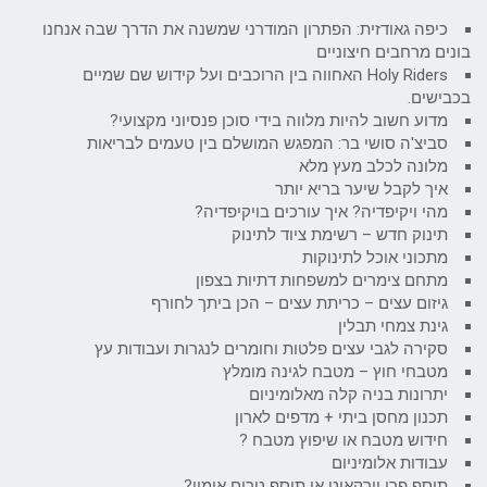
כיפה גאודזית: הפתרון המודרני שמשנה את הדרך שבה אנחנו
בונים מרחבים חיצוניים
Holy Riders האחווה בין הרוכבים ועל קידוש שם שמיים
בכבישים.
מדוע חשוב להיות מלווה בידי סוכן פנסיוני מקצועי?
סביצ'ה סושי בר: המפגש המושלם בין טעמים לבריאות
מלונה לכלב מעץ מלא
איך לקבל שיער בריא יותר
מהי ויקיפדיה? איך עורכים בויקיפדיה?
תינוק חדש – רשימת ציוד לתינוק
מתכוני אוכל לתינוקות
מתחם צימרים למשפחות דתיות בצפון
גיזום עצים – כריתת עצים – הכן ביתך לחורף
גינת צמחי תבלין
סקירה לגבי עצים פלטות וחומרים לנגרות ועבודות עץ
מטבחי חוץ – מטבח לגינה מומלץ
יתרונות בניה קלה מאלומיניום
תכנון מחסן ביתי + מדפים לארון
חידוש מטבח או שיפוץ מטבח ?
עבודות אלומיניום
תוסף פרי וורקאוט או תוסף טרום אימון?