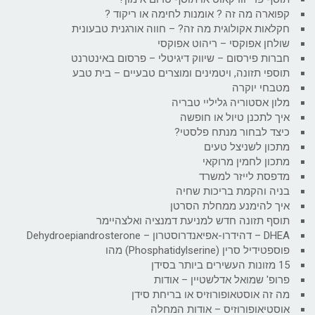
קפוארה מה זה ? אומנות לחימה או ריקוד ?
חקלאות אקולוגית מה זה? – חווה אורגנית טבעונית
שולחן אפוקסי – ריהוט אפוקסי
חברות פירסום – שיווק דיגיטלי – פרסום באינטרנט
תוספי תזונה, ויטמינים ומוצרים טבעיים – בית טבע
מטבחי יוקרה
מלון אסטוריה גליליי טבריה
איך לתכנן טיול או חופשה
כיצד לבחור מנתח פלסטי?
מתכון לשניצל טעים
מתכון לחמין מרוקאי
מדפסת לייזר למשרד
בניה והקמת בריכות שחיה
איך להימנע ממחלת הסרטן
תוסף תזונה חדש למניעת דמנציה ואלצהיימר
DHEA – דהידרו-אפיאנדרוסטרון – Dehydroepiandrosterone
פוספטידיל סרין (Phosphatidylserine) מהו
15 מזונות העשירים ביותר בסידן
פרופ' שמואל אדלשטיין – אודות
מה זה אוסטאופורוזיס או בריחת סידן
אוסטיאופורוזיס – אודות המחלה