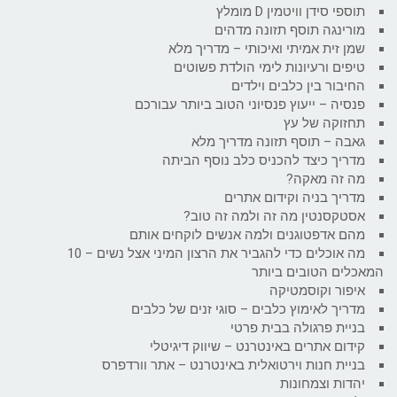
תוספי סידן וויטמין D מומלץ
מורינגה תוסף תזונה מדהים
שמן זית אמיתי ואיכותי – מדריך מלא
טיפים ורעיונות לימי הולדת פשוטים
החיבור בין כלבים וילדים
פנסיה – ייעוץ פנסיוני הטוב ביותר עבורכם
תחזוקה של עץ
גאבה – תוסף תזונה מדריך מלא
מדריך כיצד להכניס כלב נוסף הביתה
מה זה מאקה?
מדריך בניה וקידום אתרים
אסטקסנטין מה זה ולמה זה טוב?
מהם אדפטוגנים ולמה אנשים לוקחים אותם
מה אוכלים כדי להגביר את הרצון המיני אצל נשים – 10
המאכלים הטובים ביותר
איפור וקוסמטיקה
מדריך לאימוץ כלבים – סוגי זנים של כלבים
בניית פרגולה בבית פרטי
קידום אתרים באינטרנט – שיווק דיגיטלי
בניית חנות וירטואלית באינטרנט – אתר וורדפרס
יהדות וצמחונות