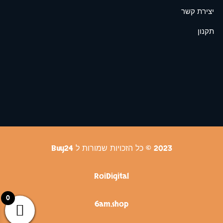
יצירת קשר
תקנון
2023 © כל הזכויות שמורות ל Buy24
RoiDigital
0
6am.shop