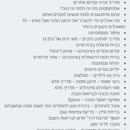
מדריך בניה וקידום אתרים
אסטקסנטין מה זה ולמה זה טוב?
מהם אדפטוגנים ולמה אנשים לוקחים אותם
מה אוכלים כדי להגביר את הרצון המיני אצל נשים – 10
המאכלים הטובים ביותר
איפור וקוסמטיקה
מדריך לאימוץ כלבים – סוגי זנים של כלבים
בניית פרגולה בבית פרטי
קידום אתרים באינטרנט – שיווק דיגיטלי
בניית חנות וירטואלית באינטרנט – אתר וורדפרס
יהדות וצמחונות
ילדים בגדים ותיוגים
בית עץ לילדים – המלצות
ניקוי ספות – תיקון ספות – מדריך מלא
סוגי ויטמינים ומינרלים – מדריך מלא
תזונה נכונה לבריאות טובה
אפיקור תוסף תזונה – Epicor
אוכל לחתולים – בחירת מזון לחתולים יותר פשוט ממה שחשבתם
בריחת סידן – בדיקת צפיפות עצם
תוסף "פריצת דרך" חדש לבריאות העצם
מעבר לדיור מוגן