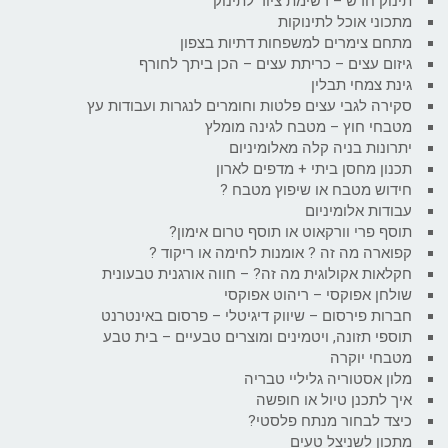
תינוק חדש – רשימת ציוד לתינוק
מתכוני אוכל לתינוקות
מתחם צימרים למשפחות דתיות בצפון
גיזום עצים – כריתת עצים – הכן ביתך לחורף
גינת צמחי תבלין
סקירה לגבי עצים פלטות וחומרים לנגרות ועבודות עץ
מטבחי חוץ – מטבח לגינה מומלץ
יתרונות בניה קלה מאלומיניום
תכנון מחסן ביתי + מדפים לארון
חידוש מטבח או שיפוץ מטבח ?
עבודות אלומיניום
תוסף פרי וורקאוט או תוסף טרום אימון?
קפוארה מה זה ? אומנות לחימה או ריקוד ?
חקלאות אקולוגית מה זה? – חווה אורגנית טבעונית
שולחן אפוקסי – ריהוט אפוקסי
חברות פירסום – שיווק דיגיטלי – פרסום באינטרנט
תוספי תזונה, ויטמינים ומוצרים טבעיים – בית טבע
מטבחי יוקרה
מלון אסטוריה גליליי טבריה
איך לתכנן טיול או חופשה
כיצד לבחור מנתח פלסטי?
מתכון לשניצל טעים