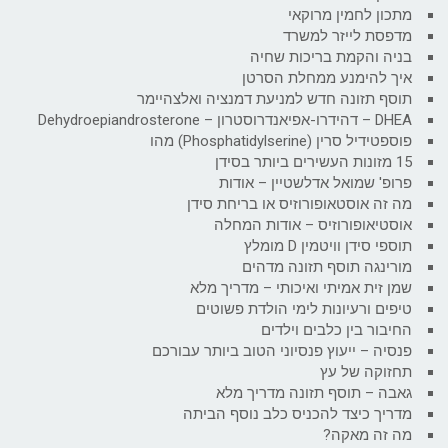
מתכון לחמין מרוקאי
מדפסת לייזר למשרד
בניה והקמת בריכות שחיה
איך להימנע ממחלת הסרטן
תוסף תזונה חדש למניעת דמנציה ואלצהיימר
DHEA – דהידרו-אפיאנדרוסטרון – Dehydroepiandrosterone
פוספטידיל סרין (Phosphatidylserine) מהו
15 מזונות העשירים ביותר בסידן
פרופ' שמואל אדלשטיין – אודות
מה זה אוסטאופורוזיס או בריחת סידן
אוסטיאופורוזיס – אודות המחלה
תוספי סידן וויטמין D מומלץ
מורינגה תוסף תזונה מדהים
שמן זית אמיתי ואיכותי – מדריך מלא
טיפים ורעיונות לימי הולדת פשוטים
החיבור בין כלבים וילדים
פנסיה – ייעוץ פנסיוני הטוב ביותר עבורכם
תחזוקה של עץ
גאבה – תוסף תזונה מדריך מלא
מדריך כיצד להכניס כלב נוסף הביתה
מה זה מאקה?