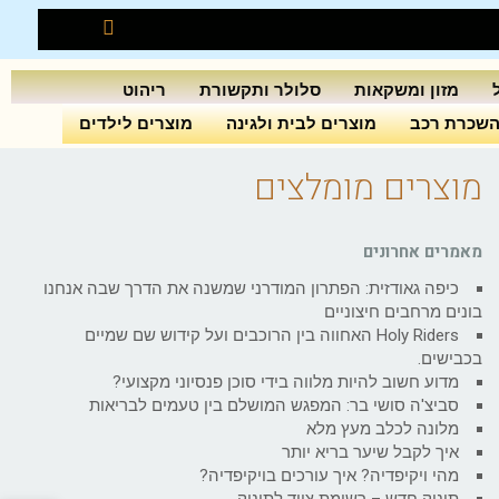
מזון ומשקאות
סלולר ותקשורת
ריהוט
שכרת רכב
מוצרים לבית ולגינה
מוצרים לילדים
מוצרים מומלצים
מאמרים אחרונים
כיפה גאודזית: הפתרון המודרני שמשנה את הדרך שבה אנחנו
בונים מרחבים חיצוניים
Holy Riders האחווה בין הרוכבים ועל קידוש שם שמיים
בכבישים.
מדוע חשוב להיות מלווה בידי סוכן פנסיוני מקצועי?
סביצ'ה סושי בר: המפגש המושלם בין טעמים לבריאות
מלונה לכלב מעץ מלא
איך לקבל שיער בריא יותר
מהי ויקיפדיה? איך עורכים בויקיפדיה?
תינוק חדש – רשימת ציוד לתינוק