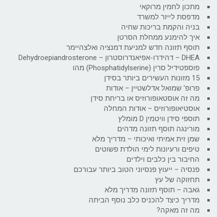
מתכון לחמין מרוקאי
מדפסת לייזר למשרד
בניה והקמת בריכות שחיה
איך להימנע ממחלת הסרטן
תוסף תזונה חדש למניעת דמנציה ואלצהיימר
DHEA – דהידרו-אפיאנדרוסטרון – Dehydroepiandrosterone
פוספטידיל סרין (Phosphatidylserine) מהו
15 מזונות העשירים ביותר בסידן
פרופ' שמואל אדלשטיין – אודות
מה זה אוסטאופורוזיס או בריחת סידן
אוסטיאופורוזיס – אודות המחלה
תוספי סידן וויטמין D מומלץ
מורינגה תוסף תזונה מדהים
שמן זית אמיתי ואיכותי – מדריך מלא
טיפים ורעיונות לימי הולדת פשוטים
החיבור בין כלבים וילדים
פנסיה – ייעוץ פנסיוני הטוב ביותר עבורכם
תחזוקה של עץ
גאבה – תוסף תזונה מדריך מלא
מדריך כיצד להכניס כלב נוסף הביתה
מה זה מאקה?