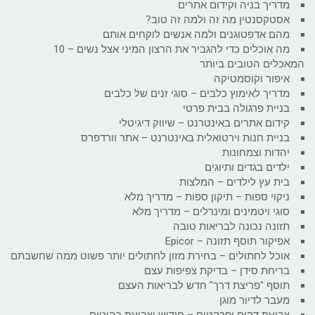
מדריך בניה וקידום אתרים
אסטקסנטין מה זה ולמה זה טוב?
מהם אדפטוגנים ולמה אנשים לוקחים אותם
מה אוכלים כדי להגביר את הרצון המיני אצל נשים – 10
המאכלים הטובים ביותר
איפור וקוסמטיקה
מדריך לאימוץ כלבים – סוגי זנים של כלבים
בניית פרגולה בבית פרטי
קידום אתרים באינטרנט – שיווק דיגיטלי
בניית חנות וירטואלית באינטרנט – אתר וורדפרס
יהדות וצמחונות
ילדים בגדים ותיוגים
בית עץ לילדים – המלצות
ניקוי ספות – תיקון ספות – מדריך מלא
סוגי ויטמינים ומינרלים – מדריך מלא
תזונה נכונה לבריאות טובה
אפיקור תוסף תזונה – Epicor
אוכל לחתולים – בחירת מזון לחתולים יותר פשוט ממה שחשבתם
בריחת סידן – בדיקת צפיפות עצם
תוסף "פריצת דרך" חדש לבריאות העצם
מעבר לדיור מוגן
צביעת דקים ופרקטים – חידוש וצביעת רהיטים