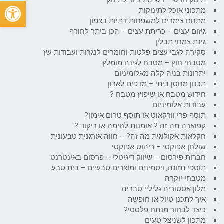
פתח
מתכוני אוכל לתינוקות
מתחם צימרים למשפחות דתיות בצפון
גיזום עצים – כריתת עצים – הכן ביתך לחורף
גינת צמחי תבלין
סקירה לגבי עצים פלטות וחומרים לנגרות ועבודות עץ
מטבחי חוץ – מטבח לגינה מומלץ
יתרונות בניה קלה מאלומיניום
תכנון מחסן ביתי + מדפים לארון
חידוש מטבח או שיפוץ מטבח ?
עבודות אלומיניום
תוסף פרי וורקאוט או תוסף טרום אימון?
קפוארה מה זה ? אומנות לחימה או ריקוד ?
חקלאות אקולוגית מה זה? – חווה אורגנית טבעונית
שולחן אפוקסי – ריהוט אפוקסי
חברות פירסום – שיווק דיגיטלי – פרסום באינטרנט
תוספי תזונה, ויטמינים ומוצרים טבעיים – בית טבע
מטבחי יוקרה
מלון אסטוריה גליליי טבריה
איך לתכנן טיול או חופשה
כיצד לבחור מנתח פלסטי?
מתכון לשניצל טעים