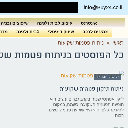
info@Buy24.co.il
אינטרנט
עיצוב לבית ולגינה
שיפוצים ובניה
צמיגים לרכב
שיווק דיגיטלי
לבית ולגינה
מדרי
ראשי
»
ניתוח פטמות שקועות
כל הפוסטים ב
ניתוח פטמות שק
אסתטיקה ובריאות
ניתוח תיקון פטמות שקועות
ליקוי אסתטי שכיח בקרב גברים ונשים הוא
תופעת הפטמה השקועה. כשמה, במקום
להזדקר כלפי חוץ היא שוקעת פנימה. נשים
רבות
קרא עוד ←