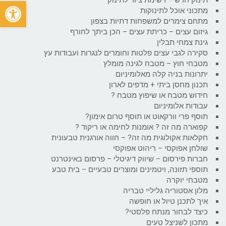
פתח
מתכוני אוכל לתינוקות
מתחם צימרים למשפחות דתיות בצפון
גיזום עצים – כריתת עצים – הכן ביתך לחורף
גינת צמחי תבלין
סקירה לגבי עצים פלטות וחומרים לנגרות ועבודות עץ
מטבחי חוץ – מטבח לגינה מומלץ
יתרונות בניה קלה מאלומיניום
תכנון מחסן ביתי + מדפים לארון
חידוש מטבח או שיפוץ מטבח ?
עבודות אלומיניום
תוסף פרי וורקאוט או תוסף טרום אימון?
קפוארה מה זה ? אומנות לחימה או ריקוד ?
חקלאות אקולוגית מה זה? – חווה אורגנית טבעונית
שולחן אפוקסי – ריהוט אפוקסי
חברות פירסום – שיווק דיגיטלי – פרסום באינטרנט
תוספי תזונה, ויטמינים ומוצרים טבעיים – בית טבע
מטבחי יוקרה
מלון אסטוריה גליליי טבריה
איך לתכנן טיול או חופשה
כיצד לבחור מנתח פלסטי?
מתכון לשניצל טעים