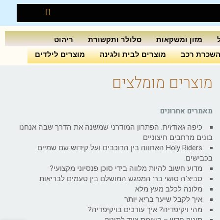
מזון ומשקאות
סלולר ותקשורת
ריהוט
שכרת רכב
מוצרים לבית ולגינה
מוצרים לילדים
מוצרים מומלצים
מאמרים אחרונים
כיפה גאודזית: הפתרון המודרני שמשנה את הדרך שבה אנחנו
בונים מרחבים חיצוניים
Holy Riders האחווה בין הרוכבים ועל קידוש שם שמיים
בכבישים.
מדוע חשוב להיות מלווה בידי סוכן פנסיוני מקצועי?
סביצ'ה סושי בר: המפגש המושלם בין טעמים לבריאות
מלונה לכלב מעץ מלא
איך לקבל שיער בריא יותר
מהי ויקיפדיה? איך עורכים בויקיפדיה?
תינוק חדש – רשימת ציוד לתינוק