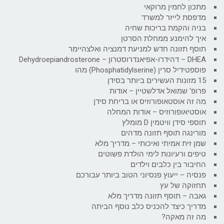
מתכון לחמין מרוקאי
מדפסת לייזר למשרד
בניה והקמת בריכות שחיה
איך להימנע ממחלת הסרטן
תוסף תזונה חדש למניעת דמנציה ואלצהיימר
DHEA – דהידרו-אפיאנדרוסטרון – Dehydroepiandrosterone
פוספטידיל סרין (Phosphatidylserine) מהו
15 מזונות העשירים ביותר בסידן
פרופ' שמואל אדלשטיין – אודות
מה זה אוסטאופורוזיס או בריחת סידן
אוסטיאופורוזיס – אודות המחלה
תוספי סידן וויטמין D מומלץ
מורינגה תוסף תזונה מדהים
שמן זית אמיתי ואיכותי – מדריך מלא
טיפים ורעיונות לימי הולדת פשוטים
החיבור בין כלבים וילדים
פנסיה – ייעוץ פנסיוני הטוב ביותר עבורכם
תחזוקה של עץ
גאבה – תוסף תזונה מדריך מלא
מדריך כיצד להכניס כלב נוסף הביתה
מה זה מאקה?