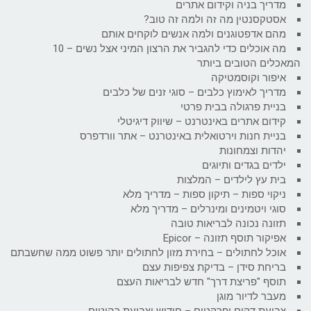
מדריך בניה וקידום אתרים
אסטקסנטין מה זה ולמה זה טוב?
מהם אדפטוגנים ולמה אנשים לוקחים אותם
מה אוכלים כדי להגביר את הרצון המיני אצל נשים – 10
המאכלים הטובים ביותר
איפור וקוסמטיקה
מדריך לאימוץ כלבים – סוגי זנים של כלבים
בניית פרגולה בבית פרטי
קידום אתרים באינטרנט – שיווק דיגיטלי
בניית חנות וירטואלית באינטרנט – אתר וורדפרס
יהדות וצמחונות
ילדים בגדים ותיוגים
בית עץ לילדים – המלצות
ניקוי ספות – תיקון ספות – מדריך מלא
סוגי ויטמינים ומינרלים – מדריך מלא
תזונה נכונה לבריאות טובה
אפיקור תוסף תזונה – Epicor
אוכל לחתולים – בחירת מזון לחתולים יותר פשוט ממה שחשבתם
בריחת סידן – בדיקת צפיפות עצם
תוסף "פריצת דרך" חדש לבריאות העצם
מעבר לדיור מוגן
צביעת דקים ופרקטים – חידוש וצביעת רהיטים