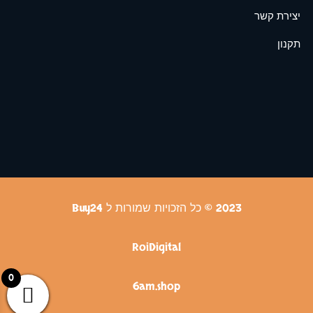
יצירת קשר
תקנון
2023 © כל הזכויות שמורות ל Buy24
RoiDigital
0
6am.shop