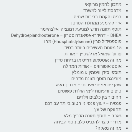
מתכון לחמין מרוקאי
מדפסת לייזר למשרד
בניה והקמת בריכות שחיה
איך להימנע ממחלת הסרטן
תוסף תזונה חדש למניעת דמנציה ואלצהיימר
DHEA – דהידרו-אפיאנדרוסטרון – Dehydroepiandrosterone
פוספטידיל סרין (Phosphatidylserine) מהו
15 מזונות העשירים ביותר בסידן
פרופ' שמואל אדלשטיין – אודות
מה זה אוסטאופורוזיס או בריחת סידן
אוסטיאופורוזיס – אודות המחלה
תוספי סידן וויטמין D מומלץ
מורינגה תוסף תזונה מדהים
שמן זית אמיתי ואיכותי – מדריך מלא
טיפים ורעיונות לימי הולדת פשוטים
החיבור בין כלבים וילדים
פנסיה – ייעוץ פנסיוני הטוב ביותר עבורכם
תחזוקה של עץ
גאבה – תוסף תזונה מדריך מלא
מדריך כיצד להכניס כלב נוסף הביתה
מה זה מאקה?