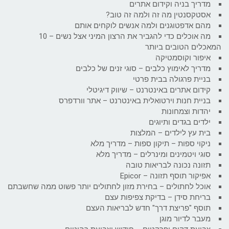
מדריך בניה וקידום אתרים
אסטקסנטין מה זה ולמה זה טוב?
מהם אדפטוגנים ולמה אנשים לוקחים אותם
מה אוכלים כדי להגביר את הרצון המיני אצל נשים – 10
המאכלים הטובים ביותר
איפור וקוסמטיקה
מדריך לאימוץ כלבים – סוגי זנים של כלבים
בניית פרגולה בבית פרטי
קידום אתרים באינטרנט – שיווק דיגיטלי
בניית חנות וירטואלית באינטרנט – אתר וורדפרס
יהדות וצמחונות
ילדים בגדים ותיוגים
בית עץ לילדים – המלצות
ניקוי ספות – תיקון ספות – מדריך מלא
סוגי ויטמינים ומינרלים – מדריך מלא
תזונה נכונה לבריאות טובה
אפיקור תוסף תזונה – Epicor
אוכל לחתולים – בחירת מזון לחתולים יותר פשוט ממה שחשבתם
בריחת סידן – בדיקת צפיפות עצם
תוסף "פריצת דרך" חדש לבריאות העצם
מעבר לדיור מוגן