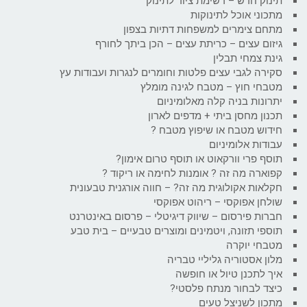
תינוק חדש – רשימת ציוד לתינוק
מתכוני אוכל לתינוקות
מתחם צימרים למשפחות דתיות בצפון
גיזום עצים – כריתת עצים – הכן ביתך לחורף
גינת צמחי תבלין
סקירה לגבי עצים פלטות וחומרים לנגרות ועבודות עץ
מטבחי חוץ – מטבח לגינה מומלץ
יתרונות בניה קלה מאלומיניום
תכנון מחסן ביתי + מדפים לארון
חידוש מטבח או שיפוץ מטבח ?
עבודות אלומיניום
תוסף פרי וורקאוט או תוסף טרום אימון?
קפוארה מה זה ? אומנות לחימה או ריקוד ?
חקלאות אקולוגית מה זה? – חווה אורגנית טבעונית
שולחן אפוקסי – ריהוט אפוקסי
חברות פירסום – שיווק דיגיטלי – פרסום באינטרנט
תוספי תזונה, ויטמינים ומוצרים טבעיים – בית טבע
מטבחי יוקרה
מלון אסטוריה גליליי טבריה
איך לתכנן טיול או חופשה
כיצד לבחור מנתח פלסטי?
מתכון לשניצל טעים