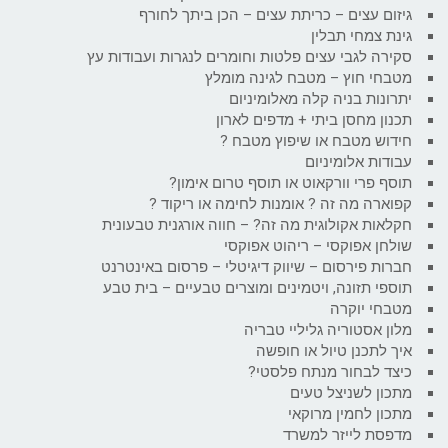
גיזום עצים – כריתת עצים – הכן ביתך לחורף
גינת צמחי תבלין
סקירה לגבי עצים פלטות וחומרים לנגרות ועבודות עץ
מטבחי חוץ – מטבח לגינה מומלץ
יתרונות בניה קלה מאלומיניום
תכנון מחסן ביתי + מדפים לארון
חידוש מטבח או שיפוץ מטבח ?
עבודות אלומיניום
תוסף פרי וורקאוט או תוסף טרום אימון?
קפוארה מה זה ? אומנות לחימה או ריקוד ?
חקלאות אקולוגית מה זה? – חווה אורגנית טבעונית
שולחן אפוקסי – ריהוט אפוקסי
חברות פירסום – שיווק דיגיטלי – פרסום באינטרנט
תוספי תזונה, ויטמינים ומוצרים טבעיים – בית טבע
מטבחי יוקרה
מלון אסטוריה גליליי טבריה
איך לתכנן טיול או חופשה
כיצד לבחור מנתח פלסטי?
מתכון לשניצל טעים
מתכון לחמין מרוקאי
מדפסת לייזר למשרד