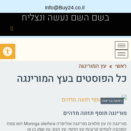
info@Buy24.co.il
בשם השם נעשה ונצליח
פתח
ראשי
»
עץ המורינגה
כל הפוסטים ב
עץ המורינגה
רפואה ובריאות
מורינגה תוסף תזונה מדהים
מורינגה זה עץ פלאים מורינגה אוליפרה Moringa oleifera הוא צמח
המכונה לעתים קרובות עץ התוף, עץ הנס, עץ שמן בן או