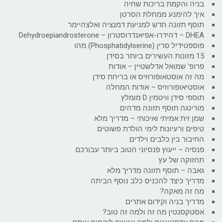
בניה והקמת בריכות שחיה
איך להימנע ממחלת הסרטן
תוסף תזונה חדש למניעת דמנציה ואלצהיימר
DHEA – דהידרו-אפיאנדרוסטרון – Dehydroepiandrosterone
פוספטידיל סרין (Phosphatidylserine) מהו
15 מזונות העשירים ביותר בסידן
פרופ' שמואל אדלשטיין – אודות
מה זה אוסטאופורוזיס או בריחת סידן
אוסטיאופורוזיס – אודות המחלה
תוספי סידן וויטמין D מומלץ
מורינגה תוסף תזונה מדהים
שמן זית אמיתי ואיכותי – מדריך מלא
טיפים ורעיונות לימי הולדת פשוטים
החיבור בין כלבים וילדים
פנסיה – ייעוץ פנסיוני הטוב ביותר עבורכם
תחזוקה של עץ
גאבה – תוסף תזונה מדריך מלא
מדריך כיצד להכניס כלב נוסף הביתה
מה זה מאקה?
מדריך בניה וקידום אתרים
אסטקסנטין מה זה ולמה זה טוב?