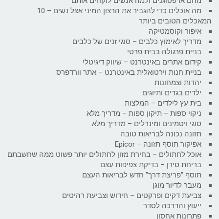
מהם אדפטוגנים ולמה אנשים לוקחים אותם
מה אוכלים כדי להגביר את הרצון המיני אצל נשים – 10
המאכלים הטובים ביותר
איפור וקוסמטיקה
מדריך לאימוץ כלבים – סוגי זנים של כלבים
בניית פרגולה בבית פרטי
קידום אתרים באינטרנט – שיווק דיגיטלי
בניית חנות וירטואלית באינטרנט – אתר וורדפרס
יהדות וצמחונות
ילדים בגדים ותיוגים
בית עץ לילדים – המלצות
ניקוי ספות – תיקון ספות – מדריך מלא
סוגי ויטמינים ומינרלים – מדריך מלא
תזונה נכונה לבריאות טובה
אפיקור תוסף תזונה – Epicor
אוכל לחתולים – בחירת מזון לחתולים יותר פשוט ממה שחשבתם
בריחת סידן – בדיקת צפיפות עצם
תוסף "פריצת דרך" חדש לבריאות העצם
מעבר לדיור מוגן
צביעת דקים ופרקטים – חידוש וצביעת רהיטים
ייעוץ והדרכה לסדר
פתרונות אחסון