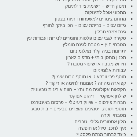
תינוק חדש – רשימת ציוד לתינוק
מתכוני אוכל לתינוקות
מתחם צימרים למשפחות דתיות בצפון
גיזום עצים – כריתת עצים – הכן ביתך לחורף
גינת צמחי תבלין
סקירה לגבי עצים פלטות וחומרים לנגרות ועבודות עץ
מטבחי חוץ – מטבח לגינה מומלץ
יתרונות בניה קלה מאלומיניום
תכנון מחסן ביתי + מדפים לארון
חידוש מטבח או שיפוץ מטבח ?
עבודות אלומיניום
תוסף פרי וורקאוט או תוסף טרום אימון?
קפוארה מה זה ? אומנות לחימה או ריקוד ?
חקלאות אקולוגית מה זה? – חווה אורגנית טבעונית
שולחן אפוקסי – ריהוט אפוקסי
חברות פירסום – שיווק דיגיטלי – פרסום באינטרנט
תוספי תזונה, ויטמינים ומוצרים טבעיים – בית טבע
מטבחי יוקרה
מלון אסטוריה גליליי טבריה
איך לתכנן טיול או חופשה
כיצד לבחור מנתח פלסטי?