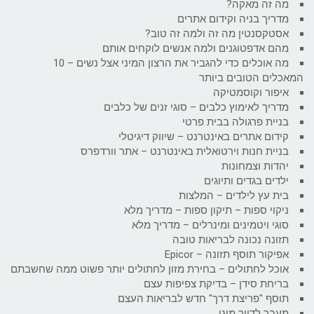
מה זה מאקה?
מדריך בניה וקידום אתרים
אסטקסנטין מה זה ולמה זה טוב?
מהם אדפטוגנים ולמה אנשים לוקחים אותם
מה אוכלים כדי להגביר את הרצון המיני אצל נשים – 10
המאכלים הטובים ביותר
איפור וקוסמטיקה
מדריך לאימוץ כלבים – סוגי זנים של כלבים
בניית פרגולה בבית פרטי
קידום אתרים באינטרנט – שיווק דיגיטלי
בניית חנות וירטואלית באינטרנט – אתר וורדפרס
יהדות וצמחונות
ילדים בגדים ותיוגים
בית עץ לילדים – המלצות
ניקוי ספות – תיקון ספות – מדריך מלא
סוגי ויטמינים ומינרלים – מדריך מלא
תזונה נכונה לבריאות טובה
אפיקור תוסף תזונה – Epicor
אוכל לחתולים – בחירת מזון לחתולים יותר פשוט ממה שחשבתם
בריחת סידן – בדיקת צפיפות עצם
תוסף "פריצת דרך" חדש לבריאות העצם
מעבר לדיור מוגן