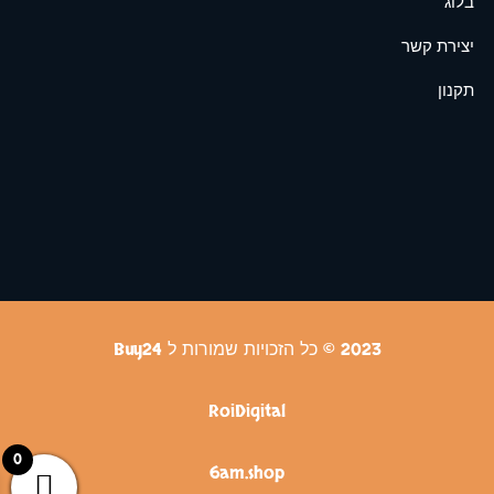
בלוג
יצירת קשר
תקנון
2023 © כל הזכויות שמורות ל Buy24
RoiDigital
0
6am.shop