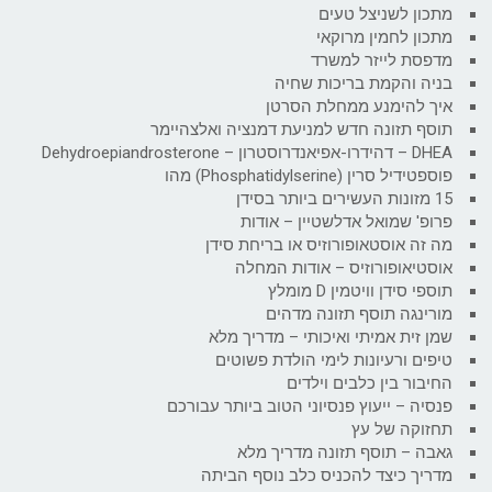
מתכון לשניצל טעים
מתכון לחמין מרוקאי
מדפסת לייזר למשרד
בניה והקמת בריכות שחיה
איך להימנע ממחלת הסרטן
תוסף תזונה חדש למניעת דמנציה ואלצהיימר
DHEA – דהידרו-אפיאנדרוסטרון – Dehydroepiandrosterone
פוספטידיל סרין (Phosphatidylserine) מהו
15 מזונות העשירים ביותר בסידן
פרופ' שמואל אדלשטיין – אודות
מה זה אוסטאופורוזיס או בריחת סידן
אוסטיאופורוזיס – אודות המחלה
תוספי סידן וויטמין D מומלץ
מורינגה תוסף תזונה מדהים
שמן זית אמיתי ואיכותי – מדריך מלא
טיפים ורעיונות לימי הולדת פשוטים
החיבור בין כלבים וילדים
פנסיה – ייעוץ פנסיוני הטוב ביותר עבורכם
תחזוקה של עץ
גאבה – תוסף תזונה מדריך מלא
מדריך כיצד להכניס כלב נוסף הביתה