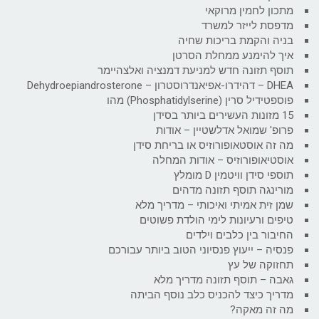
מתכון לחמין מרוקאי
מדפסת לייזר למשרד
בניה והקמת בריכות שחיה
איך להימנע ממחלת הסרטן
תוסף תזונה חדש למניעת דמנציה ואלצהיימר
DHEA – דהידרו-אפיאנדרוסטרון – Dehydroepiandrosterone
פוספטידיל סרין (Phosphatidylserine) מהו
15 מזונות העשירים ביותר בסידן
פרופ' שמואל אדלשטיין – אודות
מה זה אוסטאופורוזיס או בריחת סידן
אוסטיאופורוזיס – אודות המחלה
תוספי סידן וויטמין D מומלץ
מורינגה תוסף תזונה מדהים
שמן זית אמיתי ואיכותי – מדריך מלא
טיפים ורעיונות לימי הולדת פשוטים
החיבור בין כלבים וילדים
פנסיה – ייעוץ פנסיוני הטוב ביותר עבורכם
תחזוקה של עץ
גאבה – תוסף תזונה מדריך מלא
מדריך כיצד להכניס כלב נוסף הביתה
מה זה מאקה?