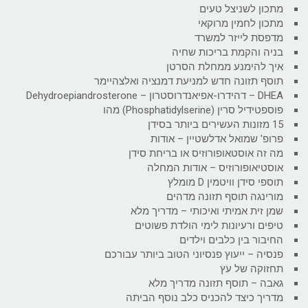
מתכון לשניצל טעים
מתכון לחמין מרוקאי
מדפסת לייזר למשרד
בניה והקמת בריכות שחיה
איך להימנע ממחלת הסרטן
תוסף תזונה חדש למניעת דמנציה ואלצהיימר
DHEA – דהידרו-אפיאנדרוסטרון – Dehydroepiandrosterone
פוספטידיל סרין (Phosphatidylserine) מהו
15 מזונות העשירים ביותר בסידן
פרופ' שמואל אדלשטיין – אודות
מה זה אוסטאופורוזיס או בריחת סידן
אוסטיאופורוזיס – אודות המחלה
תוספי סידן וויטמין D מומלץ
מורינגה תוסף תזונה מדהים
שמן זית אמיתי ואיכותי – מדריך מלא
טיפים ורעיונות לימי הולדת פשוטים
החיבור בין כלבים וילדים
פנסיה – ייעוץ פנסיוני הטוב ביותר עבורכם
תחזוקה של עץ
גאבה – תוסף תזונה מדריך מלא
מדריך כיצד להכניס כלב נוסף הביתה