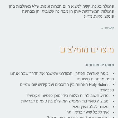
פרגולה בגינה, קשה למצוא היום חצרות וגינות, שלא משולבות בהן
פרגולות, המשדרגות אותן הן מבחינה עיצובית והן מבחינה
פונקציונליות. מדוע
קרא עוד ←
מוצרים מומלצים
מאמרים אחרונים
כיפה גאודזית: הפתרון המודרני שמשנה את הדרך שבה אנחנו
בונים מרחבים חיצוניים
Holy Riders האחווה בין הרוכבים ועל קידוש שם שמיים
בכבישים.
מדוע חשוב להיות מלווה בידי סוכן פנסיוני מקצועי?
סביצ'ה סושי בר: המפגש המושלם בין טעמים לבריאות
מלונה לכלב מעץ מלא
איך לקבל שיער בריא יותר
מהי ויקיפדיה? איך עורכים בויקיפדיה?