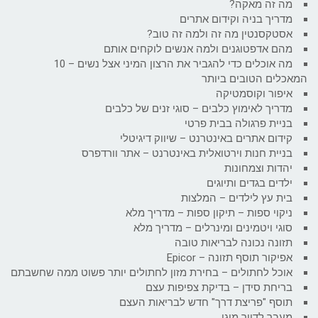
מה זה מאקה?
מדריך בניה וקידום אתרים
אסטקסנטין מה זה ולמה זה טוב?
מהם אדפטוגנים ולמה אנשים לוקחים אותם
מה אוכלים כדי להגביר את הרצון המיני אצל נשים – 10
המאכלים הטובים ביותר
איפור וקוסמטיקה
מדריך לאימוץ כלבים – סוגי זנים של כלבים
בניית פרגולה בבית פרטי
קידום אתרים באינטרנט – שיווק דיגיטלי
בניית חנות וירטואלית באינטרנט – אתר וורדפרס
יהדות וצמחונות
ילדים בגדים ותיוגים
בית עץ לילדים – המלצות
ניקוי ספות – תיקון ספות – מדריך מלא
סוגי ויטמינים ומינרלים – מדריך מלא
תזונה נכונה לבריאות טובה
אפיקור תוסף תזונה – Epicor
אוכל לחתולים – בחירת מזון לחתולים יותר פשוט ממה שחשבתם
בריחת סידן – בדיקת צפיפות עצם
תוסף "פריצת דרך" חדש לבריאות העצם
מעבר לדיור מוגן