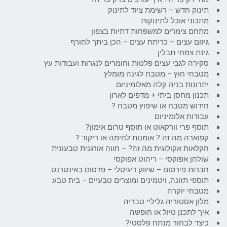
תינוק חדש – רשימת ציוד לתינוק
מתכוני אוכל לתינוקות
מתחם צימרים למשפחות דתיות בצפון
גיזום עצים – כריתת עצים – הכן ביתך לחורף
גינת צמחי תבלין
סקירה לגבי עצים פלטות וחומרים לנגרות ועבודות עץ
מטבחי חוץ – מטבח לגינה מומלץ
יתרונות בניה קלה מאלומיניום
תכנון מחסן ביתי + מדפים לארון
חידוש מטבח או שיפוץ מטבח ?
עבודות אלומיניום
תוסף פרי וורקאוט או תוסף טרום אימון?
קפוארה מה זה ? אומנות לחימה או ריקוד ?
חקלאות אקולוגית מה זה? – חווה אורגנית טבעונית
שולחן אפוקסי – ריהוט אפוקסי
חברות פירסום – שיווק דיגיטלי – פרסום באינטרנט
תוספי תזונה, ויטמינים ומוצרים טבעיים – בית טבע
מטבחי יוקרה
מלון אסטוריה גליליי טבריה
איך לתכנן טיול או חופשה
כיצד לבחור מנתח פלסטי?