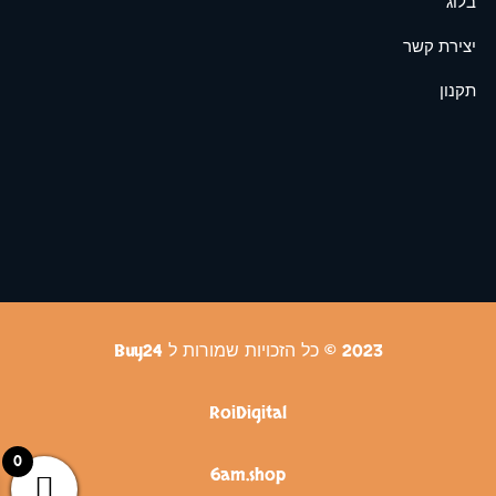
בלוג
יצירת קשר
תקנון
2023 © כל הזכויות שמורות ל Buy24
RoiDigital
0
6am.shop