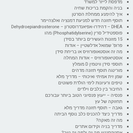
מדפסת לייזר למשרד
בניה והקמת בריכות שחיה
איך להימנע ממחלת הסרטן
תוסף תזונה חדש למניעת דמנציה ואלצהיימר
DHEA – דהידרו-אפיאנדרוסטרון – Dehydroepiandrosterone
פוספטידיל סרין (Phosphatidylserine) מהו
15 מזונות העשירים ביותר בסידן
פרופ' שמואל אדלשטיין – אודות
מה זה אוסטאופורוזיס או בריחת סידן
אוסטיאופורוזיס – אודות המחלה
תוספי סידן וויטמין D מומלץ
מורינגה תוסף תזונה מדהים
שמן זית אמיתי ואיכותי – מדריך מלא
טיפים ורעיונות לימי הולדת פשוטים
החיבור בין כלבים וילדים
פנסיה – ייעוץ פנסיוני הטוב ביותר עבורכם
תחזוקה של עץ
גאבה – תוסף תזונה מדריך מלא
מדריך כיצד להכניס כלב נוסף הביתה
מה זה מאקה?
מדריך בניה וקידום אתרים
אסטקסנטין מה זה ולמה זה טוב?