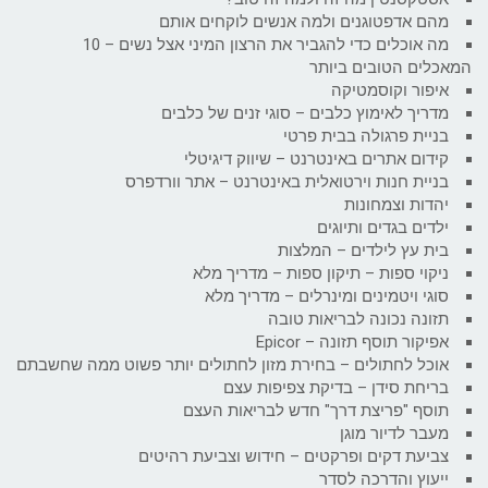
מהם אדפטוגנים ולמה אנשים לוקחים אותם
מה אוכלים כדי להגביר את הרצון המיני אצל נשים – 10
המאכלים הטובים ביותר
איפור וקוסמטיקה
מדריך לאימוץ כלבים – סוגי זנים של כלבים
בניית פרגולה בבית פרטי
קידום אתרים באינטרנט – שיווק דיגיטלי
בניית חנות וירטואלית באינטרנט – אתר וורדפרס
יהדות וצמחונות
ילדים בגדים ותיוגים
בית עץ לילדים – המלצות
ניקוי ספות – תיקון ספות – מדריך מלא
סוגי ויטמינים ומינרלים – מדריך מלא
תזונה נכונה לבריאות טובה
אפיקור תוסף תזונה – Epicor
אוכל לחתולים – בחירת מזון לחתולים יותר פשוט ממה שחשבתם
בריחת סידן – בדיקת צפיפות עצם
תוסף "פריצת דרך" חדש לבריאות העצם
מעבר לדיור מוגן
צביעת דקים ופרקטים – חידוש וצביעת רהיטים
ייעוץ והדרכה לסדר