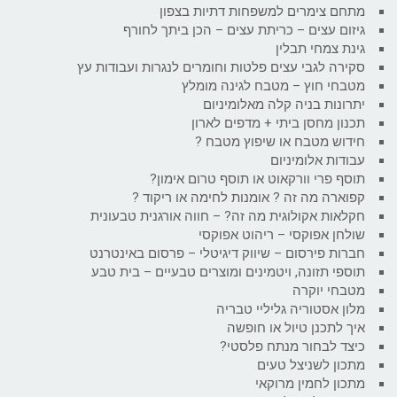
מתחם צימרים למשפחות דתיות בצפון
גיזום עצים – כריתת עצים – הכן ביתך לחורף
גינת צמחי תבלין
סקירה לגבי עצים פלטות וחומרים לנגרות ועבודות עץ
מטבחי חוץ – מטבח לגינה מומלץ
יתרונות בניה קלה מאלומיניום
תכנון מחסן ביתי + מדפים לארון
חידוש מטבח או שיפוץ מטבח ?
עבודות אלומיניום
תוסף פרי וורקאוט או תוסף טרום אימון?
קפוארה מה זה ? אומנות לחימה או ריקוד ?
חקלאות אקולוגית מה זה? – חווה אורגנית טבעונית
שולחן אפוקסי – ריהוט אפוקסי
חברות פירסום – שיווק דיגיטלי – פרסום באינטרנט
תוספי תזונה, ויטמינים ומוצרים טבעיים – בית טבע
מטבחי יוקרה
מלון אסטוריה גליליי טבריה
איך לתכנן טיול או חופשה
כיצד לבחור מנתח פלסטי?
מתכון לשניצל טעים
מתכון לחמין מרוקאי