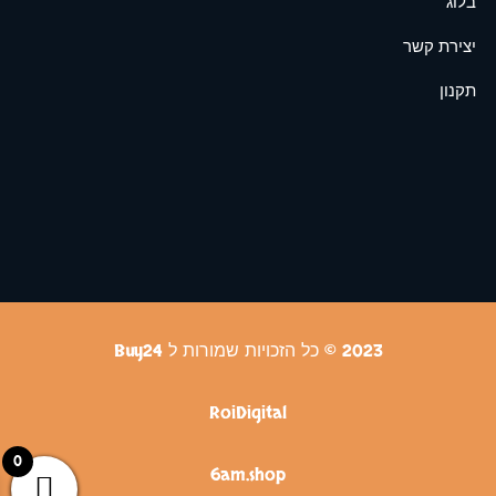
בלוג
יצירת קשר
תקנון
2023 © כל הזכויות שמורות ל Buy24
RoiDigital
0
6am.shop