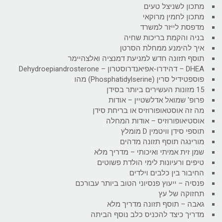
מתכון לשניצל טעים
מתכון לחמין מרוקאי
מדפסת לייזר למשרד
בניה והקמת בריכות שחיה
איך להימנע ממחלת הסרטן
תוסף תזונה חדש למניעת דמנציה ואלצהיימר
DHEA – דהידרו-אפיאנדרוסטרון – Dehydroepiandrosterone
פוספטידיל סרין (Phosphatidylserine) מהו
15 מזונות העשירים ביותר בסידן
פרופ' שמואל אדלשטיין – אודות
מה זה אוסטאופורוזיס או בריחת סידן
אוסטיאופורוזיס – אודות המחלה
תוספי סידן וויטמין D מומלץ
מורינגה תוסף תזונה מדהים
שמן זית אמיתי ואיכותי – מדריך מלא
טיפים ורעיונות לימי הולדת פשוטים
החיבור בין כלבים וילדים
פנסיה – ייעוץ פנסיוני הטוב ביותר עבורכם
תחזוקה של עץ
גאבה – תוסף תזונה מדריך מלא
מדריך כיצד להכניס כלב נוסף הביתה