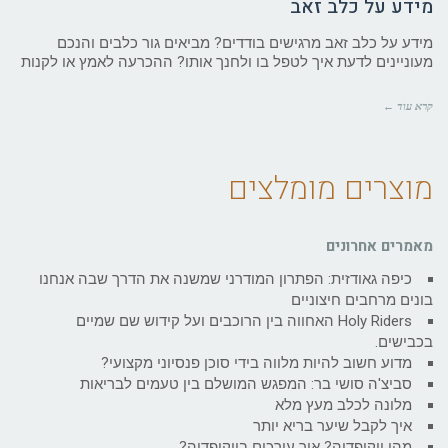
מידע על כלב זאב
מידע על כלב זאב מרגישים בודדים? מביאים גור כלבים והנכם
מעוניינים לדעת איך לטפל בו ולחנך אותו? ההכרעה לאמץ או לקנות
קרא עוד ←
מוצרים מומלצים
מאמרים אחרונים
כיפה גאודזית: הפתרון המודרני שמשנה את הדרך שבה אנחנו
בונים מרחבים חיצוניים
Holy Riders האחווה בין הרוכבים ועל קידוש שם שמיים
בכבישים.
מדוע חשוב להיות מלווה בידי סוכן פנסיוני מקצועי?
סביצ'ה סושי בר: המפגש המושלם בין טעמים לבריאות
מלונה לכלב מעץ מלא
איך לקבל שיער בריא יותר
מהי ויקיפדיה? איך עורכים בויקיפדיה?