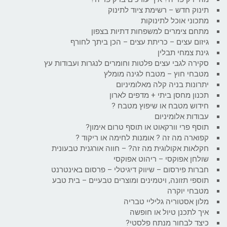
תינוק חדש – רשימת ציוד לתינוק
מתכוני אוכל לתינוקות
מתחם צימרים למשפחות דתיות בצפון
גיזום עצים – כריתת עצים – הכן ביתך לחורף
גינת צמחי תבלין
סקירה לגבי עצים פלטות וחומרים לנגרות ועבודות עץ
מטבחי חוץ – מטבח לגינה מומלץ
יתרונות בניה קלה מאלומיניום
תכנון מחסן ביתי + מדפים לארון
חידוש מטבח או שיפוץ מטבח ?
עבודות אלומיניום
תוסף פרי וורקאוט או תוסף טרום אימון?
קפוארה מה זה ? אומנות לחימה או ריקוד ?
חקלאות אקולוגית מה זה? – חווה אורגנית טבעונית
שולחן אפוקסי – ריהוט אפוקסי
חברות פירסום – שיווק דיגיטלי – פרסום באינטרנט
תוספי תזונה, ויטמינים ומוצרים טבעיים – בית טבע
מטבחי יוקרה
מלון אסטוריה גליליי טבריה
איך לתכנן טיול או חופשה
כיצד לבחור מנתח פלסטי?