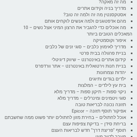
מה זה מאקה?
מדריך בניה וקידום אתרים
אסטקסנטין מה זה ולמה זה טוב?
מהם אדפטוגנים ולמה אנשים לוקחים אותם
מה אוכלים כדי להגביר את הרצון המיני אצל נשים – 10
המאכלים הטובים ביותר
איפור וקוסמטיקה
מדריך לאימוץ כלבים – סוגי זנים של כלבים
בניית פרגולה בבית פרטי
קידום אתרים באינטרנט – שיווק דיגיטלי
בניית חנות וירטואלית באינטרנט – אתר וורדפרס
יהדות וצמחונות
ילדים בגדים ותיוגים
בית עץ לילדים – המלצות
ניקוי ספות – תיקון ספות – מדריך מלא
סוגי ויטמינים ומינרלים – מדריך מלא
תזונה נכונה לבריאות טובה
אפיקור תוסף תזונה – Epicor
אוכל לחתולים – בחירת מזון לחתולים יותר פשוט ממה שחשבתם
בריחת סידן – בדיקת צפיפות עצם
תוסף "פריצת דרך" חדש לבריאות העצם
מעבר לדיור מוגן