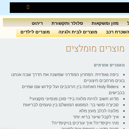
מזון ומשקאות
סלולר ותקשורת
ריהוט
שכרת רכב
מוצרים לבית ולגינה
מוצרים לילדים
מוצרים מומלצים
מאמרים אחרונים
כיפה גאודזית: הפתרון המודרני שמשנה את הדרך שבה אנחנו
בונים מרחבים חיצוניים
Holy Riders האחווה בין הרוכבים ועל קידוש שם שמיים
בכבישים.
מדוע חשוב להיות מלווה בידי סוכן פנסיוני מקצועי?
סביצ'ה סושי בר: המפגש המושלם בין טעמים לבריאות
מלונה לכלב מעץ מלא
איך לקבל שיער בריא יותר
מהי ויקיפדיה? איך עורכים בויקיפדיה?
תינוק חדש – רשימת ציוד לתינוק