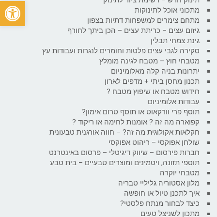
פתח
מתכוני אוכל לתינוקות
מתחם צימרים למשפחות דתיות בצפון
גיזום עצים – כריתת עצים – הכן ביתך לחורף
גינת צמחי תבלין
סקירה לגבי עצים פלטות וחומרים לנגרות ועבודות עץ
מטבחי חוץ – מטבח לגינה מומלץ
יתרונות בניה קלה מאלומיניום
תכנון מחסן ביתי + מדפים לארון
חידוש מטבח או שיפוץ מטבח ?
עבודות אלומיניום
תוסף פרי וורקאוט או תוסף טרום אימון?
קפוארה מה זה ? אומנות לחימה או ריקוד ?
חקלאות אקולוגית מה זה? – חווה אורגנית טבעונית
שולחן אפוקסי – ריהוט אפוקסי
חברות פירסום – שיווק דיגיטלי – פרסום באינטרנט
תוספי תזונה, ויטמינים ומוצרים טבעיים – בית טבע
מטבחי יוקרה
מלון אסטוריה גליליי טבריה
איך לתכנן טיול או חופשה
כיצד לבחור מנתח פלסטי?
מתכון לשניצל טעים