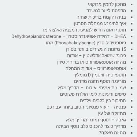
מתכון לחמין מרוקאי
מדפסת לייזר למשרד
בניה והקמת בריכות שחיה
איך להימנע ממחלת הסרטן
תוסף תזונה חדש למניעת דמנציה ואלצהיימר
DHEA – דהידרו-אפיאנדרוסטרון – Dehydroepiandrosterone
פוספטידיל סרין (Phosphatidylserine) מהו
15 מזונות העשירים ביותר בסידן
פרופ' שמואל אדלשטיין – אודות
מה זה אוסטאופורוזיס או בריחת סידן
אוסטיאופורוזיס – אודות המחלה
תוספי סידן וויטמין D מומלץ
מורינגה תוסף תזונה מדהים
שמן זית אמיתי ואיכותי – מדריך מלא
טיפים ורעיונות לימי הולדת פשוטים
החיבור בין כלבים וילדים
פנסיה – ייעוץ פנסיוני הטוב ביותר עבורכם
תחזוקה של עץ
גאבה – תוסף תזונה מדריך מלא
מדריך כיצד להכניס כלב נוסף הביתה
מה זה מאקה?