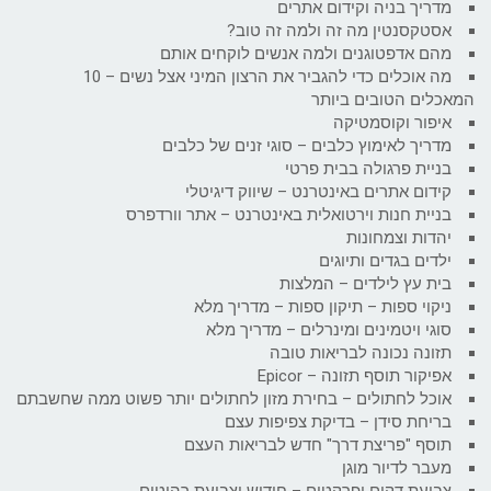
מדריך בניה וקידום אתרים
אסטקסנטין מה זה ולמה זה טוב?
מהם אדפטוגנים ולמה אנשים לוקחים אותם
מה אוכלים כדי להגביר את הרצון המיני אצל נשים – 10
המאכלים הטובים ביותר
איפור וקוסמטיקה
מדריך לאימוץ כלבים – סוגי זנים של כלבים
בניית פרגולה בבית פרטי
קידום אתרים באינטרנט – שיווק דיגיטלי
בניית חנות וירטואלית באינטרנט – אתר וורדפרס
יהדות וצמחונות
ילדים בגדים ותיוגים
בית עץ לילדים – המלצות
ניקוי ספות – תיקון ספות – מדריך מלא
סוגי ויטמינים ומינרלים – מדריך מלא
תזונה נכונה לבריאות טובה
אפיקור תוסף תזונה – Epicor
אוכל לחתולים – בחירת מזון לחתולים יותר פשוט ממה שחשבתם
בריחת סידן – בדיקת צפיפות עצם
תוסף "פריצת דרך" חדש לבריאות העצם
מעבר לדיור מוגן
צביעת דקים ופרקטים – חידוש וצביעת רהיטים