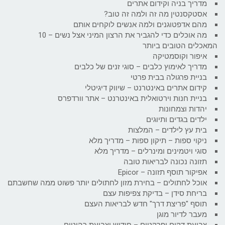
מדריך בניה וקידום אתרים
אסטקסנטין מה זה ולמה זה טוב?
מהם אדפטוגנים ולמה אנשים לוקחים אותם
מה אוכלים כדי להגביר את הרצון המיני אצל נשים – 10
המאכלים הטובים ביותר
איפור וקוסמטיקה
מדריך לאימוץ כלבים – סוגי זנים של כלבים
בניית פרגולה בבית פרטי
קידום אתרים באינטרנט – שיווק דיגיטלי
בניית חנות וירטואלית באינטרנט – אתר וורדפרס
יהדות וצמחונות
ילדים בגדים ותיוגים
בית עץ לילדים – המלצות
ניקוי ספות – תיקון ספות – מדריך מלא
סוגי ויטמינים ומינרלים – מדריך מלא
תזונה נכונה לבריאות טובה
אפיקור תוסף תזונה – Epicor
אוכל לחתולים – בחירת מזון לחתולים יותר פשוט ממה שחשבתם
בריחת סידן – בדיקת צפיפות עצם
תוסף "פריצת דרך" חדש לבריאות העצם
מעבר לדיור מוגן
צביעת דקים ופרקטים – חידוש וצביעת רהיטים