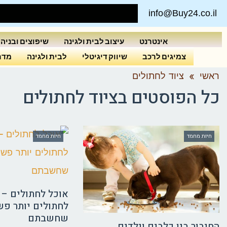
info@Buy24.co.il
אינטרנט
עיצוב לבית ולגינה
שיפוצים ובניה
צמיגים לרכב
שיווק דיגיטלי
לבית ולגינה
מדרי
ראשי
»
ציוד לחתולים
כל הפוסטים ב
ציוד לחתולים
חיות מחמד
חיות מחמד
אוכל לחתולים – 
לחתולים יותר פש
שחשבתם
החיבור בין כלבים וילדים