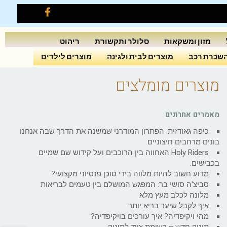
מזון ומשקאות
סלולר ותקשורת
ריהוט
שכרת רכב
מוצרים לבית ולגינה
מוצרים לילדים
מוצרים מומלצים
מאמרים אחרונים
כיפה גאודזית: הפתרון המודרני שמשנה את הדרך שבה אנחנו
בונים מרחבים חיצוניים
Holy Riders האחווה בין הרוכבים ועל קידוש שם שמיים
בכבישים.
מדוע חשוב להיות מלווה בידי סוכן פנסיוני מקצועי?
סביצ'ה סושי בר: המפגש המושלם בין טעמים לבריאות
מלונה לכלב מעץ מלא
איך לקבל שיער בריא יותר
מהי ויקיפדיה? איך עורכים בויקיפדיה?
תינוק חדש – רשימת ציוד לתינוק