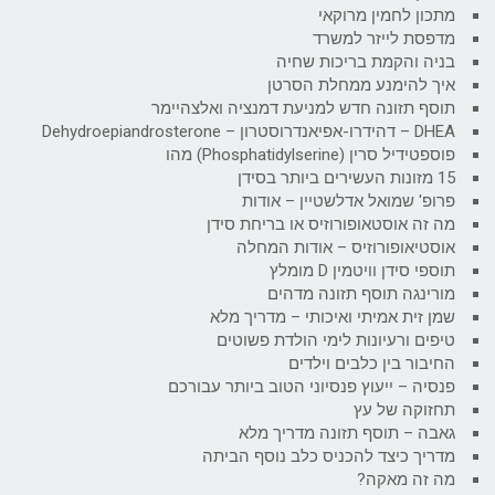
מתכון לחמין מרוקאי
מדפסת לייזר למשרד
בניה והקמת בריכות שחיה
איך להימנע ממחלת הסרטן
תוסף תזונה חדש למניעת דמנציה ואלצהיימר
DHEA – דהידרו-אפיאנדרוסטרון – Dehydroepiandrosterone
פוספטידיל סרין (Phosphatidylserine) מהו
15 מזונות העשירים ביותר בסידן
פרופ' שמואל אדלשטיין – אודות
מה זה אוסטאופורוזיס או בריחת סידן
אוסטיאופורוזיס – אודות המחלה
תוספי סידן וויטמין D מומלץ
מורינגה תוסף תזונה מדהים
שמן זית אמיתי ואיכותי – מדריך מלא
טיפים ורעיונות לימי הולדת פשוטים
החיבור בין כלבים וילדים
פנסיה – ייעוץ פנסיוני הטוב ביותר עבורכם
תחזוקה של עץ
גאבה – תוסף תזונה מדריך מלא
מדריך כיצד להכניס כלב נוסף הביתה
מה זה מאקה?