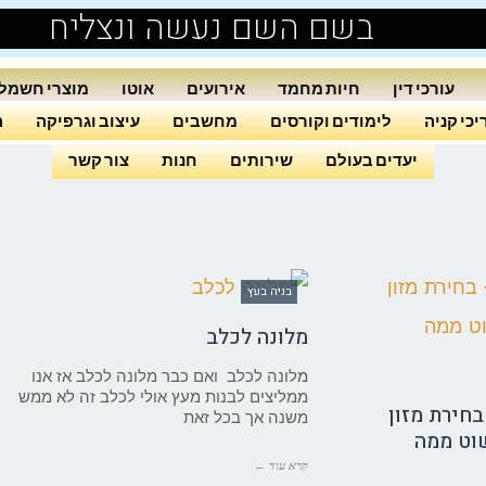
בשם השם נעשה ונצליח
עורכי דין
חיות מחמד
אירועים
אוטו
מוצרי חשמל
כי קניה
לימודים וקורסים
מחשבים
עיצוב וגרפיקה
ה
יעדים בעולם
שירותים
חנות
צור קשר
בניה בעץ
מלונה לכלב
מלונה לכלב ואם כבר מלונה לכלב אז אנו
ממליצים לבנות מעץ אולי לכלב זה לא ממש
בחירת מזון
משנה אך בכל זאת
וט ממה
קרא עוד ←