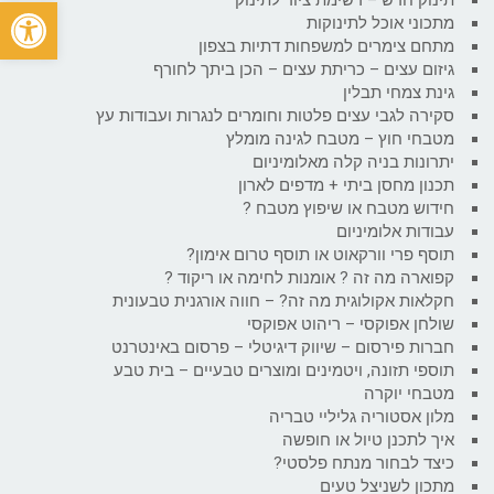
פתח
מתכוני אוכל לתינוקות
מתחם צימרים למשפחות דתיות בצפון
גיזום עצים – כריתת עצים – הכן ביתך לחורף
גינת צמחי תבלין
סקירה לגבי עצים פלטות וחומרים לנגרות ועבודות עץ
מטבחי חוץ – מטבח לגינה מומלץ
יתרונות בניה קלה מאלומיניום
תכנון מחסן ביתי + מדפים לארון
חידוש מטבח או שיפוץ מטבח ?
עבודות אלומיניום
תוסף פרי וורקאוט או תוסף טרום אימון?
קפוארה מה זה ? אומנות לחימה או ריקוד ?
חקלאות אקולוגית מה זה? – חווה אורגנית טבעונית
שולחן אפוקסי – ריהוט אפוקסי
חברות פירסום – שיווק דיגיטלי – פרסום באינטרנט
תוספי תזונה, ויטמינים ומוצרים טבעיים – בית טבע
מטבחי יוקרה
מלון אסטוריה גליליי טבריה
איך לתכנן טיול או חופשה
כיצד לבחור מנתח פלסטי?
מתכון לשניצל טעים