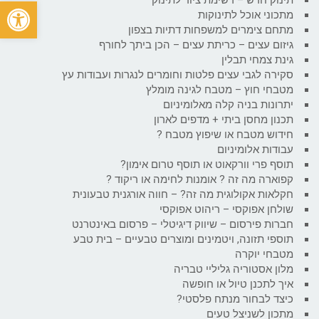
פתח
מתכוני אוכל לתינוקות
מתחם צימרים למשפחות דתיות בצפון
גיזום עצים – כריתת עצים – הכן ביתך לחורף
גינת צמחי תבלין
סקירה לגבי עצים פלטות וחומרים לנגרות ועבודות עץ
מטבחי חוץ – מטבח לגינה מומלץ
יתרונות בניה קלה מאלומיניום
תכנון מחסן ביתי + מדפים לארון
חידוש מטבח או שיפוץ מטבח ?
עבודות אלומיניום
תוסף פרי וורקאוט או תוסף טרום אימון?
קפוארה מה זה ? אומנות לחימה או ריקוד ?
חקלאות אקולוגית מה זה? – חווה אורגנית טבעונית
שולחן אפוקסי – ריהוט אפוקסי
חברות פירסום – שיווק דיגיטלי – פרסום באינטרנט
תוספי תזונה, ויטמינים ומוצרים טבעיים – בית טבע
מטבחי יוקרה
מלון אסטוריה גליליי טבריה
איך לתכנן טיול או חופשה
כיצד לבחור מנתח פלסטי?
מתכון לשניצל טעים