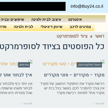
info@Buy24.co.il
אינטרנט
עיצוב לבית ולגינה
שיפוצים ובניה
צמיגים לרכב
שיווק דיגיטלי
לבית ולגינה
מדרי
ראשי
»
ציוד לסופרמרקט
כל הפוסטים ב
ציוד לסופרמרקט
חשמל ואלקטרוניקה
שירותים
מקרר – מקררים – סוגי מקררים
איך לבחור אתר ל
רכישת מקרר את התפקיד החשוב של מקרר
אין יותר כיף מלבחור 
אין צורך להסביר לכם, כאשר בכל בית יש
לבחור משהו שישמח מ
מקרר אחד לפחות. רכישת מקרר
שכל מטרתו היא אחת –
קרא עוד ←
קרא עוד ←