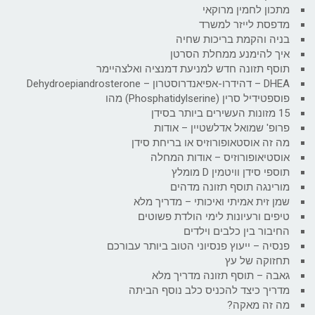
מתכון לחמין מרוקאי
מדפסת לייזר למשרד
בניה והקמת בריכות שחיה
איך להימנע ממחלת הסרטן
תוסף תזונה חדש למניעת דמנציה ואלצהיימר
DHEA – דהידרו-אפיאנדרוסטרון – Dehydroepiandrosterone
פוספטידיל סרין (Phosphatidylserine) מהו
15 מזונות העשירים ביותר בסידן
פרופ' שמואל אדלשטיין – אודות
מה זה אוסטאופורוזיס או בריחת סידן
אוסטיאופורוזיס – אודות המחלה
תוספי סידן וויטמין D מומלץ
מורינגה תוסף תזונה מדהים
שמן זית אמיתי ואיכותי – מדריך מלא
טיפים ורעיונות לימי הולדת פשוטים
החיבור בין כלבים וילדים
פנסיה – ייעוץ פנסיוני הטוב ביותר עבורכם
תחזוקה של עץ
גאבה – תוסף תזונה מדריך מלא
מדריך כיצד להכניס כלב נוסף הביתה
מה זה מאקה?