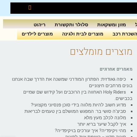
מזון ומשקאות
סלולר ותקשורת
ריהוט
שכרת רכב
מוצרים לבית ולגינה
מוצרים לילדים
מוצרים מומלצים
מאמרים אחרונים
כיפה גאודזית: הפתרון המודרני שמשנה את הדרך שבה אנחנו
בונים מרחבים חיצוניים
Holy Riders האחווה בין הרוכבים ועל קידוש שם שמיים
בכבישים.
מדוע חשוב להיות מלווה בידי סוכן פנסיוני מקצועי?
סביצ'ה סושי בר: המפגש המושלם בין טעמים לבריאות
מלונה לכלב מעץ מלא
איך לקבל שיער בריא יותר
מהי ויקיפדיה? איך עורכים בויקיפדיה?
תינוק חדש – רשימת ציוד לתינוק