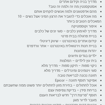
מדריך בניה וקידום אתרים
אסטקסנטין מה זה ולמה זה טוב?
מהם אדפטוגנים ולמה אנשים לוקחים אותם
מה אוכלים כדי להגביר את הרצון המיני אצל נשים – 10
המאכלים הטובים ביותר
איפור וקוסמטיקה
מדריך לאימוץ כלבים – סוגי זנים של כלבים
בניית פרגולה בבית פרטי
קידום אתרים באינטרנט – שיווק דיגיטלי
בניית חנות וירטואלית באינטרנט – אתר וורדפרס
יהדות וצמחונות
ילדים בגדים ותיוגים
בית עץ לילדים – המלצות
ניקוי ספות – תיקון ספות – מדריך מלא
סוגי ויטמינים ומינרלים – מדריך מלא
תזונה נכונה לבריאות טובה
אפיקור תוסף תזונה – Epicor
אוכל לחתולים – בחירת מזון לחתולים יותר פשוט ממה שחשבתם
בריחת סידן – בדיקת צפיפות עצם
תוסף "פריצת דרך" חדש לבריאות העצם
מעבר לדיור מוגן
צביעת דקים ופרקטים – חידוש וצביעת רהיטים