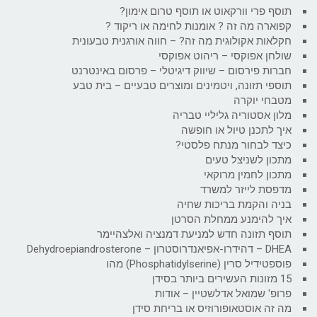
תוסף פרי וורקאוט או תוסף טרום אימון?
קפוארה מה זה ? אומנות לחימה או ריקוד ?
חקלאות אקולוגית מה זה? – חווה אורגנית טבעונית
שולחן אפוקסי – ריהוט אפוקסי
חברות פירסום – שיווק דיגיטלי – פרסום באינטרנט
תוספי תזונה, ויטמינים ומוצרים טבעיים – בית טבע
מטבחי יוקרה
מלון אסטוריה גליליי טבריה
איך לתכנן טיול או חופשה
כיצד לבחור מנתח פלסטי?
מתכון לשניצל טעים
מתכון לחמין מרוקאי
מדפסת לייזר למשרד
בניה והקמת בריכות שחיה
איך להימנע ממחלת הסרטן
תוסף תזונה חדש למניעת דמנציה ואלצהיימר
DHEA – דהידרו-אפיאנדרוסטרון – Dehydroepiandrosterone
פוספטידיל סרין (Phosphatidylserine) מהו
15 מזונות העשירים ביותר בסידן
פרופ' שמואל אדלשטיין – אודות
מה זה אוסטאופורוזיס או בריחת סידן