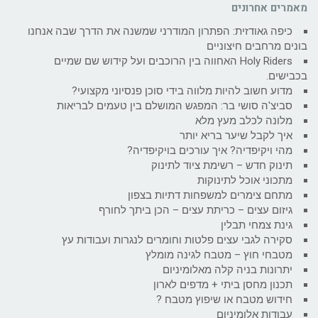
מאמרים אחרונים
כיפה גאודזית: הפתרון המודרני שמשנה את הדרך שבה אנחנו
בונים מרחבים חיצוניים
Holy Riders האחווה בין הרוכבים ועל קידוש שם שמיים
בכבישים.
מדוע חשוב להיות מלווה בידי סוכן פנסיוני מקצועי?
סביצ'ה סושי בר: המפגש המושלם בין טעמים לבריאות
מלונה לכלב מעץ מלא
איך לקבל שיער בריא יותר
מהי ויקיפדיה? איך עורכים בויקיפדיה?
תינוק חדש – רשימת ציוד לתינוק
מתכוני אוכל לתינוקות
מתחם צימרים למשפחות דתיות בצפון
גיזום עצים – כריתת עצים – הכן ביתך לחורף
גינת צמחי תבלין
סקירה לגבי עצים פלטות וחומרים לנגרות ועבודות עץ
מטבחי חוץ – מטבח לגינה מומלץ
יתרונות בניה קלה מאלומיניום
תכנון מחסן ביתי + מדפים לארון
חידוש מטבח או שיפוץ מטבח ?
עבודות אלומיניום