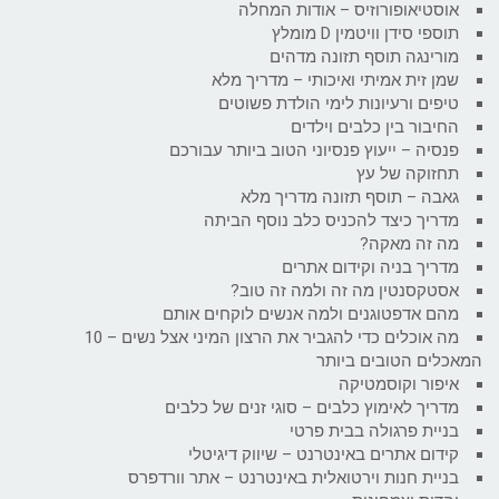
אוסטיאופורוזיס – אודות המחלה
תוספי סידן וויטמין D מומלץ
מורינגה תוסף תזונה מדהים
שמן זית אמיתי ואיכותי – מדריך מלא
טיפים ורעיונות לימי הולדת פשוטים
החיבור בין כלבים וילדים
פנסיה – ייעוץ פנסיוני הטוב ביותר עבורכם
תחזוקה של עץ
גאבה – תוסף תזונה מדריך מלא
מדריך כיצד להכניס כלב נוסף הביתה
מה זה מאקה?
מדריך בניה וקידום אתרים
אסטקסנטין מה זה ולמה זה טוב?
מהם אדפטוגנים ולמה אנשים לוקחים אותם
מה אוכלים כדי להגביר את הרצון המיני אצל נשים – 10
המאכלים הטובים ביותר
איפור וקוסמטיקה
מדריך לאימוץ כלבים – סוגי זנים של כלבים
בניית פרגולה בבית פרטי
קידום אתרים באינטרנט – שיווק דיגיטלי
בניית חנות וירטואלית באינטרנט – אתר וורדפרס