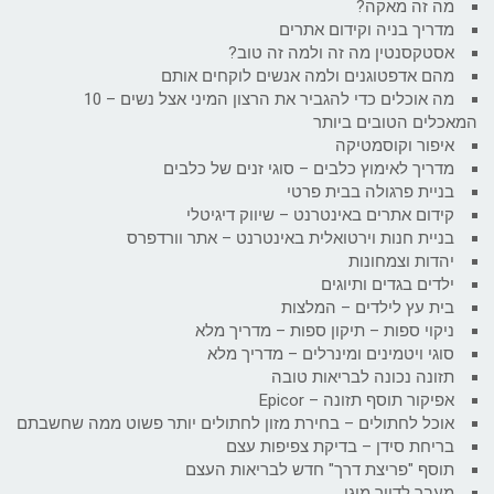
מה זה מאקה?
מדריך בניה וקידום אתרים
אסטקסנטין מה זה ולמה זה טוב?
מהם אדפטוגנים ולמה אנשים לוקחים אותם
מה אוכלים כדי להגביר את הרצון המיני אצל נשים – 10
המאכלים הטובים ביותר
איפור וקוסמטיקה
מדריך לאימוץ כלבים – סוגי זנים של כלבים
בניית פרגולה בבית פרטי
קידום אתרים באינטרנט – שיווק דיגיטלי
בניית חנות וירטואלית באינטרנט – אתר וורדפרס
יהדות וצמחונות
ילדים בגדים ותיוגים
בית עץ לילדים – המלצות
ניקוי ספות – תיקון ספות – מדריך מלא
סוגי ויטמינים ומינרלים – מדריך מלא
תזונה נכונה לבריאות טובה
אפיקור תוסף תזונה – Epicor
אוכל לחתולים – בחירת מזון לחתולים יותר פשוט ממה שחשבתם
בריחת סידן – בדיקת צפיפות עצם
תוסף "פריצת דרך" חדש לבריאות העצם
מעבר לדיור מוגן