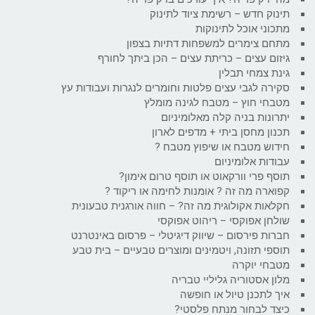
תינוק חדש – רשימת ציוד לתינוק
מתכוני אוכל לתינוקות
מתחם צימרים למשפחות דתיות בצפון
גיזום עצים – כריתת עצים – הכן ביתך לחורף
גינת צמחי תבלין
סקירה לגבי עצים פלטות וחומרים לנגרות ועבודות עץ
מטבחי חוץ – מטבח לגינה מומלץ
יתרונות בניה קלה מאלומיניום
תכנון מחסן ביתי + מדפים לארון
חידוש מטבח או שיפוץ מטבח ?
עבודות אלומיניום
תוסף פרי וורקאוט או תוסף טרום אימון?
קפוארה מה זה ? אומנות לחימה או ריקוד ?
חקלאות אקולוגית מה זה? – חווה אורגנית טבעונית
שולחן אפוקסי – ריהוט אפוקסי
חברות פירסום – שיווק דיגיטלי – פרסום באינטרנט
תוספי תזונה, ויטמינים ומוצרים טבעיים – בית טבע
מטבחי יוקרה
מלון אסטוריה גליליי טבריה
איך לתכנן טיול או חופשה
כיצד לבחור מנתח פלסטי?