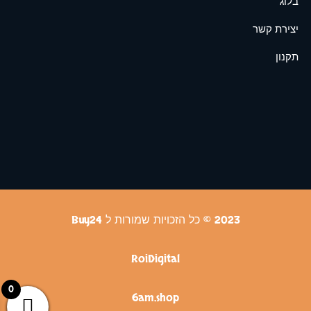
בלוג
יצירת קשר
תקנון
2023 © כל הזכויות שמורות ל Buy24
RoiDigital
0
6am.shop