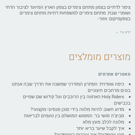
צימר לדתיים בצפון מתחם צימרים בצפון הארץ המיועד לציבור הדתי
ושומרי שבת. מתחם צימרים למשפחות דתיות מתחם צימרים
בצפוןמיקום: אזור-
קרא עוד ←
מוצרים מומלצים
מאמרים אחרונים
כיפה גאודזית: הפתרון המודרני שמשנה את הדרך שבה אנחנו
בונים מרחבים חיצוניים
Holy Riders האחווה בין הרוכבים ועל קידוש שם שמיים
בכבישים.
מדוע חשוב להיות מלווה בידי סוכן פנסיוני מקצועי?
סביצ'ה סושי בר: המפגש המושלם בין טעמים לבריאות
מלונה לכלב מעץ מלא
איך לקבל שיער בריא יותר
מהי ויקיפדיה? איך עורכים בויקיפדיה?