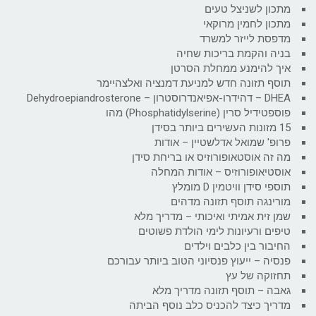
מתכון לשניצל טעים
מתכון לחמין מרוקאי
מדפסת לייזר למשרד
בניה והקמת בריכות שחיה
איך להימנע ממחלת הסרטן
תוסף תזונה חדש למניעת דמנציה ואלצהיימר
DHEA – דהידרו-אפיאנדרוסטרון – Dehydroepiandrosterone
פוספטידיל סרין (Phosphatidylserine) מהו
15 מזונות העשירים ביותר בסידן
פרופ' שמואל אדלשטיין – אודות
מה זה אוסטאופורוזיס או בריחת סידן
אוסטיאופורוזיס – אודות המחלה
תוספי סידן וויטמין D מומלץ
מורינגה תוסף תזונה מדהים
שמן זית אמיתי ואיכותי – מדריך מלא
טיפים ורעיונות לימי הולדת פשוטים
החיבור בין כלבים וילדים
פנסיה – ייעוץ פנסיוני הטוב ביותר עבורכם
תחזוקה של עץ
גאבה – תוסף תזונה מדריך מלא
מדריך כיצד להכניס כלב נוסף הביתה