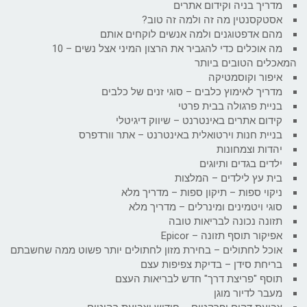
מדריך בניה וקידום אתרים
אסטקסנטין מה זה ולמה זה טוב?
מהם אדפטוגנים ולמה אנשים לוקחים אותם
מה אוכלים כדי להגביר את הרצון המיני אצל נשים – 10
המאכלים הטובים ביותר
איפור וקוסמטיקה
מדריך לאימוץ כלבים – סוגי זנים של כלבים
בניית פרגולה בבית פרטי
קידום אתרים באינטרנט – שיווק דיגיטלי
בניית חנות וירטואלית באינטרנט – אתר וורדפרס
יהדות וצמחונות
ילדים בגדים ותיוגים
בית עץ לילדים – המלצות
ניקוי ספות – תיקון ספות – מדריך מלא
סוגי ויטמינים ומינרלים – מדריך מלא
תזונה נכונה לבריאות טובה
אפיקור תוסף תזונה – Epicor
אוכל לחתולים – בחירת מזון לחתולים יותר פשוט ממה שחשבתם
בריחת סידן – בדיקת צפיפות עצם
תוסף "פריצת דרך" חדש לבריאות העצם
מעבר לדיור מוגן