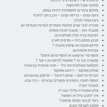
תינוק חדש – רשימת ציוד לתינוק
מתכוני אוכל לתינוקות
מתחם צימרים למשפחות דתיות בצפון
גיזום עצים – כריתת עצים – הכן ביתך לחורף
גינת צמחי תבלין
סקירה לגבי עצים פלטות וחומרים לנגרות ועבודות עץ
מטבחי חוץ – מטבח לגינה מומלץ
יתרונות בניה קלה מאלומיניום
תכנון מחסן ביתי + מדפים לארון
חידוש מטבח או שיפוץ מטבח ?
עבודות אלומיניום
תוסף פרי וורקאוט או תוסף טרום אימון?
קפוארה מה זה ? אומנות לחימה או ריקוד ?
חקלאות אקולוגית מה זה? – חווה אורגנית טבעונית
שולחן אפוקסי – ריהוט אפוקסי
חברות פירסום – שיווק דיגיטלי – פרסום באינטרנט
תוספי תזונה, ויטמינים ומוצרים טבעיים – בית טבע
מטבחי יוקרה
מלון אסטוריה גליליי טבריה
איך לתכנן טיול או חופשה
כיצד לבחור מנתח פלסטי?
מתכון לשניצל טעים