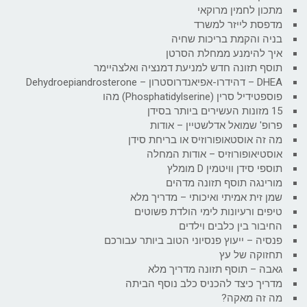
מתכון לחמין מרוקאי
מדפסת לייזר למשרד
בניה והקמת בריכות שחיה
איך להימנע ממחלת הסרטן
תוסף תזונה חדש למניעת דמנציה ואלצהיימר
DHEA – דהידרו-אפיאנדרוסטרון – Dehydroepiandrosterone
פוספטידיל סרין (Phosphatidylserine) מהו
15 מזונות העשירים ביותר בסידן
פרופ' שמואל אדלשטיין – אודות
מה זה אוסטאופורוזיס או בריחת סידן
אוסטיאופורוזיס – אודות המחלה
תוספי סידן וויטמין D מומלץ
מורינגה תוסף תזונה מדהים
שמן זית אמיתי ואיכותי – מדריך מלא
טיפים ורעיונות לימי הולדת פשוטים
החיבור בין כלבים וילדים
פנסיה – ייעוץ פנסיוני הטוב ביותר עבורכם
תחזוקה של עץ
גאבה – תוסף תזונה מדריך מלא
מדריך כיצד להכניס כלב נוסף הביתה
מה זה מאקה?