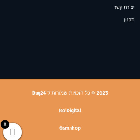
יצירת קשר
תקנון
2023 © כל הזכויות שמורות ל Buy24
RoiDigital
0
6am.shop