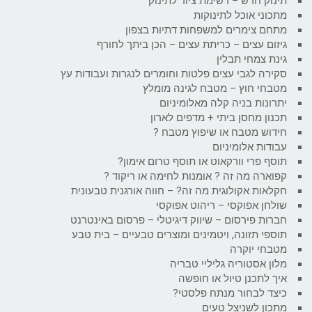
תינוק חדש – רשימת ציוד לתינוק
מתכוני אוכל לתינוקות
מתחם צימרים למשפחות דתיות בצפון
גיזום עצים – כריתת עצים – הכן ביתך לחורף
גינת צמחי תבלין
סקירה לגבי עצים פלטות וחומרים לנגרות ועבודות עץ
מטבחי חוץ – מטבח לגינה מומלץ
יתרונות בניה קלה מאלומיניום
תכנון מחסן ביתי + מדפים לארון
חידוש מטבח או שיפוץ מטבח ?
עבודות אלומיניום
תוסף פרי וורקאוט או תוסף טרום אימון?
קפוארה מה זה ? אומנות לחימה או ריקוד ?
חקלאות אקולוגית מה זה? – חווה אורגנית טבעונית
שולחן אפוקסי – ריהוט אפוקסי
חברות פירסום – שיווק דיגיטלי – פרסום באינטרנט
תוספי תזונה, ויטמינים ומוצרים טבעיים – בית טבע
מטבחי יוקרה
מלון אסטוריה גליליי טבריה
איך לתכנן טיול או חופשה
כיצד לבחור מנתח פלסטי?
מתכון לשניצל טעים