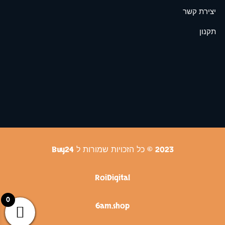
יצירת קשר
תקנון
2023 © כל הזכויות שמורות ל Buy24
RoiDigital
0
6am.shop