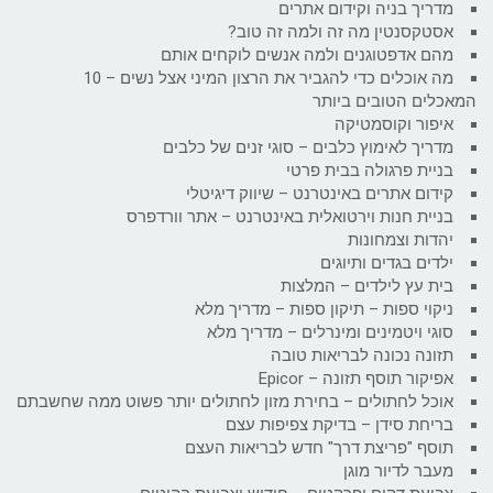
מדריך בניה וקידום אתרים
אסטקסנטין מה זה ולמה זה טוב?
מהם אדפטוגנים ולמה אנשים לוקחים אותם
מה אוכלים כדי להגביר את הרצון המיני אצל נשים – 10
המאכלים הטובים ביותר
איפור וקוסמטיקה
מדריך לאימוץ כלבים – סוגי זנים של כלבים
בניית פרגולה בבית פרטי
קידום אתרים באינטרנט – שיווק דיגיטלי
בניית חנות וירטואלית באינטרנט – אתר וורדפרס
יהדות וצמחונות
ילדים בגדים ותיוגים
בית עץ לילדים – המלצות
ניקוי ספות – תיקון ספות – מדריך מלא
סוגי ויטמינים ומינרלים – מדריך מלא
תזונה נכונה לבריאות טובה
אפיקור תוסף תזונה – Epicor
אוכל לחתולים – בחירת מזון לחתולים יותר פשוט ממה שחשבתם
בריחת סידן – בדיקת צפיפות עצם
תוסף "פריצת דרך" חדש לבריאות העצם
מעבר לדיור מוגן