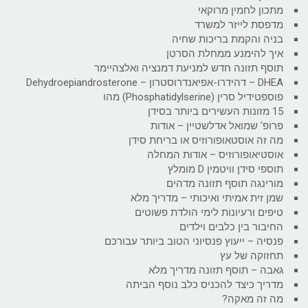
מתכון לחמין מרוקאי
מדפסת לייזר למשרד
בניה והקמת בריכות שחיה
איך להימנע ממחלת הסרטן
תוסף תזונה חדש למניעת דמנציה ואלצהיימר
DHEA – דהידרו-אפיאנדרוסטרון – Dehydroepiandrosterone
פוספטידיל סרין (Phosphatidylserine) מהו
15 מזונות העשירים ביותר בסידן
פרופ' שמואל אדלשטיין – אודות
מה זה אוסטאופורוזיס או בריחת סידן
אוסטיאופורוזיס – אודות המחלה
תוספי סידן וויטמין D מומלץ
מורינגה תוסף תזונה מדהים
שמן זית אמיתי ואיכותי – מדריך מלא
טיפים ורעיונות לימי הולדת פשוטים
החיבור בין כלבים וילדים
פנסיה – ייעוץ פנסיוני הטוב ביותר עבורכם
תחזוקה של עץ
גאבה – תוסף תזונה מדריך מלא
מדריך כיצד להכניס כלב נוסף הביתה
מה זה מאקה?