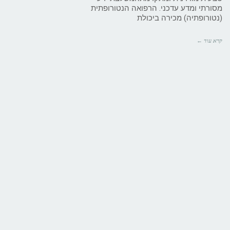
מסורתי ומדע עדכני. הרפואה הנטורופתית
(נטורופתיה) מכירה ביכולת
קרא עוד ←