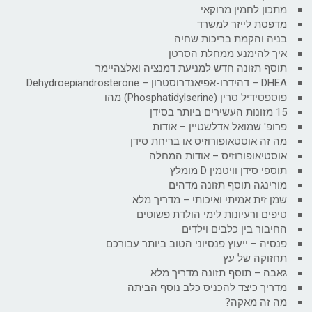
מתכון לחמין מרוקאי
מדפסת לייזר למשרד
בניה והקמת בריכות שחיה
איך להימנע ממחלת הסרטן
תוסף תזונה חדש למניעת דמנציה ואלצהיימר
DHEA – דהידרו-אפיאנדרוסטרון – Dehydroepiandrosterone
פוספטידיל סרין (Phosphatidylserine) מהו
15 מזונות העשירים ביותר בסידן
פרופ' שמואל אדלשטיין – אודות
מה זה אוסטאופורוזיס או בריחת סידן
אוסטיאופורוזיס – אודות המחלה
תוספי סידן וויטמין D מומלץ
מורינגה תוסף תזונה מדהים
שמן זית אמיתי ואיכותי – מדריך מלא
טיפים ורעיונות לימי הולדת פשוטים
החיבור בין כלבים וילדים
פנסיה – ייעוץ פנסיוני הטוב ביותר עבורכם
תחזוקה של עץ
גאבה – תוסף תזונה מדריך מלא
מדריך כיצד להכניס כלב נוסף הביתה
מה זה מאקה?