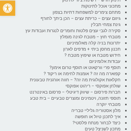
פתח
מתכוני אוכל לתינוקות
מתחם צימרים למשפחות דתיות בצפון
גיזום עצים – כריתת עצים – הכן ביתך לחורף
גינת צמחי תבלין
סקירה לגבי עצים פלטות וחומרים לנגרות ועבודות עץ
מטבחי חוץ – מטבח לגינה מומלץ
יתרונות בניה קלה מאלומיניום
תכנון מחסן ביתי + מדפים לארון
חידוש מטבח או שיפוץ מטבח ?
עבודות אלומיניום
תוסף פרי וורקאוט או תוסף טרום אימון?
קפוארה מה זה ? אומנות לחימה או ריקוד ?
חקלאות אקולוגית מה זה? – חווה אורגנית טבעונית
שולחן אפוקסי – ריהוט אפוקסי
חברות פירסום – שיווק דיגיטלי – פרסום באינטרנט
תוספי תזונה, ויטמינים ומוצרים טבעיים – בית טבע
מטבחי יוקרה
מלון אסטוריה גליליי טבריה
איך לתכנן טיול או חופשה
כיצד לבחור מנתח פלסטי?
מתכון לשניצל טעים