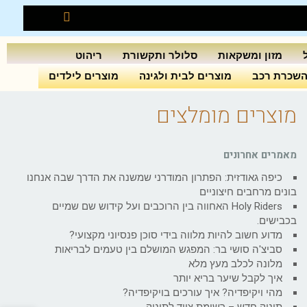
מזון ומשקאות
סלולר ותקשורת
ריהוט
שכרת רכב
מוצרים לבית ולגינה
מוצרים לילדים
מוצרים מומלצים
מאמרים אחרונים
כיפה גאודזית: הפתרון המודרני שמשנה את הדרך שבה אנחנו
בונים מרחבים חיצוניים
Holy Riders האחווה בין הרוכבים ועל קידוש שם שמיים
בכבישים.
מדוע חשוב להיות מלווה בידי סוכן פנסיוני מקצועי?
סביצ'ה סושי בר: המפגש המושלם בין טעמים לבריאות
מלונה לכלב מעץ מלא
איך לקבל שיער בריא יותר
מהי ויקיפדיה? איך עורכים בויקיפדיה?
תינוק חדש – רשימת ציוד לתינוק