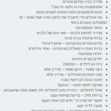
מדריך בניה וקידום אתרים
אסטקסנטין מה זה ולמה זה טוב?
מהם אדפטוגנים ולמה אנשים לוקחים אותם
מה אוכלים כדי להגביר את הרצון המיני אצל נשים – 10
המאכלים הטובים ביותר
איפור וקוסמטיקה
מדריך לאימוץ כלבים – סוגי זנים של כלבים
בניית פרגולה בבית פרטי
קידום אתרים באינטרנט – שיווק דיגיטלי
בניית חנות וירטואלית באינטרנט – אתר וורדפרס
יהדות וצמחונות
ילדים בגדים ותיוגים
בית עץ לילדים – המלצות
ניקוי ספות – תיקון ספות – מדריך מלא
סוגי ויטמינים ומינרלים – מדריך מלא
תזונה נכונה לבריאות טובה
אפיקור תוסף תזונה – Epicor
אוכל לחתולים – בחירת מזון לחתולים יותר פשוט ממה שחשבתם
בריחת סידן – בדיקת צפיפות עצם
תוסף "פריצת דרך" חדש לבריאות העצם
מעבר לדיור מוגן
צביעת דקים ופרקטים – חידוש וצביעת רהיטים