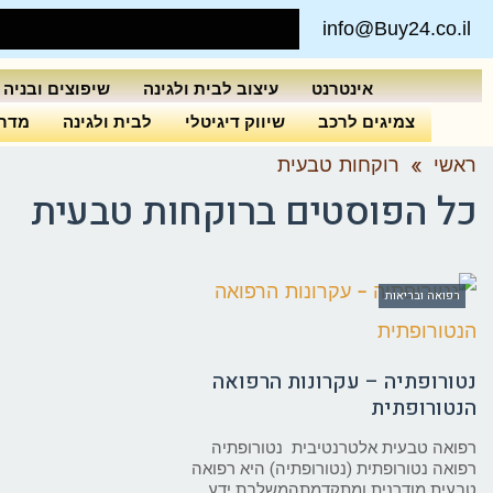
info@Buy24.co.il
אינטרנט
עיצוב לבית ולגינה
שיפוצים ובניה
צמיגים לרכב
שיווק דיגיטלי
לבית ולגינה
מדרי
ראשי
»
רוקחות טבעית
כל הפוסטים ב
רוקחות טבעית
רפואה ובריאות
נטורופתיה – עקרונות הרפואה
הנטורופתית
רפואה טבעית אלטרנטיבית נטורופתיה
רפואה נטורופתית (נטורופתיה) היא רפואה
טבעית מודרנית ומתקדמתהמשלבת ידע