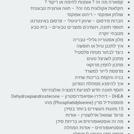
קפוארה מה זה ? אומנות לחימה או ריקוד ?
חקלאות אקולוגית מה זה? – חווה אורגנית טבעונית
שולחן אפוקסי – ריהוט אפוקסי
חברות פירסום – שיווק דיגיטלי – פרסום באינטרנט
תוספי תזונה, ויטמינים ומוצרים טבעיים – בית טבע
מטבחי יוקרה
מלון אסטוריה גליליי טבריה
איך לתכנן טיול או חופשה
כיצד לבחור מנתח פלסטי?
מתכון לשניצל טעים
מתכון לחמין מרוקאי
מדפסת לייזר למשרד
בניה והקמת בריכות שחיה
איך להימנע ממחלת הסרטן
תוסף תזונה חדש למניעת דמנציה ואלצהיימר
DHEA – דהידרו-אפיאנדרוסטרון – Dehydroepiandrosterone
פוספטידיל סרין (Phosphatidylserine) מהו
15 מזונות העשירים ביותר בסידן
פרופ' שמואל אדלשטיין – אודות
מה זה אוסטאופורוזיס או בריחת סידן
אוסטיאופורוזיס – אודות המחלה
תוספי סידן וויטמין D מומלץ