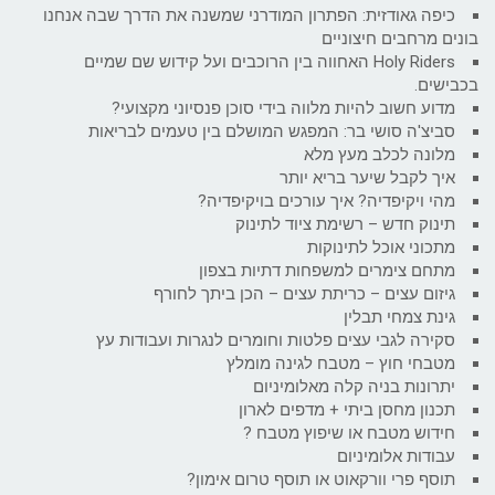
כיפה גאודזית: הפתרון המודרני שמשנה את הדרך שבה אנחנו
בונים מרחבים חיצוניים
Holy Riders האחווה בין הרוכבים ועל קידוש שם שמיים
בכבישים.
מדוע חשוב להיות מלווה בידי סוכן פנסיוני מקצועי?
סביצ'ה סושי בר: המפגש המושלם בין טעמים לבריאות
מלונה לכלב מעץ מלא
איך לקבל שיער בריא יותר
מהי ויקיפדיה? איך עורכים בויקיפדיה?
תינוק חדש – רשימת ציוד לתינוק
מתכוני אוכל לתינוקות
מתחם צימרים למשפחות דתיות בצפון
גיזום עצים – כריתת עצים – הכן ביתך לחורף
גינת צמחי תבלין
סקירה לגבי עצים פלטות וחומרים לנגרות ועבודות עץ
מטבחי חוץ – מטבח לגינה מומלץ
יתרונות בניה קלה מאלומיניום
תכנון מחסן ביתי + מדפים לארון
חידוש מטבח או שיפוץ מטבח ?
עבודות אלומיניום
תוסף פרי וורקאוט או תוסף טרום אימון?