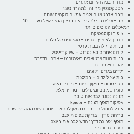
מדריך בניה וקידום אתרים
אסטקסנטין מה זה ולמה זה טוב?
מהם אדפטוגנים ולמה אנשים לוקחים אותם
מה אוכלים כדי להגביר את הרצון המיני אצל נשים – 10
המאכלים הטובים ביותר
איפור וקוסמטיקה
מדריך לאימוץ כלבים – סוגי זנים של כלבים
בניית פרגולה בבית פרטי
קידום אתרים באינטרנט – שיווק דיגיטלי
בניית חנות וירטואלית באינטרנט – אתר וורדפרס
יהדות וצמחונות
ילדים בגדים ותיוגים
בית עץ לילדים – המלצות
ניקוי ספות – תיקון ספות – מדריך מלא
סוגי ויטמינים ומינרלים – מדריך מלא
תזונה נכונה לבריאות טובה
אפיקור תוסף תזונה – Epicor
אוכל לחתולים – בחירת מזון לחתולים יותר פשוט ממה שחשבתם
בריחת סידן – בדיקת צפיפות עצם
תוסף "פריצת דרך" חדש לבריאות העצם
מעבר לדיור מוגן
צביעת דקים ופרקטים – חידוש וצביעת רהיטים