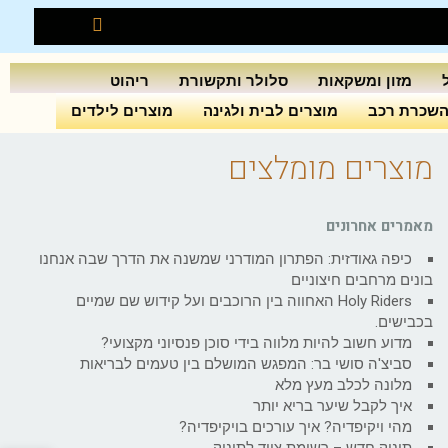
מזון ומשקאות
סלולר ותקשורת
ריהוט
שכרת רכב
מוצרים לבית ולגינה
מוצרים לילדים
מוצרים מומלצים
מאמרים אחרונים
כיפה גאודזית: הפתרון המודרני שמשנה את הדרך שבה אנחנו
בונים מרחבים חיצוניים
Holy Riders האחווה בין הרוכבים ועל קידוש שם שמיים
בכבישים.
מדוע חשוב להיות מלווה בידי סוכן פנסיוני מקצועי?
סביצ'ה סושי בר: המפגש המושלם בין טעמים לבריאות
מלונה לכלב מעץ מלא
איך לקבל שיער בריא יותר
מהי ויקיפדיה? איך עורכים בויקיפדיה?
תינוק חדש – רשימת ציוד לתינוק