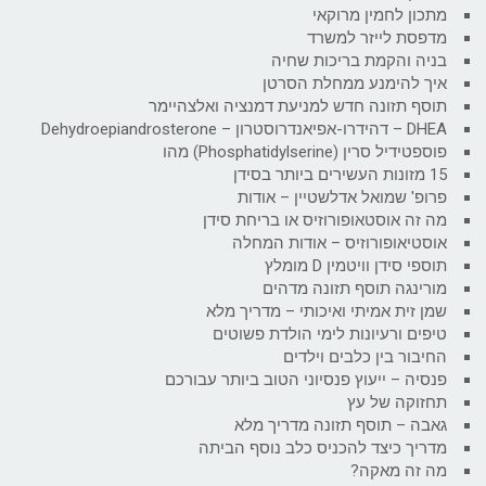
מתכון לחמין מרוקאי
מדפסת לייזר למשרד
בניה והקמת בריכות שחיה
איך להימנע ממחלת הסרטן
תוסף תזונה חדש למניעת דמנציה ואלצהיימר
DHEA – דהידרו-אפיאנדרוסטרון – Dehydroepiandrosterone
פוספטידיל סרין (Phosphatidylserine) מהו
15 מזונות העשירים ביותר בסידן
פרופ' שמואל אדלשטיין – אודות
מה זה אוסטאופורוזיס או בריחת סידן
אוסטיאופורוזיס – אודות המחלה
תוספי סידן וויטמין D מומלץ
מורינגה תוסף תזונה מדהים
שמן זית אמיתי ואיכותי – מדריך מלא
טיפים ורעיונות לימי הולדת פשוטים
החיבור בין כלבים וילדים
פנסיה – ייעוץ פנסיוני הטוב ביותר עבורכם
תחזוקה של עץ
גאבה – תוסף תזונה מדריך מלא
מדריך כיצד להכניס כלב נוסף הביתה
מה זה מאקה?