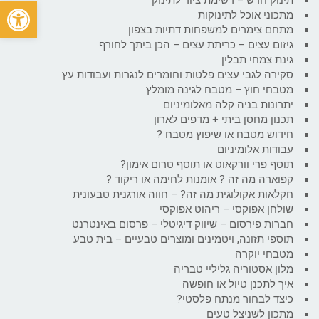
פתח
מתכוני אוכל לתינוקות
מתחם צימרים למשפחות דתיות בצפון
גיזום עצים – כריתת עצים – הכן ביתך לחורף
גינת צמחי תבלין
סקירה לגבי עצים פלטות וחומרים לנגרות ועבודות עץ
מטבחי חוץ – מטבח לגינה מומלץ
יתרונות בניה קלה מאלומיניום
תכנון מחסן ביתי + מדפים לארון
חידוש מטבח או שיפוץ מטבח ?
עבודות אלומיניום
תוסף פרי וורקאוט או תוסף טרום אימון?
קפוארה מה זה ? אומנות לחימה או ריקוד ?
חקלאות אקולוגית מה זה? – חווה אורגנית טבעונית
שולחן אפוקסי – ריהוט אפוקסי
חברות פירסום – שיווק דיגיטלי – פרסום באינטרנט
תוספי תזונה, ויטמינים ומוצרים טבעיים – בית טבע
מטבחי יוקרה
מלון אסטוריה גליליי טבריה
איך לתכנן טיול או חופשה
כיצד לבחור מנתח פלסטי?
מתכון לשניצל טעים