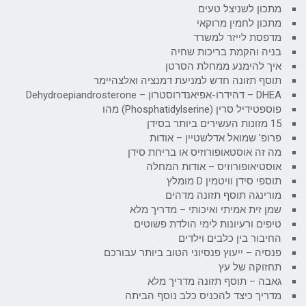
מתכון לשניצל טעים
מתכון לחמין מרוקאי
מדפסת לייזר למשרד
בניה והקמת בריכות שחיה
איך להימנע ממחלת הסרטן
תוסף תזונה חדש למניעת דמנציה ואלצהיימר
DHEA – דהידרו-אפיאנדרוסטרון – Dehydroepiandrosterone
פוספטידיל סרין (Phosphatidylserine) מהו
15 מזונות העשירים ביותר בסידן
פרופ' שמואל אדלשטיין – אודות
מה זה אוסטאופורוזיס או בריחת סידן
אוסטיאופורוזיס – אודות המחלה
תוספי סידן וויטמין D מומלץ
מורינגה תוסף תזונה מדהים
שמן זית אמיתי ואיכותי – מדריך מלא
טיפים ורעיונות לימי הולדת פשוטים
החיבור בין כלבים וילדים
פנסיה – ייעוץ פנסיוני הטוב ביותר עבורכם
תחזוקה של עץ
גאבה – תוסף תזונה מדריך מלא
מדריך כיצד להכניס כלב נוסף הביתה