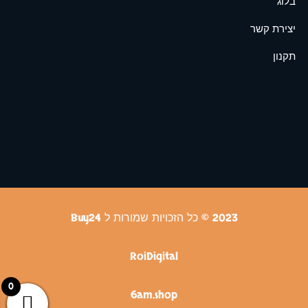
בלוג
יצירת קשר
תקנון
2023 © כל הזכויות שמורות ל Buy24
RoiDigital
0
6am.shop