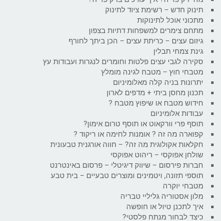
תינוק חדש – רשימת ציוד לתינוק
מתכוני אוכל לתינוקות
מתחם צימרים למשפחות דתיות בצפון
גיזום עצים – כריתת עצים – הכן ביתך לחורף
גינת צמחי תבלין
סקירה לגבי עצים פלטות וחומרים לנגרות ועבודות עץ
מטבחי חוץ – מטבח לגינה מומלץ
יתרונות בניה קלה מאלומיניום
תכנון מחסן ביתי + מדפים לארון
חידוש מטבח או שיפוץ מטבח ?
עבודות אלומיניום
תוסף פרי וורקאוט או תוסף טרום אימון?
קפוארה מה זה ? אומנות לחימה או ריקוד ?
חקלאות אקולוגית מה זה? – חווה אורגנית טבעונית
שולחן אפוקסי – ריהוט אפוקסי
חברות פירסום – שיווק דיגיטלי – פרסום באינטרנט
תוספי תזונה, ויטמינים ומוצרים טבעיים – בית טבע
מטבחי יוקרה
מלון אסטוריה גליליי טבריה
איך לתכנן טיול או חופשה
כיצד לבחור מנתח פלסטי?