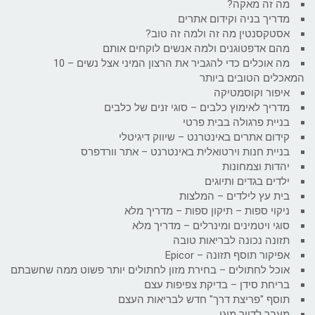
מה זה מאקה?
מדריך בניה וקידום אתרים
אסטקסנטין מה זה ולמה זה טוב?
מהם אדפטוגנים ולמה אנשים לוקחים אותם
מה אוכלים כדי להגביר את הרצון המיני אצל נשים – 10
המאכלים הטובים ביותר
איפור וקוסמטיקה
מדריך לאימוץ כלבים – סוגי זנים של כלבים
בניית פרגולה בבית פרטי
קידום אתרים באינטרנט – שיווק דיגיטלי
בניית חנות וירטואלית באינטרנט – אתר וורדפרס
יהדות וצמחונות
ילדים בגדים ותיוגים
בית עץ לילדים – המלצות
ניקוי ספות – תיקון ספות – מדריך מלא
סוגי ויטמינים ומינרלים – מדריך מלא
תזונה נכונה לבריאות טובה
אפיקור תוסף תזונה – Epicor
אוכל לחתולים – בחירת מזון לחתולים יותר פשוט ממה שחשבתם
בריחת סידן – בדיקת צפיפות עצם
תוסף "פריצת דרך" חדש לבריאות העצם
מעבר לדיור מוגן