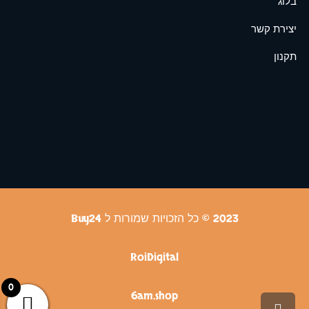
בלוג
יצירת קשר
תקנון
2023 © כל הזכויות שמורות ל Buy24
RoiDigital
0
6am.shop
גלילה לראש העמוד