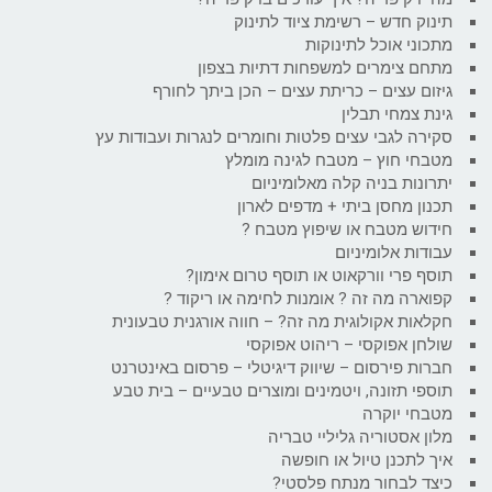
תינוק חדש – רשימת ציוד לתינוק
מתכוני אוכל לתינוקות
מתחם צימרים למשפחות דתיות בצפון
גיזום עצים – כריתת עצים – הכן ביתך לחורף
גינת צמחי תבלין
סקירה לגבי עצים פלטות וחומרים לנגרות ועבודות עץ
מטבחי חוץ – מטבח לגינה מומלץ
יתרונות בניה קלה מאלומיניום
תכנון מחסן ביתי + מדפים לארון
חידוש מטבח או שיפוץ מטבח ?
עבודות אלומיניום
תוסף פרי וורקאוט או תוסף טרום אימון?
קפוארה מה זה ? אומנות לחימה או ריקוד ?
חקלאות אקולוגית מה זה? – חווה אורגנית טבעונית
שולחן אפוקסי – ריהוט אפוקסי
חברות פירסום – שיווק דיגיטלי – פרסום באינטרנט
תוספי תזונה, ויטמינים ומוצרים טבעיים – בית טבע
מטבחי יוקרה
מלון אסטוריה גליליי טבריה
איך לתכנן טיול או חופשה
כיצד לבחור מנתח פלסטי?