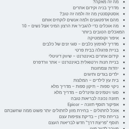
מה זה מאקה?
מדריך בניה וקידום אתרים
אסטקסנטין מה זה ולמה זה טוב?
מהם אדפטוגנים ולמה אנשים לוקחים אותם
מה אוכלים כדי להגביר את הרצון המיני אצל נשים – 10
המאכלים הטובים ביותר
איפור וקוסמטיקה
מדריך לאימוץ כלבים – סוגי זנים של כלבים
בניית פרגולה בבית פרטי
קידום אתרים באינטרנט – שיווק דיגיטלי
בניית חנות וירטואלית באינטרנט – אתר וורדפרס
יהדות וצמחונות
ילדים בגדים ותיוגים
בית עץ לילדים – המלצות
ניקוי ספות – תיקון ספות – מדריך מלא
סוגי ויטמינים ומינרלים – מדריך מלא
תזונה נכונה לבריאות טובה
אפיקור תוסף תזונה – Epicor
אוכל לחתולים – בחירת מזון לחתולים יותר פשוט ממה שחשבתם
בריחת סידן – בדיקת צפיפות עצם
תוסף "פריצת דרך" חדש לבריאות העצם
מעבר לדיור מוגן