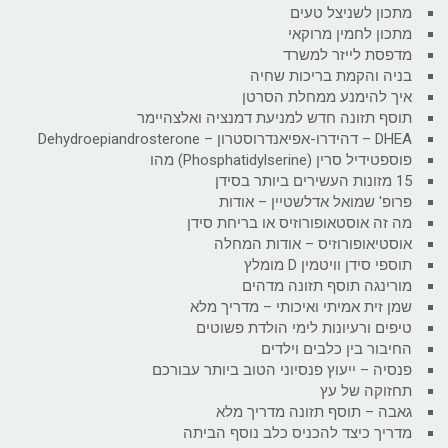
מתכון לשניצל טעים
מתכון לחמין מרוקאי
מדפסת לייזר למשרד
בניה והקמת בריכות שחיה
איך להימנע ממחלת הסרטן
תוסף תזונה חדש למניעת דמנציה ואלצהיימר
DHEA – דהידרו-אפיאנדרוסטרון – Dehydroepiandrosterone
פוספטידיל סרין (Phosphatidylserine) מהו
15 מזונות העשירים ביותר בסידן
פרופ' שמואל אדלשטיין – אודות
מה זה אוסטאופורוזיס או בריחת סידן
אוסטיאופורוזיס – אודות המחלה
תוספי סידן וויטמין D מומלץ
מורינגה תוסף תזונה מדהים
שמן זית אמיתי ואיכותי – מדריך מלא
טיפים ורעיונות לימי הולדת פשוטים
החיבור בין כלבים וילדים
פנסיה – ייעוץ פנסיוני הטוב ביותר עבורכם
תחזוקה של עץ
גאבה – תוסף תזונה מדריך מלא
מדריך כיצד להכניס כלב נוסף הביתה