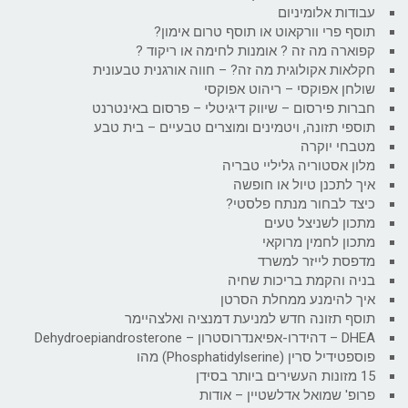
עבודות אלומיניום
תוסף פרי וורקאוט או תוסף טרום אימון?
קפוארה מה זה ? אומנות לחימה או ריקוד ?
חקלאות אקולוגית מה זה? – חווה אורגנית טבעונית
שולחן אפוקסי – ריהוט אפוקסי
חברות פירסום – שיווק דיגיטלי – פרסום באינטרנט
תוספי תזונה, ויטמינים ומוצרים טבעיים – בית טבע
מטבחי יוקרה
מלון אסטוריה גליליי טבריה
איך לתכנן טיול או חופשה
כיצד לבחור מנתח פלסטי?
מתכון לשניצל טעים
מתכון לחמין מרוקאי
מדפסת לייזר למשרד
בניה והקמת בריכות שחיה
איך להימנע ממחלת הסרטן
תוסף תזונה חדש למניעת דמנציה ואלצהיימר
DHEA – דהידרו-אפיאנדרוסטרון – Dehydroepiandrosterone
פוספטידיל סרין (Phosphatidylserine) מהו
15 מזונות העשירים ביותר בסידן
פרופ' שמואל אדלשטיין – אודות