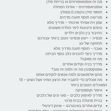
מה זה אוסטאופורוזיס או בריחת סידן
אוסטיאופורוזיס – אודות המחלה
תוספי סידן וויטמין D מומלץ
מורינגה תוסף תזונה מדהים
שמן זית אמיתי ואיכותי – מדריך מלא
טיפים ורעיונות לימי הולדת פשוטים
החיבור בין כלבים וילדים
פנסיה – ייעוץ פנסיוני הטוב ביותר עבורכם
תחזוקה של עץ
גאבה – תוסף תזונה מדריך מלא
מדריך כיצד להכניס כלב נוסף הביתה
מה זה מאקה?
מדריך בניה וקידום אתרים
אסטקסנטין מה זה ולמה זה טוב?
מהם אדפטוגנים ולמה אנשים לוקחים אותם
מה אוכלים כדי להגביר את הרצון המיני אצל נשים – 10
המאכלים הטובים ביותר
איפור וקוסמטיקה
מדריך לאימוץ כלבים – סוגי זנים של כלבים
בניית פרגולה בבית פרטי
קידום אתרים באינטרנט – שיווק דיגיטלי
בניית חנות וירטואלית באינטרנט – אתר וורדפרס