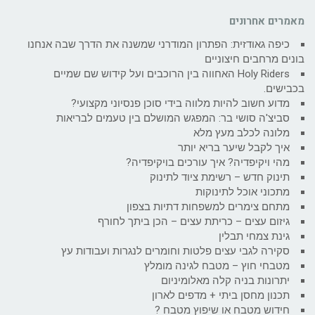
מאמרים אחרונים
כיפה גאודזית: הפתרון המודרני שמשנה את הדרך שבה אנחנו
בונים מרחבים חיצוניים
Holy Riders האחווה בין הרוכבים ועל קידוש שם שמיים
בכבישים.
מדוע חשוב להיות מלווה בידי סוכן פנסיוני מקצועי?
סביצ'ה סושי בר: המפגש המושלם בין טעמים לבריאות
מלונה לכלב מעץ מלא
איך לקבל שיער בריא יותר
מהי ויקיפדיה? איך עורכים בויקיפדיה?
תינוק חדש – רשימת ציוד לתינוק
מתכוני אוכל לתינוקות
מתחם צימרים למשפחות דתיות בצפון
גיזום עצים – כריתת עצים – הכן ביתך לחורף
גינת צמחי תבלין
סקירה לגבי עצים פלטות וחומרים לנגרות ועבודות עץ
מטבחי חוץ – מטבח לגינה מומלץ
יתרונות בניה קלה מאלומיניום
תכנון מחסן ביתי + מדפים לארון
חידוש מטבח או שיפוץ מטבח ?