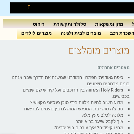
מזון ומשקאות
סלולר ותקשורת
ריהוט
שכרת רכב
מוצרים לבית ולגינה
מוצרים לילדים
מוצרים מומלצים
מאמרים אחרונים
כיפה גאודזית: הפתרון המודרני שמשנה את הדרך שבה אנחנו
בונים מרחבים חיצוניים
Holy Riders האחווה בין הרוכבים ועל קידוש שם שמיים
בכבישים.
מדוע חשוב להיות מלווה בידי סוכן פנסיוני מקצועי?
סביצ'ה סושי בר: המפגש המושלם בין טעמים לבריאות
מלונה לכלב מעץ מלא
איך לקבל שיער בריא יותר
מהי ויקיפדיה? איך עורכים בויקיפדיה?
תינוק חדש – רשימת ציוד לתינוק