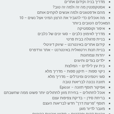
מדריך בניה וקידום אתרים
אסטקסנטין מה זה ולמה זה טוב?
מהם אדפטוגנים ולמה אנשים לוקחים אותם
מה אוכלים כדי להגביר את הרצון המיני אצל נשים – 10
המאכלים הטובים ביותר
איפור וקוסמטיקה
מדריך לאימוץ כלבים – סוגי זנים של כלבים
בניית פרגולה בבית פרטי
קידום אתרים באינטרנט – שיווק דיגיטלי
בניית חנות וירטואלית באינטרנט – אתר וורדפרס
יהדות וצמחונות
ילדים בגדים ותיוגים
בית עץ לילדים – המלצות
ניקוי ספות – תיקון ספות – מדריך מלא
סוגי ויטמינים ומינרלים – מדריך מלא
תזונה נכונה לבריאות טובה
אפיקור תוסף תזונה – Epicor
אוכל לחתולים – בחירת מזון לחתולים יותר פשוט ממה שחשבתם
בריחת סידן – בדיקת צפיפות עצם
תוסף "פריצת דרך" חדש לבריאות העצם
מעבר לדיור מוגן
צביעת דקים ופרקטים – חידוש וצביעת רהיטים