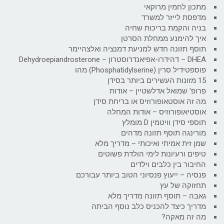
מתכון לחמין מרוקאי
מדפסת לייזר למשרד
בניה והקמת בריכות שחיה
איך להימנע ממחלת הסרטן
תוסף תזונה חדש למניעת דמנציה ואלצהיימר
DHEA – דהידרו-אפיאנדרוסטרון – Dehydroepiandrosterone
פוספטידיל סרין (Phosphatidylserine) מהו
15 מזונות העשירים ביותר בסידן
פרופ' שמואל אדלשטיין – אודות
מה זה אוסטאופורוזיס או בריחת סידן
אוסטיאופורוזיס – אודות המחלה
תוספי סידן וויטמין D מומלץ
מורינגה תוסף תזונה מדהים
שמן זית אמיתי ואיכותי – מדריך מלא
טיפים ורעיונות לימי הולדת פשוטים
החיבור בין כלבים וילדים
פנסיה – ייעוץ פנסיוני הטוב ביותר עבורכם
תחזוקה של עץ
גאבה – תוסף תזונה מדריך מלא
מדריך כיצד להכניס כלב נוסף הביתה
מה זה מאקה?