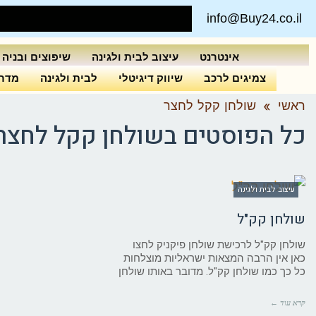
info@Buy24.co.il
אינטרנט
עיצוב לבית ולגינה
שיפוצים ובניה
צמיגים לרכב
שיווק דיגיטלי
לבית ולגינה
מדרי
ראשי
»
שולחן קקל לחצר
כל הפוסטים ב
שולחן קקל לחצר
עיצוב לבית ולגינה
שולחן קק"ל
שולחן קק"ל לרכישת שולחן פיקניק לחצו
כאן אין הרבה המצאות ישראליות מוצלחות
כל כך כמו שולחן קק"ל. מדובר באותו שולחן
קרא עוד ←