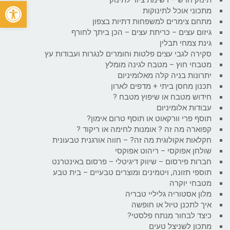
פתח
מתכוני אוכל לתינוקות
מתחם צימרים למשפחות דתיות בצפון
גיזום עצים – כריתת עצים – הכן ביתך לחורף
גינת צמחי תבלין
סקירה לגבי עצים פלטות וחומרים לנגרות ועבודות עץ
מטבחי חוץ – מטבח לגינה מומלץ
יתרונות בניה קלה מאלומיניום
תכנון מחסן ביתי + מדפים לארון
חידוש מטבח או שיפוץ מטבח ?
עבודות אלומיניום
תוסף פרי וורקאוט או תוסף טרום אימון?
קפוארה מה זה ? אומנות לחימה או ריקוד ?
חקלאות אקולוגית מה זה? – חווה אורגנית טבעונית
שולחן אפוקסי – ריהוט אפוקסי
חברות פירסום – שיווק דיגיטלי – פרסום באינטרנט
תוספי תזונה, ויטמינים ומוצרים טבעיים – בית טבע
מטבחי יוקרה
מלון אסטוריה גליליי טבריה
איך לתכנן טיול או חופשה
כיצד לבחור מנתח פלסטי?
מתכון לשניצל טעים