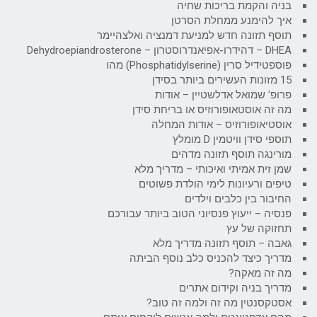
בניה והקמת בריכות שחיה
איך להימנע ממחלת הסרטן
תוסף תזונה חדש למניעת דמנציה ואלצהיימר
DHEA – דהידרו-אפיאנדרוסטרון – Dehydroepiandrosterone
פוספטידיל סרין (Phosphatidylserine) מהו
15 מזונות העשירים ביותר בסידן
פרופ' שמואל אדלשטיין – אודות
מה זה אוסטאופורוזיס או בריחת סידן
אוסטיאופורוזיס – אודות המחלה
תוספי סידן וויטמין D מומלץ
מורינגה תוסף תזונה מדהים
שמן זית אמיתי ואיכותי – מדריך מלא
טיפים ורעיונות לימי הולדת פשוטים
החיבור בין כלבים וילדים
פנסיה – ייעוץ פנסיוני הטוב ביותר עבורכם
תחזוקה של עץ
גאבה – תוסף תזונה מדריך מלא
מדריך כיצד להכניס כלב נוסף הביתה
מה זה מאקה?
מדריך בניה וקידום אתרים
אסטקסנטין מה זה ולמה זה טוב?