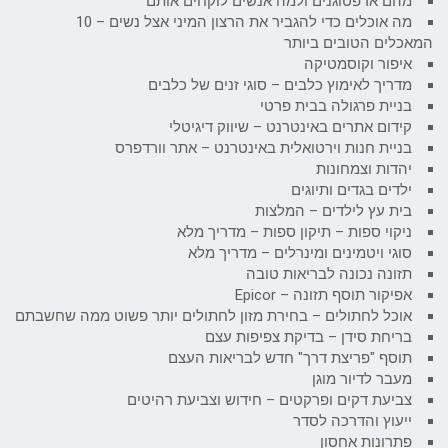
מהם אדפטוגנים ולמה אנשים לוקחים אותם
מה אוכלים כדי להגביר את הרצון המיני אצל נשים – 10
המאכלים הטובים ביותר
איפור וקוסמטיקה
מדריך לאימוץ כלבים – סוגי זנים של כלבים
בניית פרגולה בבית פרטי
קידום אתרים באינטרנט – שיווק דיגיטלי
בניית חנות וירטואלית באינטרנט – אתר וורדפרס
יהדות וצמחונות
ילדים בגדים ותיוגים
בית עץ לילדים – המלצות
ניקוי ספות – תיקון ספות – מדריך מלא
סוגי ויטמינים ומינרלים – מדריך מלא
תזונה נכונה לבריאות טובה
אפיקור תוסף תזונה – Epicor
אוכל לחתולים – בחירת מזון לחתולים יותר פשוט ממה שחשבתם
בריחת סידן – בדיקת צפיפות עצם
תוסף "פריצת דרך" חדש לבריאות העצם
מעבר לדיור מוגן
צביעת דקים ופרקטים – חידוש וצביעת רהיטים
ייעוץ והדרכה לסדר
פתרונות אחסון