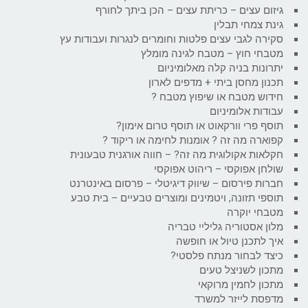
גיזום עצים – כריתת עצים – הכן ביתך לחורף
גינת צמחי תבלין
סקירה לגבי עצים פלטות וחומרים לנגרות ועבודות עץ
מטבחי חוץ – מטבח לגינה מומלץ
יתרונות בניה קלה מאלומיניום
תכנון מחסן ביתי + מדפים לארון
חידוש מטבח או שיפוץ מטבח ?
עבודות אלומיניום
תוסף פרי וורקאוט או תוסף טרום אימון?
קפוארה מה זה ? אומנות לחימה או ריקוד ?
חקלאות אקולוגית מה זה? – חווה אורגנית טבעונית
שולחן אפוקסי – ריהוט אפוקסי
חברות פירסום – שיווק דיגיטלי – פרסום באינטרנט
תוספי תזונה, ויטמינים ומוצרים טבעיים – בית טבע
מטבחי יוקרה
מלון אסטוריה גליליי טבריה
איך לתכנן טיול או חופשה
כיצד לבחור מנתח פלסטי?
מתכון לשניצל טעים
מתכון לחמין מרוקאי
מדפסת לייזר למשרד