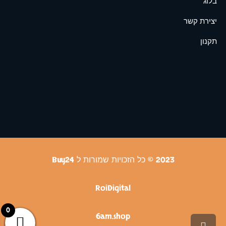
בלוג
יצירת קשר
תקנון
2023 © כל הזכויות שמורות ל Buy24
RoiDigital
0
6am.shop
גלילה לראש העמוד