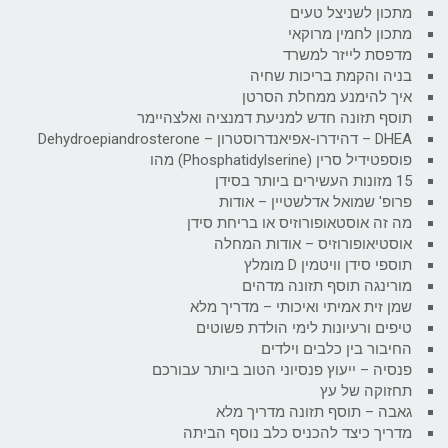
מתכון לשניצל טעים
מתכון לחמין מרוקאי
מדפסת לייזר למשרד
בניה והקמת בריכות שחיה
איך להימנע ממחלת הסרטן
תוסף תזונה חדש למניעת דמנציה ואלצהיימר
DHEA – דהידרו-אפיאנדרוסטרון – Dehydroepiandrosterone
פוספטידיל סרין (Phosphatidylserine) מהו
15 מזונות העשירים ביותר בסידן
פרופ' שמואל אדלשטיין – אודות
מה זה אוסטאופורוזיס או בריחת סידן
אוסטיאופורוזיס – אודות המחלה
תוספי סידן וויטמין D מומלץ
מורינגה תוסף תזונה מדהים
שמן זית אמיתי ואיכותי – מדריך מלא
טיפים ורעיונות לימי הולדת פשוטים
החיבור בין כלבים וילדים
פנסיה – ייעוץ פנסיוני הטוב ביותר עבורכם
תחזוקה של עץ
גאבה – תוסף תזונה מדריך מלא
מדריך כיצד להכניס כלב נוסף הביתה