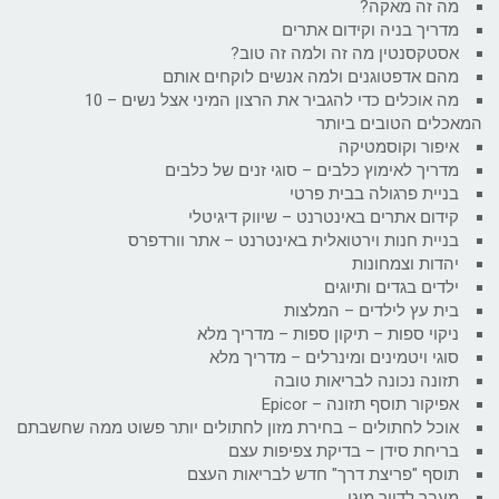
מה זה מאקה?
מדריך בניה וקידום אתרים
אסטקסנטין מה זה ולמה זה טוב?
מהם אדפטוגנים ולמה אנשים לוקחים אותם
מה אוכלים כדי להגביר את הרצון המיני אצל נשים – 10
המאכלים הטובים ביותר
איפור וקוסמטיקה
מדריך לאימוץ כלבים – סוגי זנים של כלבים
בניית פרגולה בבית פרטי
קידום אתרים באינטרנט – שיווק דיגיטלי
בניית חנות וירטואלית באינטרנט – אתר וורדפרס
יהדות וצמחונות
ילדים בגדים ותיוגים
בית עץ לילדים – המלצות
ניקוי ספות – תיקון ספות – מדריך מלא
סוגי ויטמינים ומינרלים – מדריך מלא
תזונה נכונה לבריאות טובה
אפיקור תוסף תזונה – Epicor
אוכל לחתולים – בחירת מזון לחתולים יותר פשוט ממה שחשבתם
בריחת סידן – בדיקת צפיפות עצם
תוסף "פריצת דרך" חדש לבריאות העצם
מעבר לדיור מוגן