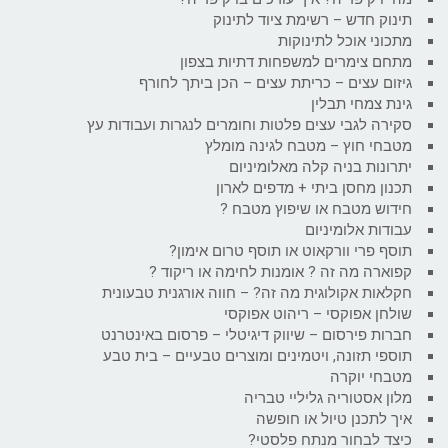
תינוק חדש – רשימת ציוד לתינוק
מתכוני אוכל לתינוקות
מתחם צימרים למשפחות דתיות בצפון
גיזום עצים – כריתת עצים – הכן ביתך לחורף
גינת צמחי תבלין
סקירה לגבי עצים פלטות וחומרים לנגרות ועבודות עץ
מטבחי חוץ – מטבח לגינה מומלץ
יתרונות בניה קלה מאלומיניום
תכנון מחסן ביתי + מדפים לארון
חידוש מטבח או שיפוץ מטבח ?
עבודות אלומיניום
תוסף פרי וורקאוט או תוסף טרום אימון?
קפוארה מה זה ? אומנות לחימה או ריקוד ?
חקלאות אקולוגית מה זה? – חווה אורגנית טבעונית
שולחן אפוקסי – ריהוט אפוקסי
חברות פירסום – שיווק דיגיטלי – פרסום באינטרנט
תוספי תזונה, ויטמינים ומוצרים טבעיים – בית טבע
מטבחי יוקרה
מלון אסטוריה גליליי טבריה
איך לתכנן טיול או חופשה
כיצד לבחור מנתח פלסטי?