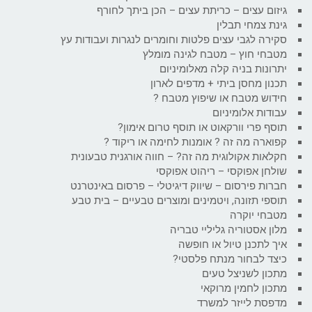
גיזום עצים – כריתת עצים – הכן ביתך לחורף
גינת צמחי תבלין
סקירה לגבי עצים פלטות וחומרים לנגרות ועבודות עץ
מטבחי חוץ – מטבח לגינה מומלץ
יתרונות בניה קלה מאלומיניום
תכנון מחסן ביתי + מדפים לארון
חידוש מטבח או שיפוץ מטבח ?
עבודות אלומיניום
תוסף פרי וורקאוט או תוסף טרום אימון?
קפוארה מה זה ? אומנות לחימה או ריקוד ?
חקלאות אקולוגית מה זה? – חווה אורגנית טבעונית
שולחן אפוקסי – ריהוט אפוקסי
חברות פירסום – שיווק דיגיטלי – פרסום באינטרנט
תוספי תזונה, ויטמינים ומוצרים טבעיים – בית טבע
מטבחי יוקרה
מלון אסטוריה גליליי טבריה
איך לתכנן טיול או חופשה
כיצד לבחור מנתח פלסטי?
מתכון לשניצל טעים
מתכון לחמין מרוקאי
מדפסת לייזר למשרד