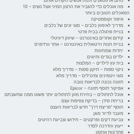
מהם אדפטוגנים ולמה אנשים לוקחים אותם
מה אוכלים כדי להגביר את הרצון המיני אצל נשים – 10
המאכלים הטובים ביותר
איפור וקוסמטיקה
מדריך לאימוץ כלבים – סוגי זנים של כלבים
בניית פרגולה בבית פרטי
קידום אתרים באינטרנט – שיווק דיגיטלי
בניית חנות וירטואלית באינטרנט – אתר וורדפרס
יהדות וצמחונות
ילדים בגדים ותיוגים
בית עץ לילדים – המלצות
ניקוי ספות – תיקון ספות – מדריך מלא
סוגי ויטמינים ומינרלים – מדריך מלא
תזונה נכונה לבריאות טובה
אפיקור תוסף תזונה – Epicor
אוכל לחתולים – בחירת מזון לחתולים יותר פשוט ממה שחשבתם
בריחת סידן – בדיקת צפיפות עצם
תוסף "פריצת דרך" חדש לבריאות העצם
מעבר לדיור מוגן
צביעת דקים ופרקטים – חידוש וצביעת רהיטים
ייעוץ והדרכה לסדר
פתרונות אחסון