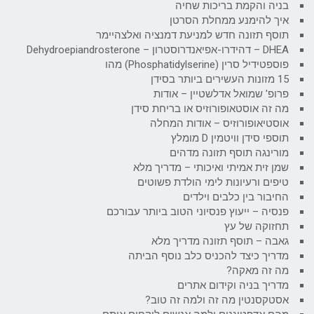
בניה והקמת בריכות שחיה
איך להימנע ממחלת הסרטן
תוסף תזונה חדש למניעת דמנציה ואלצהיימר
DHEA – דהידרו-אפיאנדרוסטרון – Dehydroepiandrosterone
פוספטידיל סרין (Phosphatidylserine) מהו
15 מזונות העשירים ביותר בסידן
פרופ' שמואל אדלשטיין – אודות
מה זה אוסטאופורוזיס או בריחת סידן
אוסטיאופורוזיס – אודות המחלה
תוספי סידן וויטמין D מומלץ
מורינגה תוסף תזונה מדהים
שמן זית אמיתי ואיכותי – מדריך מלא
טיפים ורעיונות לימי הולדת פשוטים
החיבור בין כלבים וילדים
פנסיה – ייעוץ פנסיוני הטוב ביותר עבורכם
תחזוקה של עץ
גאבה – תוסף תזונה מדריך מלא
מדריך כיצד להכניס כלב נוסף הביתה
מה זה מאקה?
מדריך בניה וקידום אתרים
אסטקסנטין מה זה ולמה זה טוב?