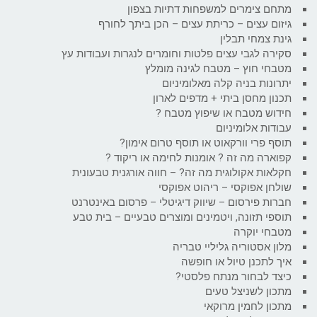
מתחם צימרים למשפחות דתיות בצפון
גיזום עצים – כריתת עצים – הכן ביתך לחורף
גינת צמחי תבלין
סקירה לגבי עצים פלטות וחומרים לנגרות ועבודות עץ
מטבחי חוץ – מטבח לגינה מומלץ
יתרונות בניה קלה מאלומיניום
תכנון מחסן ביתי + מדפים לארון
חידוש מטבח או שיפוץ מטבח ?
עבודות אלומיניום
תוסף פרי וורקאוט או תוסף טרום אימון?
קפוארה מה זה ? אומנות לחימה או ריקוד ?
חקלאות אקולוגית מה זה? – חווה אורגנית טבעונית
שולחן אפוקסי – ריהוט אפוקסי
חברות פירסום – שיווק דיגיטלי – פרסום באינטרנט
תוספי תזונה, ויטמינים ומוצרים טבעיים – בית טבע
מטבחי יוקרה
מלון אסטוריה גליליי טבריה
איך לתכנן טיול או חופשה
כיצד לבחור מנתח פלסטי?
מתכון לשניצל טעים
מתכון לחמין מרוקאי