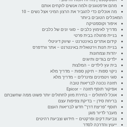
מהם אדפטוגנים ולמה אנשים לוקחים אותם
מה אוכלים כדי להגביר את הרצון המיני אצל נשים – 10
המאכלים הטובים ביותר
איפור וקוסמטיקה
מדריך לאימוץ כלבים – סוגי זנים של כלבים
בניית פרגולה בבית פרטי
קידום אתרים באינטרנט – שיווק דיגיטלי
בניית חנות וירטואלית באינטרנט – אתר וורדפרס
יהדות וצמחונות
ילדים בגדים ותיוגים
בית עץ לילדים – המלצות
ניקוי ספות – תיקון ספות – מדריך מלא
סוגי ויטמינים ומינרלים – מדריך מלא
תזונה נכונה לבריאות טובה
אפיקור תוסף תזונה – Epicor
אוכל לחתולים – בחירת מזון לחתולים יותר פשוט ממה שחשבתם
בריחת סידן – בדיקת צפיפות עצם
תוסף "פריצת דרך" חדש לבריאות העצם
מעבר לדיור מוגן
צביעת דקים ופרקטים – חידוש וצביעת רהיטים
ייעוץ והדרכה לסדר