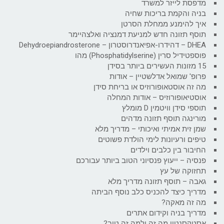
מדפסת לייזר למשרד
בניה והקמת בריכות שחיה
איך להימנע ממחלת הסרטן
תוסף תזונה חדש למניעת דמנציה ואלצהיימר
DHEA – דהידרו-אפיאנדרוסטרון – Dehydroepiandrosterone
פוספטידיל סרין (Phosphatidylserine) מהו
15 מזונות העשירים ביותר בסידן
פרופ' שמואל אדלשטיין – אודות
מה זה אוסטאופורוזיס או בריחת סידן
אוסטיאופורוזיס – אודות המחלה
תוספי סידן וויטמין D מומלץ
מורינגה תוסף תזונה מדהים
שמן זית אמיתי ואיכותי – מדריך מלא
טיפים ורעיונות לימי הולדת פשוטים
החיבור בין כלבים וילדים
פנסיה – ייעוץ פנסיוני הטוב ביותר עבורכם
תחזוקה של עץ
גאבה – תוסף תזונה מדריך מלא
מדריך כיצד להכניס כלב נוסף הביתה
מה זה מאקה?
מדריך בניה וקידום אתרים
אסטקסנטין מה זה ולמה זה טוב?