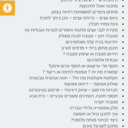
פתח
מתכוני אוכל לתינוקות
מתחם צימרים למשפחות דתיות בצפון
גיזום עצים – כריתת עצים – הכן ביתך לחורף
גינת צמחי תבלין
סקירה לגבי עצים פלטות וחומרים לנגרות ועבודות עץ
מטבחי חוץ – מטבח לגינה מומלץ
יתרונות בניה קלה מאלומיניום
תכנון מחסן ביתי + מדפים לארון
חידוש מטבח או שיפוץ מטבח ?
עבודות אלומיניום
תוסף פרי וורקאוט או תוסף טרום אימון?
קפוארה מה זה ? אומנות לחימה או ריקוד ?
חקלאות אקולוגית מה זה? – חווה אורגנית טבעונית
שולחן אפוקסי – ריהוט אפוקסי
חברות פירסום – שיווק דיגיטלי – פרסום באינטרנט
תוספי תזונה, ויטמינים ומוצרים טבעיים – בית טבע
מטבחי יוקרה
מלון אסטוריה גליליי טבריה
איך לתכנן טיול או חופשה
כיצד לבחור מנתח פלסטי?
מתכון לשניצל טעים