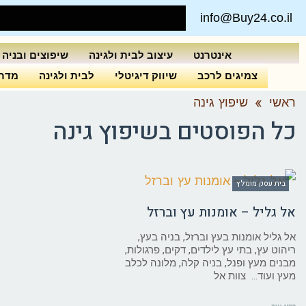
info@Buy24.co.il
אינטרנט
עיצוב לבית ולגינה
שיפוצים ובניה
צמיגים לרכב
שיווק דיגיטלי
לבית ולגינה
מדרי
ראשי
»
שיפוץ גינה
כל הפוסטים ב
שיפוץ גינה
בית עסק מומלץ
אל גליל – אומנות עץ וברזל
אל גליל אומנות בעץ וברזל, בניה בעץ,
ריהוט עץ, בתי עץ לילדים, דקים, פרגולות,
מבנים מעץ ופנל, בניה קלה, מלונה לכלב
מעץ ועוד… צוות אל
קרא עוד ←