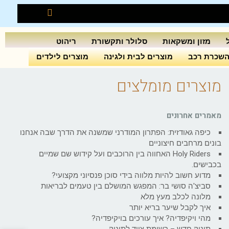
מזון ומשקאות
סלולר ותקשורת
ריהוט
שכרת רכב
מוצרים לבית ולגינה
מוצרים לילדים
מוצרים מומלצים
מאמרים אחרונים
כיפה גאודזית: הפתרון המודרני שמשנה את הדרך שבה אנחנו
בונים מרחבים חיצוניים
Holy Riders האחווה בין הרוכבים ועל קידוש שם שמיים
בכבישים.
מדוע חשוב להיות מלווה בידי סוכן פנסיוני מקצועי?
סביצ'ה סושי בר: המפגש המושלם בין טעמים לבריאות
מלונה לכלב מעץ מלא
איך לקבל שיער בריא יותר
מהי ויקיפדיה? איך עורכים בויקיפדיה?
תינוק חדש – רשימת ציוד לתינוק