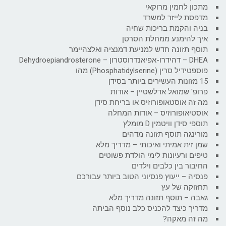
מתכון לחמין מרוקאי
מדפסת לייזר למשרד
בניה והקמת בריכות שחיה
איך להימנע ממחלת הסרטן
תוסף תזונה חדש למניעת דמנציה ואלצהיימר
DHEA – דהידרו-אפיאנדרוסטרון – Dehydroepiandrosterone
פוספטידיל סרין (Phosphatidylserine) מהו
15 מזונות העשירים ביותר בסידן
פרופ' שמואל אדלשטיין – אודות
מה זה אוסטאופורוזיס או בריחת סידן
אוסטיאופורוזיס – אודות המחלה
תוספי סידן וויטמין D מומלץ
מורינגה תוסף תזונה מדהים
שמן זית אמיתי ואיכותי – מדריך מלא
טיפים ורעיונות לימי הולדת פשוטים
החיבור בין כלבים וילדים
פנסיה – ייעוץ פנסיוני הטוב ביותר עבורכם
תחזוקה של עץ
גאבה – תוסף תזונה מדריך מלא
מדריך כיצד להכניס כלב נוסף הביתה
מה זה מאקה?