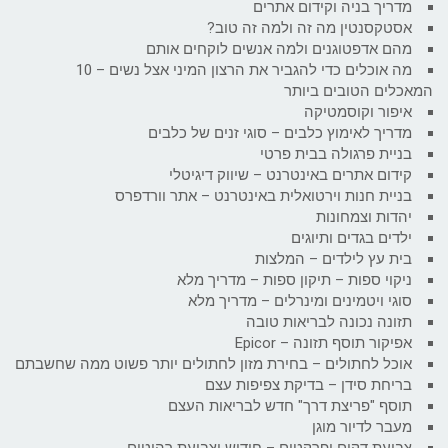
מדריך בניה וקידום אתרים
אסטקסנטין מה זה ולמה זה טוב?
מהם אדפטוגנים ולמה אנשים לוקחים אותם
מה אוכלים כדי להגביר את הרצון המיני אצל נשים – 10
המאכלים הטובים ביותר
איפור וקוסמטיקה
מדריך לאימוץ כלבים – סוגי זנים של כלבים
בניית פרגולה בבית פרטי
קידום אתרים באינטרנט – שיווק דיגיטלי
בניית חנות וירטואלית באינטרנט – אתר וורדפרס
יהדות וצמחונות
ילדים בגדים ותיוגים
בית עץ לילדים – המלצות
ניקוי ספות – תיקון ספות – מדריך מלא
סוגי ויטמינים ומינרלים – מדריך מלא
תזונה נכונה לבריאות טובה
אפיקור תוסף תזונה – Epicor
אוכל לחתולים – בחירת מזון לחתולים יותר פשוט ממה שחשבתם
בריחת סידן – בדיקת צפיפות עצם
תוסף "פריצת דרך" חדש לבריאות העצם
מעבר לדיור מוגן
צביעת דקים ופרקטים – חידוש וצביעת רהיטים