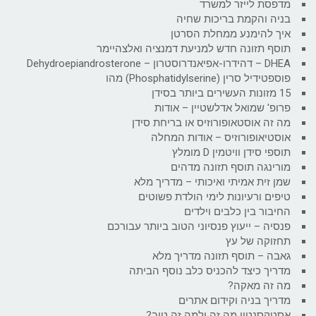
מדפסת לייזר למשרד
בניה והקמת בריכות שחיה
איך להימנע ממחלת הסרטן
תוסף תזונה חדש למניעת דמנציה ואלצהיימר
DHEA – דהידרו-אפיאנדרוסטרון – Dehydroepiandrosterone
פוספטידיל סרין (Phosphatidylserine) מהו
15 מזונות העשירים ביותר בסידן
פרופ' שמואל אדלשטיין – אודות
מה זה אוסטאופורוזיס או בריחת סידן
אוסטיאופורוזיס – אודות המחלה
תוספי סידן וויטמין D מומלץ
מורינגה תוסף תזונה מדהים
שמן זית אמיתי ואיכותי – מדריך מלא
טיפים ורעיונות לימי הולדת פשוטים
החיבור בין כלבים וילדים
פנסיה – ייעוץ פנסיוני הטוב ביותר עבורכם
תחזוקה של עץ
גאבה – תוסף תזונה מדריך מלא
מדריך כיצד להכניס כלב נוסף הביתה
מה זה מאקה?
מדריך בניה וקידום אתרים
אסטקסנטין מה זה ולמה זה טוב?