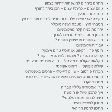
מתחם צימרים למשפחות דתיות בצפון
גיזום עצים – כריתת עצים – הכן ביתך לחורף
גינת צמחי תבלין
סקירה לגבי עצים פלטות וחומרים לנגרות ועבודות עץ
מטבחי חוץ – מטבח לגינה מומלץ
יתרונות בניה קלה מאלומיניום
תכנון מחסן ביתי + מדפים לארון
חידוש מטבח או שיפוץ מטבח ?
עבודות אלומיניום
תוסף פרי וורקאוט או תוסף טרום אימון?
קפוארה מה זה ? אומנות לחימה או ריקוד ?
חקלאות אקולוגית מה זה? – חווה אורגנית טבעונית
שולחן אפוקסי – ריהוט אפוקסי
חברות פירסום – שיווק דיגיטלי – פרסום באינטרנט
תוספי תזונה, ויטמינים ומוצרים טבעיים – בית טבע
מטבחי יוקרה
מלון אסטוריה גליליי טבריה
איך לתכנן טיול או חופשה
כיצד לבחור מנתח פלסטי?
מתכון לשניצל טעים
מתכון לחמין מרוקאי