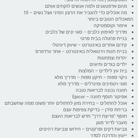
מהם אדפטוגנים ולמה אנשים לוקחים אותם
מה אוכלים כדי להגביר את הרצון המיני אצל נשים – 10
המאכלים הטובים ביותר
איפור וקוסמטיקה
מדריך לאימוץ כלבים – סוגי זנים של כלבים
בניית פרגולה בבית פרטי
קידום אתרים באינטרנט – שיווק דיגיטלי
בניית חנות וירטואלית באינטרנט – אתר וורדפרס
יהדות וצמחונות
ילדים בגדים ותיוגים
בית עץ לילדים – המלצות
ניקוי ספות – תיקון ספות – מדריך מלא
סוגי ויטמינים ומינרלים – מדריך מלא
תזונה נכונה לבריאות טובה
אפיקור תוסף תזונה – Epicor
אוכל לחתולים – בחירת מזון לחתולים יותר פשוט ממה שחשבתם
בריחת סידן – בדיקת צפיפות עצם
תוסף "פריצת דרך" חדש לבריאות העצם
מעבר לדיור מוגן
צביעת דקים ופרקטים – חידוש וצביעת רהיטים
ייעוץ והדרכה לסדר