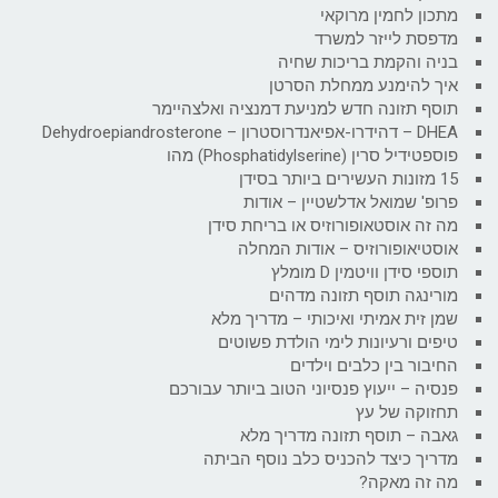
מתכון לחמין מרוקאי
מדפסת לייזר למשרד
בניה והקמת בריכות שחיה
איך להימנע ממחלת הסרטן
תוסף תזונה חדש למניעת דמנציה ואלצהיימר
DHEA – דהידרו-אפיאנדרוסטרון – Dehydroepiandrosterone
פוספטידיל סרין (Phosphatidylserine) מהו
15 מזונות העשירים ביותר בסידן
פרופ' שמואל אדלשטיין – אודות
מה זה אוסטאופורוזיס או בריחת סידן
אוסטיאופורוזיס – אודות המחלה
תוספי סידן וויטמין D מומלץ
מורינגה תוסף תזונה מדהים
שמן זית אמיתי ואיכותי – מדריך מלא
טיפים ורעיונות לימי הולדת פשוטים
החיבור בין כלבים וילדים
פנסיה – ייעוץ פנסיוני הטוב ביותר עבורכם
תחזוקה של עץ
גאבה – תוסף תזונה מדריך מלא
מדריך כיצד להכניס כלב נוסף הביתה
מה זה מאקה?