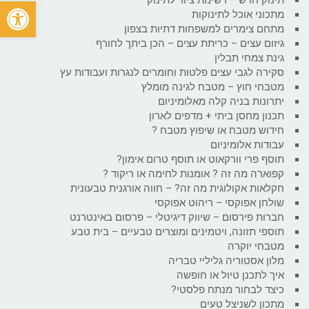
פתח
מתכוני אוכל לתינוקות
מתחם צימרים למשפחות דתיות בצפון
גיזום עצים – כריתת עצים – הכן ביתך לחורף
גינת צמחי תבלין
סקירה לגבי עצים פלטות וחומרים לנגרות ועבודות עץ
מטבחי חוץ – מטבח לגינה מומלץ
יתרונות בניה קלה מאלומיניום
תכנון מחסן ביתי + מדפים לארון
חידוש מטבח או שיפוץ מטבח ?
עבודות אלומיניום
תוסף פרי וורקאוט או תוסף טרום אימון?
קפוארה מה זה ? אומנות לחימה או ריקוד ?
חקלאות אקולוגית מה זה? – חווה אורגנית טבעונית
שולחן אפוקסי – ריהוט אפוקסי
חברות פירסום – שיווק דיגיטלי – פרסום באינטרנט
תוספי תזונה, ויטמינים ומוצרים טבעיים – בית טבע
מטבחי יוקרה
מלון אסטוריה גליליי טבריה
איך לתכנן טיול או חופשה
כיצד לבחור מנתח פלסטי?
מתכון לשניצל טעים