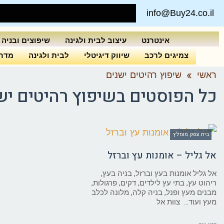
info@Buy24.co.il
אינטרנט
עיצוב לבית ולגינה
שיפוצים ובניה
צמיגים לרכב
שיווק דיגיטלי
לבית ולגינה
מדרי
ראשי
»
שיפוץ רהיטים ישנים
כל הפוסטים ב
שיפוץ רהיטים יש
בית עסק מומלץ
אל גליל – אומנות עץ וברזל
אל גליל אומנות בעץ וברזל, בניה בעץ,
ריהוט עץ, בתי עץ לילדים, דקים, פרגולות,
מבנים מעץ ופנל, בניה קלה, מלונה לכלב
מעץ ועוד… צוות אל
קרא עוד ←