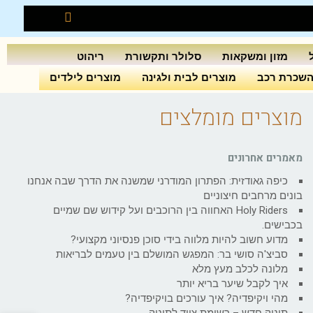
מזון ומשקאות
סלולר ותקשורת
ריהוט
שכרת רכב
מוצרים לבית ולגינה
מוצרים לילדים
מוצרים מומלצים
מאמרים אחרונים
כיפה גאודזית: הפתרון המודרני שמשנה את הדרך שבה אנחנו
בונים מרחבים חיצוניים
Holy Riders האחווה בין הרוכבים ועל קידוש שם שמיים
בכבישים.
מדוע חשוב להיות מלווה בידי סוכן פנסיוני מקצועי?
סביצ'ה סושי בר: המפגש המושלם בין טעמים לבריאות
מלונה לכלב מעץ מלא
איך לקבל שיער בריא יותר
מהי ויקיפדיה? איך עורכים בויקיפדיה?
תינוק חדש – רשימת ציוד לתינוק