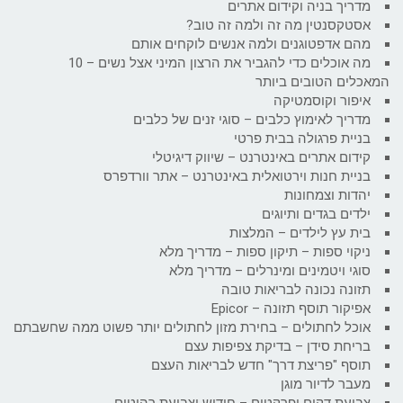
מדריך בניה וקידום אתרים
אסטקסנטין מה זה ולמה זה טוב?
מהם אדפטוגנים ולמה אנשים לוקחים אותם
מה אוכלים כדי להגביר את הרצון המיני אצל נשים – 10
המאכלים הטובים ביותר
איפור וקוסמטיקה
מדריך לאימוץ כלבים – סוגי זנים של כלבים
בניית פרגולה בבית פרטי
קידום אתרים באינטרנט – שיווק דיגיטלי
בניית חנות וירטואלית באינטרנט – אתר וורדפרס
יהדות וצמחונות
ילדים בגדים ותיוגים
בית עץ לילדים – המלצות
ניקוי ספות – תיקון ספות – מדריך מלא
סוגי ויטמינים ומינרלים – מדריך מלא
תזונה נכונה לבריאות טובה
אפיקור תוסף תזונה – Epicor
אוכל לחתולים – בחירת מזון לחתולים יותר פשוט ממה שחשבתם
בריחת סידן – בדיקת צפיפות עצם
תוסף "פריצת דרך" חדש לבריאות העצם
מעבר לדיור מוגן
צביעת דקים ופרקטים – חידוש וצביעת רהיטים