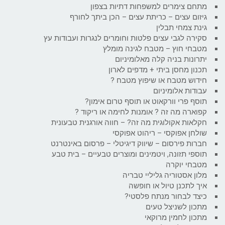
מתחם צימרים למשפחות דתיות בצפון
גיזום עצים – כריתת עצים – הכן ביתך לחורף
גינת צמחי תבלין
סקירה לגבי עצים פלטות וחומרים לנגרות ועבודות עץ
מטבחי חוץ – מטבח לגינה מומלץ
יתרונות בניה קלה מאלומיניום
תכנון מחסן ביתי + מדפים לארון
חידוש מטבח או שיפוץ מטבח ?
עבודות אלומיניום
תוסף פרי וורקאוט או תוסף טרום אימון?
קפוארה מה זה ? אומנות לחימה או ריקוד ?
חקלאות אקולוגית מה זה? – חווה אורגנית טבעונית
שולחן אפוקסי – ריהוט אפוקסי
חברות פירסום – שיווק דיגיטלי – פרסום באינטרנט
תוספי תזונה, ויטמינים ומוצרים טבעיים – בית טבע
מטבחי יוקרה
מלון אסטוריה גליליי טבריה
איך לתכנן טיול או חופשה
כיצד לבחור מנתח פלסטי?
מתכון לשניצל טעים
מתכון לחמין מרוקאי