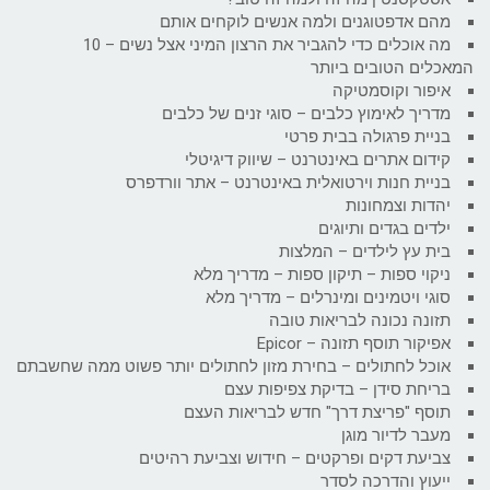
מהם אדפטוגנים ולמה אנשים לוקחים אותם
מה אוכלים כדי להגביר את הרצון המיני אצל נשים – 10
המאכלים הטובים ביותר
איפור וקוסמטיקה
מדריך לאימוץ כלבים – סוגי זנים של כלבים
בניית פרגולה בבית פרטי
קידום אתרים באינטרנט – שיווק דיגיטלי
בניית חנות וירטואלית באינטרנט – אתר וורדפרס
יהדות וצמחונות
ילדים בגדים ותיוגים
בית עץ לילדים – המלצות
ניקוי ספות – תיקון ספות – מדריך מלא
סוגי ויטמינים ומינרלים – מדריך מלא
תזונה נכונה לבריאות טובה
אפיקור תוסף תזונה – Epicor
אוכל לחתולים – בחירת מזון לחתולים יותר פשוט ממה שחשבתם
בריחת סידן – בדיקת צפיפות עצם
תוסף "פריצת דרך" חדש לבריאות העצם
מעבר לדיור מוגן
צביעת דקים ופרקטים – חידוש וצביעת רהיטים
ייעוץ והדרכה לסדר