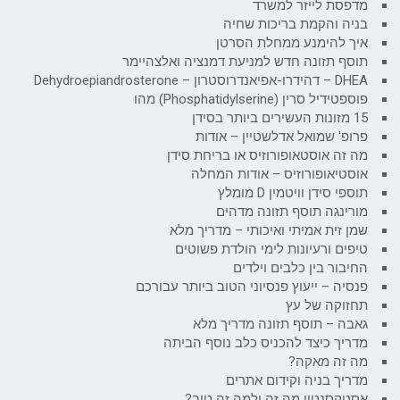
מדפסת לייזר למשרד
בניה והקמת בריכות שחיה
איך להימנע ממחלת הסרטן
תוסף תזונה חדש למניעת דמנציה ואלצהיימר
DHEA – דהידרו-אפיאנדרוסטרון – Dehydroepiandrosterone
פוספטידיל סרין (Phosphatidylserine) מהו
15 מזונות העשירים ביותר בסידן
פרופ' שמואל אדלשטיין – אודות
מה זה אוסטאופורוזיס או בריחת סידן
אוסטיאופורוזיס – אודות המחלה
תוספי סידן וויטמין D מומלץ
מורינגה תוסף תזונה מדהים
שמן זית אמיתי ואיכותי – מדריך מלא
טיפים ורעיונות לימי הולדת פשוטים
החיבור בין כלבים וילדים
פנסיה – ייעוץ פנסיוני הטוב ביותר עבורכם
תחזוקה של עץ
גאבה – תוסף תזונה מדריך מלא
מדריך כיצד להכניס כלב נוסף הביתה
מה זה מאקה?
מדריך בניה וקידום אתרים
אסטקסנטין מה זה ולמה זה טוב?