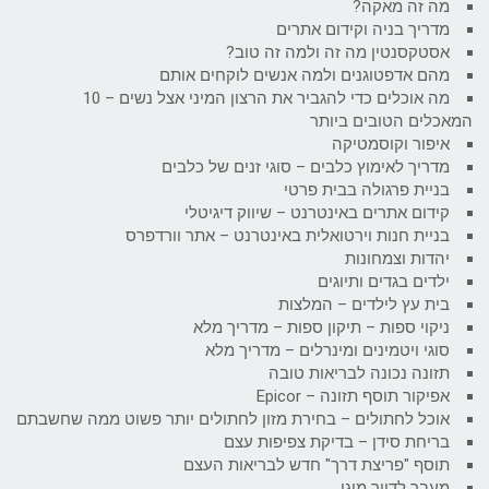
מה זה מאקה?
מדריך בניה וקידום אתרים
אסטקסנטין מה זה ולמה זה טוב?
מהם אדפטוגנים ולמה אנשים לוקחים אותם
מה אוכלים כדי להגביר את הרצון המיני אצל נשים – 10
המאכלים הטובים ביותר
איפור וקוסמטיקה
מדריך לאימוץ כלבים – סוגי זנים של כלבים
בניית פרגולה בבית פרטי
קידום אתרים באינטרנט – שיווק דיגיטלי
בניית חנות וירטואלית באינטרנט – אתר וורדפרס
יהדות וצמחונות
ילדים בגדים ותיוגים
בית עץ לילדים – המלצות
ניקוי ספות – תיקון ספות – מדריך מלא
סוגי ויטמינים ומינרלים – מדריך מלא
תזונה נכונה לבריאות טובה
אפיקור תוסף תזונה – Epicor
אוכל לחתולים – בחירת מזון לחתולים יותר פשוט ממה שחשבתם
בריחת סידן – בדיקת צפיפות עצם
תוסף "פריצת דרך" חדש לבריאות העצם
מעבר לדיור מוגן