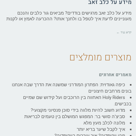
מידע על כלב זאב
מידע על כלב זאב מרגישים בודדים? מביאים גור כלבים והנכם
מעוניינים לדעת איך לטפל בו ולחנך אותו? ההכרעה לאמץ או לקנות
קרא עוד ←
מוצרים מומלצים
מאמרים אחרונים
כיפה גאודזית: הפתרון המודרני שמשנה את הדרך שבה אנחנו
בונים מרחבים חיצוניים
Holy Riders האחווה בין הרוכבים ועל קידוש שם שמיים
בכבישים.
מדוע חשוב להיות מלווה בידי סוכן פנסיוני מקצועי?
סביצ'ה סושי בר: המפגש המושלם בין טעמים לבריאות
מלונה לכלב מעץ מלא
איך לקבל שיער בריא יותר
מהי ויקיפדיה? איך עורכים בויקיפדיה?