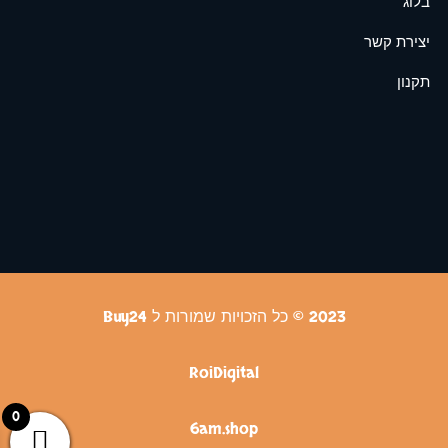
בלוג
יצירת קשר
תקנון
2023 © כל הזכויות שמורות ל Buy24
RoiDigital
0
6am.shop