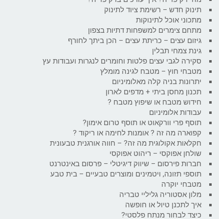
תינוק חדש – רשימת ציוד לתינוק
מתכוני אוכל לתינוקות
מתחם צימרים למשפחות דתיות בצפון
גיזום עצים – כריתת עצים – הכן ביתך לחורף
גינת צמחי תבלין
סקירה לגבי עצים פלטות וחומרים לנגרות ועבודות עץ
מטבחי חוץ – מטבח לגינה מומלץ
יתרונות בניה קלה מאלומיניום
תכנון מחסן ביתי + מדפים לארון
חידוש מטבח או שיפוץ מטבח ?
עבודות אלומיניום
תוסף פרי וורקאוט או תוסף טרום אימון?
קפוארה מה זה ? אומנות לחימה או ריקוד ?
חקלאות אקולוגית מה זה? – חווה אורגנית טבעונית
שולחן אפוקסי – ריהוט אפוקסי
חברות פירסום – שיווק דיגיטלי – פרסום באינטרנט
תוספי תזונה, ויטמינים ומוצרים טבעיים – בית טבע
מטבחי יוקרה
מלון אסטוריה גליליי טבריה
איך לתכנן טיול או חופשה
כיצד לבחור מנתח פלסטי?