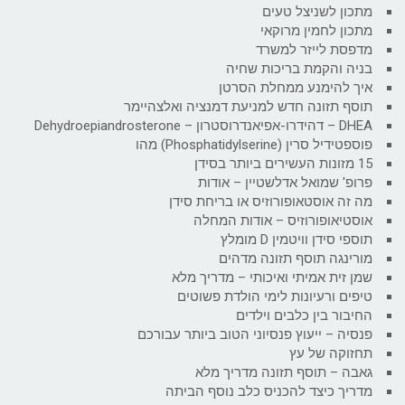
מתכון לשניצל טעים
מתכון לחמין מרוקאי
מדפסת לייזר למשרד
בניה והקמת בריכות שחיה
איך להימנע ממחלת הסרטן
תוסף תזונה חדש למניעת דמנציה ואלצהיימר
DHEA – דהידרו-אפיאנדרוסטרון – Dehydroepiandrosterone
פוספטידיל סרין (Phosphatidylserine) מהו
15 מזונות העשירים ביותר בסידן
פרופ' שמואל אדלשטיין – אודות
מה זה אוסטאופורוזיס או בריחת סידן
אוסטיאופורוזיס – אודות המחלה
תוספי סידן וויטמין D מומלץ
מורינגה תוסף תזונה מדהים
שמן זית אמיתי ואיכותי – מדריך מלא
טיפים ורעיונות לימי הולדת פשוטים
החיבור בין כלבים וילדים
פנסיה – ייעוץ פנסיוני הטוב ביותר עבורכם
תחזוקה של עץ
גאבה – תוסף תזונה מדריך מלא
מדריך כיצד להכניס כלב נוסף הביתה