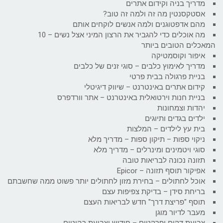
מדריך בניה וקידום אתרים
אסטקסנטין מה זה ולמה זה טוב?
מהם אדפטוגנים ולמה אנשים לוקחים אותם
מה אוכלים כדי להגביר את הרצון המיני אצל נשים – 10
המאכלים הטובים ביותר
איפור וקוסמטיקה
מדריך לאימוץ כלבים – סוגי זנים של כלבים
בניית פרגולה בבית פרטי
קידום אתרים באינטרנט – שיווק דיגיטלי
בניית חנות וירטואלית באינטרנט – אתר וורדפרס
יהדות וצמחונות
ילדים בגדים ותיוגים
בית עץ לילדים – המלצות
ניקוי ספות – תיקון ספות – מדריך מלא
סוגי ויטמינים ומינרלים – מדריך מלא
תזונה נכונה לבריאות טובה
אפיקור תוסף תזונה – Epicor
אוכל לחתולים – בחירת מזון לחתולים יותר פשוט ממה שחשבתם
בריחת סידן – בדיקת צפיפות עצם
תוסף "פריצת דרך" חדש לבריאות העצם
מעבר לדיור מוגן
צביעת דקים ופרקטים – חידוש וצביעת רהיטים