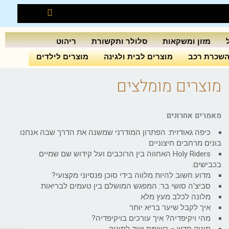
מזון ומשקאות
סלולר ותקשורת
ריהוט
שכרת רכב
מוצרים לבית ולגינה
מוצרים לילדים
מוצרים מומלצים
מאמרים אחרונים
כיפה גאודזית: הפתרון המודרני שמשנה את הדרך שבה אנחנו
בונים מרחבים חיצוניים
Holy Riders האחווה בין הרוכבים ועל קידוש שם שמיים
בכבישים.
מדוע חשוב להיות מלווה בידי סוכן פנסיוני מקצועי?
סביצ'ה סושי בר: המפגש המושלם בין טעמים לבריאות
מלונה לכלב מעץ מלא
איך לקבל שיער בריא יותר
מהי ויקיפדיה? איך עורכים בויקיפדיה?
תינוק חדש – רשימת ציוד לתינוק