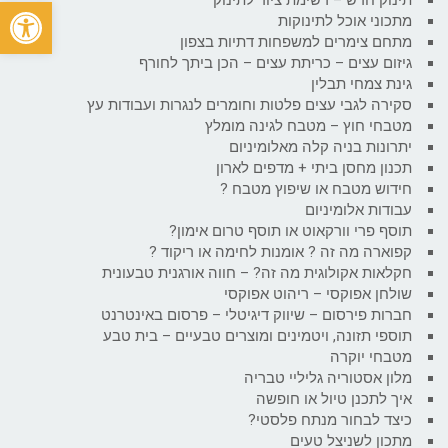
פתח
מתכוני אוכל לתינוקות
מתחם צימרים למשפחות דתיות בצפון
גיזום עצים – כריתת עצים – הכן ביתך לחורף
גינת צמחי תבלין
סקירה לגבי עצים פלטות וחומרים לנגרות ועבודות עץ
מטבחי חוץ – מטבח לגינה מומלץ
יתרונות בניה קלה מאלומיניום
תכנון מחסן ביתי + מדפים לארון
חידוש מטבח או שיפוץ מטבח ?
עבודות אלומיניום
תוסף פרי וורקאוט או תוסף טרום אימון?
קפוארה מה זה ? אומנות לחימה או ריקוד ?
חקלאות אקולוגית מה זה? – חווה אורגנית טבעונית
שולחן אפוקסי – ריהוט אפוקסי
חברות פירסום – שיווק דיגיטלי – פרסום באינטרנט
תוספי תזונה, ויטמינים ומוצרים טבעיים – בית טבע
מטבחי יוקרה
מלון אסטוריה גליליי טבריה
איך לתכנן טיול או חופשה
כיצד לבחור מנתח פלסטי?
מתכון לשניצל טעים