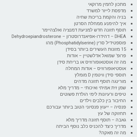
מתכון לחמין מרוקאי
מדפסת לייזר למשרד
בניה והקמת בריכות שחיה
איך להימנע ממחלת הסרטן
תוסף תזונה חדש למניעת דמנציה ואלצהיימר
DHEA – דהידרו-אפיאנדרוסטרון – Dehydroepiandrosterone
פוספטידיל סרין (Phosphatidylserine) מהו
15 מזונות העשירים ביותר בסידן
פרופ' שמואל אדלשטיין – אודות
מה זה אוסטאופורוזיס או בריחת סידן
אוסטיאופורוזיס – אודות המחלה
תוספי סידן וויטמין D מומלץ
מורינגה תוסף תזונה מדהים
שמן זית אמיתי ואיכותי – מדריך מלא
טיפים ורעיונות לימי הולדת פשוטים
החיבור בין כלבים וילדים
פנסיה – ייעוץ פנסיוני הטוב ביותר עבורכם
תחזוקה של עץ
גאבה – תוסף תזונה מדריך מלא
מדריך כיצד להכניס כלב נוסף הביתה
מה זה מאקה?