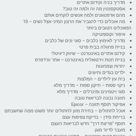
מדריך בניה וקידום אתרים
אסטקסנטין מה זה ולמה זה טוב?
מהם אדפטוגנים ולמה אנשים לוקחים אותם
מה אוכלים כדי להגביר את הרצון המיני אצל נשים – 10
המאכלים הטובים ביותר
איפור וקוסמטיקה
מדריך לאימוץ כלבים – סוגי זנים של כלבים
בניית פרגולה בבית פרטי
קידום אתרים באינטרנט – שיווק דיגיטלי
בניית חנות וירטואלית באינטרנט – אתר וורדפרס
יהדות וצמחונות
ילדים בגדים ותיוגים
בית עץ לילדים – המלצות
ניקוי ספות – תיקון ספות – מדריך מלא
סוגי ויטמינים ומינרלים – מדריך מלא
תזונה נכונה לבריאות טובה
אפיקור תוסף תזונה – Epicor
אוכל לחתולים – בחירת מזון לחתולים יותר פשוט ממה שחשבתם
בריחת סידן – בדיקת צפיפות עצם
תוסף "פריצת דרך" חדש לבריאות העצם
מעבר לדיור מוגן