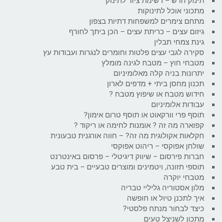
תינוק חדש – רשימת ציוד לתינוק
מתכוני אוכל לתינוקות
מתחם צימרים למשפחות דתיות בצפון
גיזום עצים – כריתת עצים – הכן ביתך לחורף
גינת צמחי תבלין
סקירה לגבי עצים פלטות וחומרים לנגרות ועבודות עץ
מטבחי חוץ – מטבח לגינה מומלץ
יתרונות בניה קלה מאלומיניום
תכנון מחסן ביתי + מדפים לארון
חידוש מטבח או שיפוץ מטבח ?
עבודות אלומיניום
תוסף פרי וורקאוט או תוסף טרום אימון?
קפוארה מה זה ? אומנות לחימה או ריקוד ?
חקלאות אקולוגית מה זה? – חווה אורגנית טבעונית
שולחן אפוקסי – ריהוט אפוקסי
חברות פירסום – שיווק דיגיטלי – פרסום באינטרנט
תוספי תזונה, ויטמינים ומוצרים טבעיים – בית טבע
מטבחי יוקרה
מלון אסטוריה גליליי טבריה
איך לתכנן טיול או חופשה
כיצד לבחור מנתח פלסטי?
מתכון לשניצל טעים