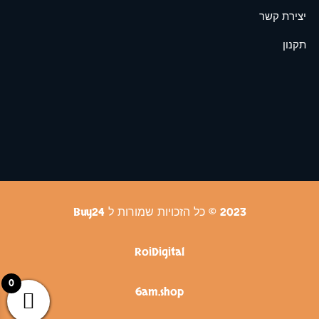
יצירת קשר
תקנון
2023 © כל הזכויות שמורות ל Buy24
RoiDigital
0
6am.shop