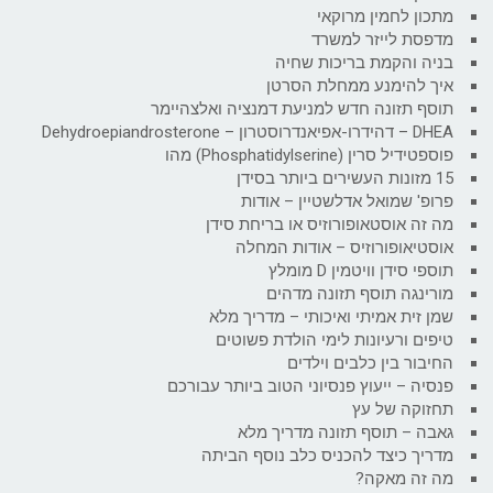
מתכון לחמין מרוקאי
מדפסת לייזר למשרד
בניה והקמת בריכות שחיה
איך להימנע ממחלת הסרטן
תוסף תזונה חדש למניעת דמנציה ואלצהיימר
DHEA – דהידרו-אפיאנדרוסטרון – Dehydroepiandrosterone
פוספטידיל סרין (Phosphatidylserine) מהו
15 מזונות העשירים ביותר בסידן
פרופ' שמואל אדלשטיין – אודות
מה זה אוסטאופורוזיס או בריחת סידן
אוסטיאופורוזיס – אודות המחלה
תוספי סידן וויטמין D מומלץ
מורינגה תוסף תזונה מדהים
שמן זית אמיתי ואיכותי – מדריך מלא
טיפים ורעיונות לימי הולדת פשוטים
החיבור בין כלבים וילדים
פנסיה – ייעוץ פנסיוני הטוב ביותר עבורכם
תחזוקה של עץ
גאבה – תוסף תזונה מדריך מלא
מדריך כיצד להכניס כלב נוסף הביתה
מה זה מאקה?