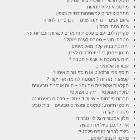
תינוק חדש – רשימת ציוד לתינוק
מתכוני אוכל לתינוקות
מתחם צימרים למשפחות דתיות בצפון
גיזום עצים – כריתת עצים – הכן ביתך לחורף
גינת צמחי תבלין
סקירה לגבי עצים פלטות וחומרים לנגרות ועבודות עץ
מטבחי חוץ – מטבח לגינה מומלץ
יתרונות בניה קלה מאלומיניום
תכנון מחסן ביתי + מדפים לארון
חידוש מטבח או שיפוץ מטבח ?
עבודות אלומיניום
תוסף פרי וורקאוט או תוסף טרום אימון?
קפוארה מה זה ? אומנות לחימה או ריקוד ?
חקלאות אקולוגית מה זה? – חווה אורגנית טבעונית
שולחן אפוקסי – ריהוט אפוקסי
חברות פירסום – שיווק דיגיטלי – פרסום באינטרנט
תוספי תזונה, ויטמינים ומוצרים טבעיים – בית טבע
מטבחי יוקרה
מלון אסטוריה גליליי טבריה
איך לתכנן טיול או חופשה
כיצד לבחור מנתח פלסטי?
מתכון לשניצל טעים