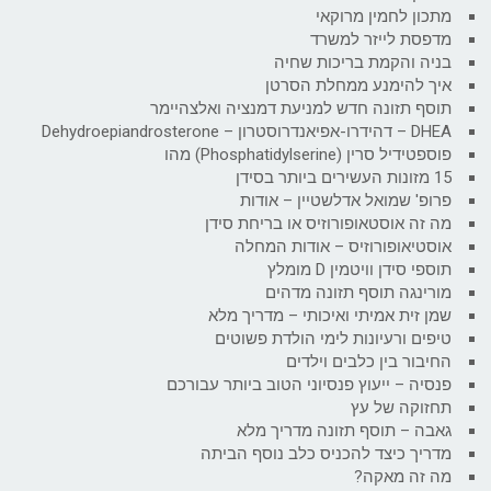
מתכון לחמין מרוקאי
מדפסת לייזר למשרד
בניה והקמת בריכות שחיה
איך להימנע ממחלת הסרטן
תוסף תזונה חדש למניעת דמנציה ואלצהיימר
DHEA – דהידרו-אפיאנדרוסטרון – Dehydroepiandrosterone
פוספטידיל סרין (Phosphatidylserine) מהו
15 מזונות העשירים ביותר בסידן
פרופ' שמואל אדלשטיין – אודות
מה זה אוסטאופורוזיס או בריחת סידן
אוסטיאופורוזיס – אודות המחלה
תוספי סידן וויטמין D מומלץ
מורינגה תוסף תזונה מדהים
שמן זית אמיתי ואיכותי – מדריך מלא
טיפים ורעיונות לימי הולדת פשוטים
החיבור בין כלבים וילדים
פנסיה – ייעוץ פנסיוני הטוב ביותר עבורכם
תחזוקה של עץ
גאבה – תוסף תזונה מדריך מלא
מדריך כיצד להכניס כלב נוסף הביתה
מה זה מאקה?