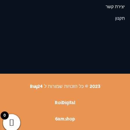
יצירת קשר
תקנון
2023 © כל הזכויות שמורות ל Buy24
RoiDigital
0
6am.shop