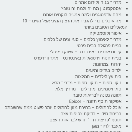
מדריך בניה וקידום אתרים
אסטקסנטין מה זה ולמה זה טוב?
מהם אדפטוגנים ולמה אנשים לוקחים אותם
מה אוכלים כדי להגביר את הרצון המיני אצל נשים – 10
המאכלים הטובים ביותר
איפור וקוסמטיקה
מדריך לאימוץ כלבים – סוגי זנים של כלבים
בניית פרגולה בבית פרטי
קידום אתרים באינטרנט – שיווק דיגיטלי
בניית חנות וירטואלית באינטרנט – אתר וורדפרס
יהדות וצמחונות
ילדים בגדים ותיוגים
בית עץ לילדים – המלצות
ניקוי ספות – תיקון ספות – מדריך מלא
סוגי ויטמינים ומינרלים – מדריך מלא
תזונה נכונה לבריאות טובה
אפיקור תוסף תזונה – Epicor
אוכל לחתולים – בחירת מזון לחתולים יותר פשוט ממה שחשבתם
בריחת סידן – בדיקת צפיפות עצם
תוסף "פריצת דרך" חדש לבריאות העצם
מעבר לדיור מוגן